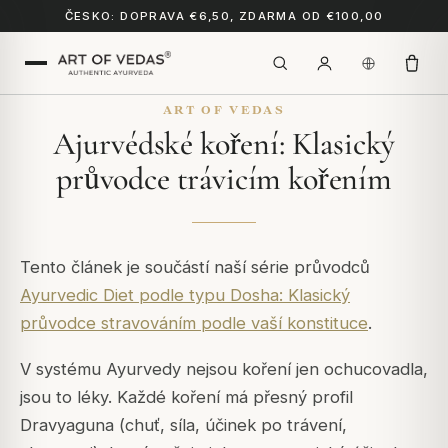
ČESKO: DOPRAVA €6,50, ZDARMA OD €100,00
ART OF VEDAS
Ajurvédské koření: Klasický
průvodce trávicím kořením
Tento článek je součástí naší série průvodců
Ayurvedic Diet podle typu Dosha: Klasický
průvodce stravováním podle vaší konstituce
.
V systému Ayurvedy nejsou koření jen ochucovadla,
jsou to léky. Každé koření má přesný profil
Dravyaguna (chuť, síla, účinek po trávení,