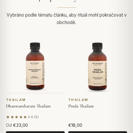
Vybráno podle tématu článku, aby rituál mohl pokračovat v
obchodě.
THAILAM
THAILAM
Dhanwantharam Thailam
Pinda Thailam
★★★★★
4.6 (5)
Na základě 5 hodnocení
Od
€23,00
€18,00