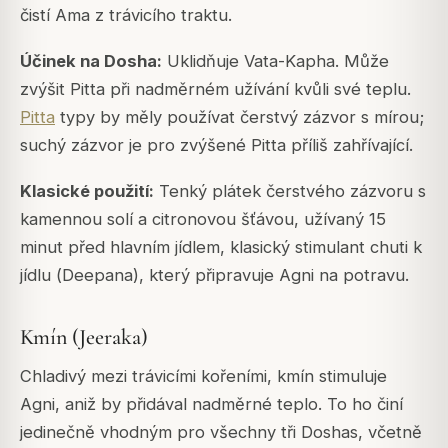
čistí Ama z trávicího traktu.
Účinek na Dosha:
Uklidňuje Vata-Kapha. Může
zvýšit Pitta při nadměrném užívání kvůli své teplu.
Pitta
typy by měly používat čerstvý zázvor s mírou;
suchý zázvor je pro zvýšené Pitta příliš zahřívající.
Klasické použití:
Tenký plátek čerstvého zázvoru s
kamennou solí a citronovou šťávou, užívaný 15
minut před hlavním jídlem, klasický stimulant chuti k
jídlu (
Deepana
), který připravuje Agni na potravu.
Kmín (Jeeraka)
Chladivý mezi trávicími kořeními, kmín stimuluje
Agni, aniž by přidával nadměrné teplo. To ho činí
jedinečně vhodným pro všechny tři Doshas, včetně