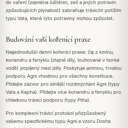
do vaření (zejména luštěnin, zelí a jiných potravin
způsobujících plynatost) zabraňuje trávicím potížím
typu Vata, které tyto potraviny mohou způsobit.
Budování vaší kořenící praxe
Nejjednodušší denní kořenící praxe: čaj z kmínu,
koriandru a fenyklu (stejné díly, louhované v horké
vodě) popíjený mezi jídly. Poskytuje jemnou, trvalou
podporu Agni vhodnou pro všechny konstituce.
Přidejte zázvor pro silnější rozdmýchání Agni (typy
Vata a Kapha). Přidejte více koriandru a fenyklu pro
chladivou trávicí podporu (typy Pitta).
Pro komplexní trávicí protokol přizpůsobený
vašemu specifickému typu Agni a vzoru Dosha