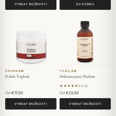
VYBRAT MOŽNOSTI
DO KOŠÍKU
CHURNAM
THAILAM
Prášek Triphala
Mahanarayana Thailam
★★★★★
5.0 (5)
Na základě 5 hodnocení
Od
€17,00
Od
€23,00
VYBRAT MOŽNOSTI
VYBRAT MOŽNOSTI