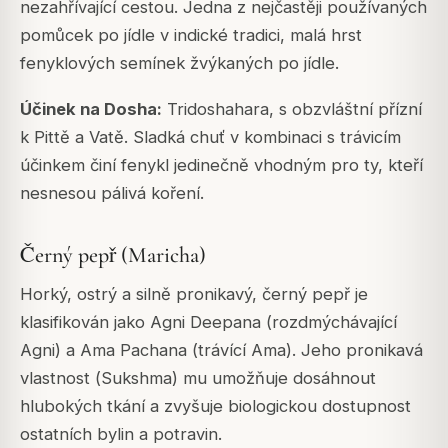
nezahřívající cestou. Jedna z nejčastěji používaných
pomůcek po jídle v indické tradici, malá hrst
fenyklových semínek žvýkaných po jídle.
Účinek na Dosha:
Tridoshahara, s obzvláštní přízní
k Pittě a Vatě. Sladká chuť v kombinaci s trávicím
účinkem činí fenykl jedinečně vhodným pro ty, kteří
nesnesou pálivá koření.
Černý pepř (Maricha)
Horký, ostrý a silně pronikavý, černý pepř je
klasifikován jako
Agni Deepana
(rozdmýchávající
Agni) a
Ama Pachana
(trávící Ama). Jeho pronikavá
vlastnost (
Sukshma
) mu umožňuje dosáhnout
hlubokých tkání a zvyšuje biologickou dostupnost
ostatních bylin a potravin.