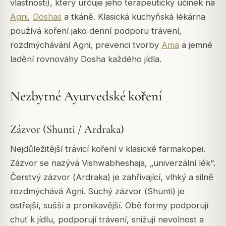
vlastnosti), který určuje jeho terapeutický účinek na
Agni
,
Doshas
a tkáně. Klasická kuchyňská lékárna
používá koření jako denní podporu trávení,
rozdmýchávání Agni, prevenci tvorby
Ama
a jemné
ladění rovnováhy Dosha každého jídla.
Nezbytné Ayurvedské koření
Zázvor (Shunti / Ardraka)
Nejdůležitější trávicí koření v klasické farmakopei.
Zázvor se nazývá
Vishwabheshaja
, „univerzální lék“.
Čerstvý zázvor (
Ardraka
) je zahřívající, vlhký a silně
rozdmýchává Agni. Suchý zázvor (
Shunti
) je
ostřejší, sušší a pronikavější. Obě formy podporují
chuť k jídlu, podporují trávení, snižují nevolnost a