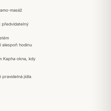
á samo-masáž
í; předvídatelný
ystém
cí alespoň hodinu
m Kapha okna, kdy
 pravidelná jídla