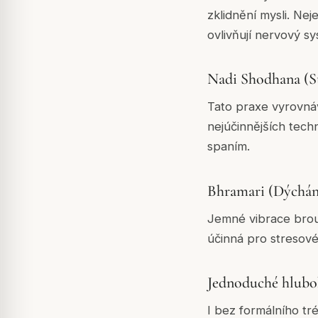
zklidnění mysli. Ne
ovlivňují nervový sy
Nadi Shodhana (S
Tato praxe vyrovnáv
nejúčinnějších tech
spaním.
Bhramari (Dýchání
Jemné vibrace brouká
účinná pro stresové
Jednoduché hlubo
I bez formálního tr