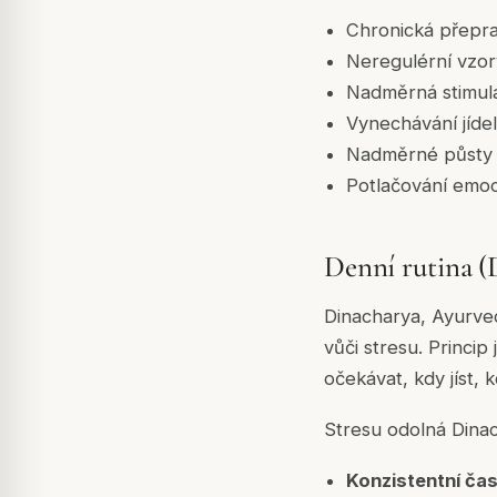
Chronická přepr
Neregulérní vzor
Nadměrná stimulac
Vynechávání jídel
Nadměrné půsty 
Potlačování emoc
Denní rutina (
Dinacharya, Ayurvedi
vůči stresu. Princip
očekávat, kdy jíst, 
Stresu odolná Dinac
Konzistentní ča