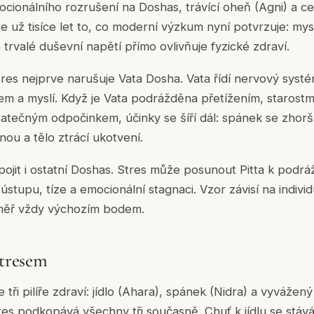
cionálního rozrušení na Doshas, trávící oheň (Agni) a cel
e už tisíce let to, co moderní výzkum nyní potvrzuje: mysl
trvalé duševní napětí přímo ovlivňuje fyzické zdraví.
stres nejprve narušuje Vata Dosha. Vata řídí nervový syst
em a myslí. Když je Vata podrážděna přetížením, starostm
tečným odpočinkem, účinky se šíří dál: spánek se zhoršu
nou a tělo ztrácí ukotvení.
jit i ostatní Doshas. Stres může posunout Pitta k podrá
tupu, tíze a emocionální stagnaci. Vzor závisí na individu
éměř vždy výchozím bodem.
stresem
 tři pilíře zdraví: jídlo (Ahara), spánek (Nidra) a vyvážený
es podkopává všechny tři současně. Chuť k jídlu se stáv