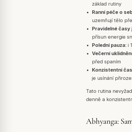
základ rutiny
Ranní péče o se
uzemňují tělo př
Pravidelné časy j
přísun energie sn
Polední pauza
: 
Večerní uklidněn
před spaním
Konzistentní čas
je usínání přiroz
Tato rutina nevyžadu
denně a konzistentn
Abhyanga: Sam