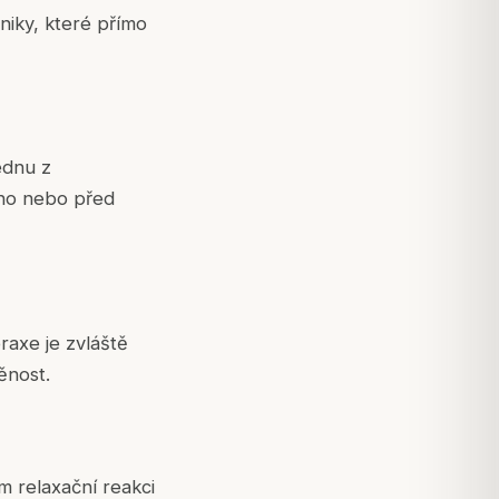
niky, které přímo
ednu z
áno nebo před
raxe je zvláště
ěnost.
m relaxační reakci