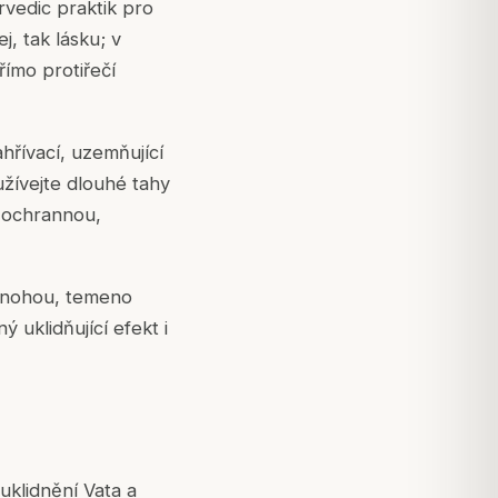
vedic praktik pro
, tak lásku; v
římo protiřečí
hřívací, uzemňující
užívejte dlouhé tahy
í ochrannou,
y nohou, temeno
 uklidňující efekt i
uklidnění Vata a