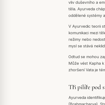
vliv duševního a emo
těla. Ayurveda cháp
oddělené systémy a 
V Ayurvedic teorii 
komunikaci mezi těl
režimy nebo nedosta
mysl se stává neklid
Odtud se mohou zapo
Může vést Kapha k ús
zhoršení Vata je t
Tři pilíře pod 
Ayurveda identifikuje
(Brahmacharya). Str