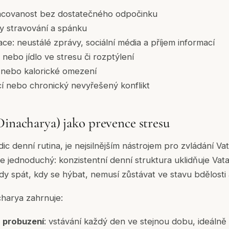
acovanost bez dostatečného odpočinku
y stravování a spánku
e: neustálé zprávy, sociální média a příjem informací
 nebo jídlo ve stresu či rozptýlení
nebo kalorické omezení
í nebo chronický nevyřešený konflikt
Dinacharya) jako prevence stresu
c denní rutina, je nejsilnějším nástrojem pro zvládání Vat
 je jednoduchý: konzistentní denní struktura uklidňuje Vata
kdy spát, kdy se hýbat, nemusí zůstávat ve stavu bdělosti a
harya zahrnuje:
s probuzení
: vstávání každý den ve stejnou dobu, ideálně 