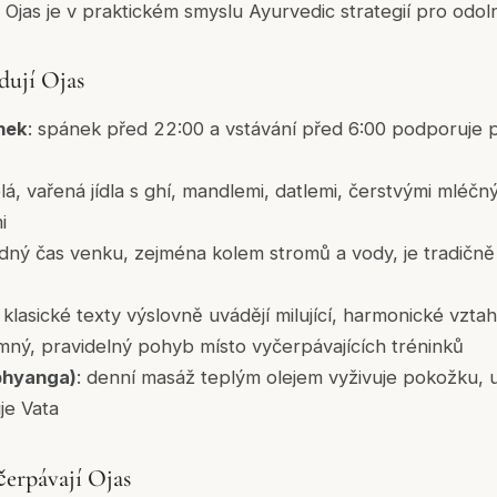
Ojas je v praktickém smyslu Ayurvedic strategií pro odoln
dují Ojas
nek
: spánek před 22:00 a vstávání před 6:00 podporuje p
plá, vařená jídla s ghí, mandlemi, datlemi, čerstvými mléč
i
lidný čas venku, zejména kolem stromů a vody, je tradičn
: klasické texty výslovně uvádějí milující, harmonické vztah
emný, pravidelný pohyb místo vyčerpávajících tréninků
bhyanga)
: denní masáž teplým olejem vyživuje pokožku, 
je Vata
čerpávají Ojas