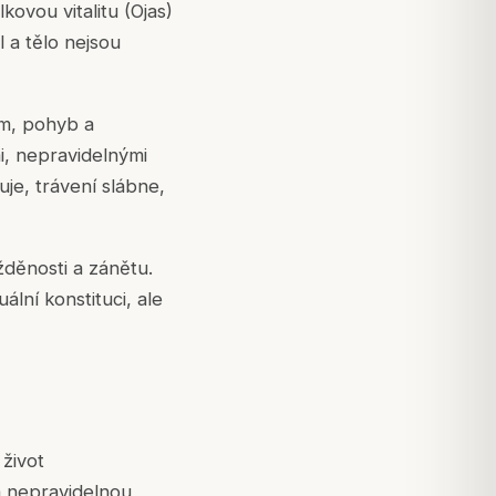
kovou vitalitu (Ojas)
 a tělo nejsou
ém, pohyb a
i, nepravidelnými
je, trávení slábne,
žděnosti a zánětu.
ální konstituci, ale
 život
á nepravidelnou