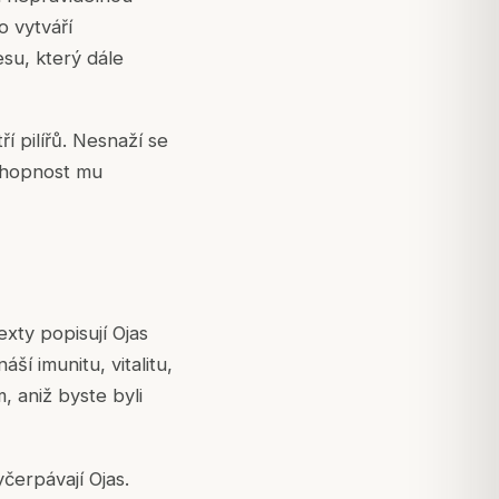
o vytváří
esu, který dále
 pilířů. Nesnaží se
schopnost mu
exty popisují Ojas
ší imunitu, vitalitu,
, aniž byste byli
čerpávají Ojas.