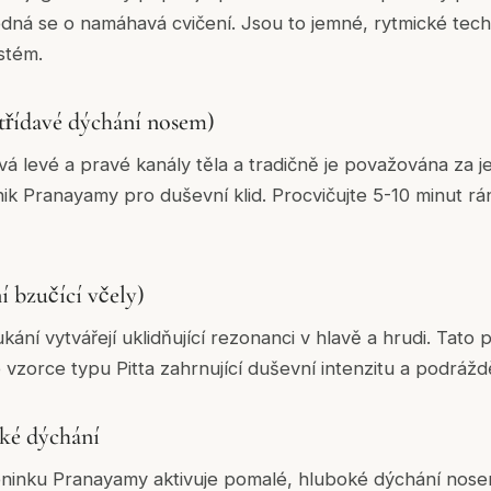
jedná se o namáhavá cvičení. Jsou to jemné, rytmické tech
stém.
třídavé dýchání nosem)
á levé a pravé kanály těla a tradičně je považována za j
nik Pranayamy pro duševní klid. Procvičujte 5-10 minut r
 bzučící včely)
ní vytvářejí uklidňující rezonanci v hlavě a hrudi. Tato p
 vzorce typu Pitta zahrnující duševní intenzitu a podrážd
ké dýchání
éninku Pranayamy aktivuje pomalé, hluboké dýchání nose