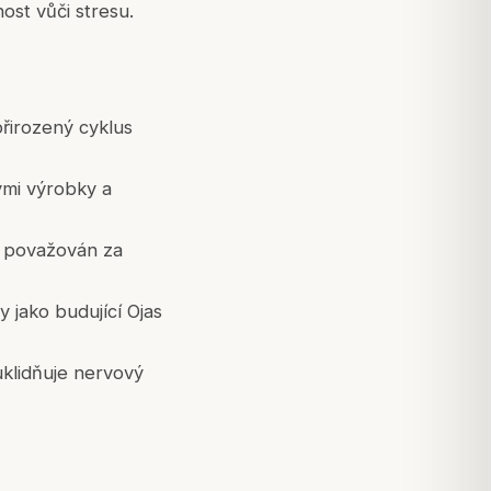
ost vůči stresu.
řirozený cyklus
nými výrobky a
ě považován za
y jako budující Ojas
uklidňuje nervový