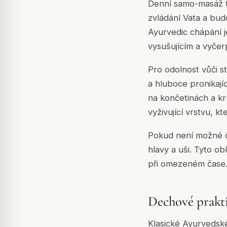
Denní samo-masáž t
zvládání Vata a bud
Ayurvedic chápání j
vysušujícím a vyčer
Pro odolnost vůči s
a hluboce pronikají
na končetinách a kr
vyživující vrstvu, 
Pokud není možné d
hlavy a uši. Tyto ob
při omezeném čase
Dechové prakt
Klasické Ayurvedské