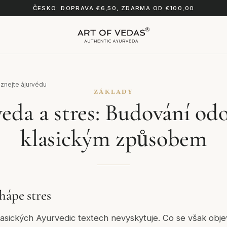
ČESKO: DOPRAVA €6,50, ZDARMA OD €100,00
znejte ájurvédu
ZÁKLADY
eda a stres: Budování odo
klasickým způsobem
hápe stres
klasických Ayurvedic textech nevyskytuje. Co se však obj