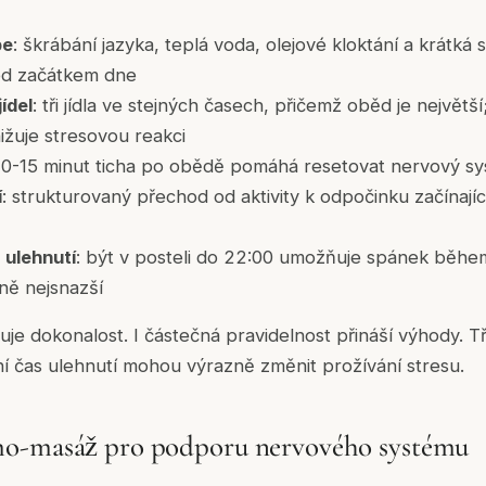
be
: škrábání jazyka, teplá voda, olejové kloktání a krátk
ed začátkem dne
ídel
: tři jídla ve stejných časech, přičemž oběd je největš
ižuje stresovou reakci
i 10-15 minut ticha po obědě pomáhá resetovat nervový s
í
: strukturovaný přechod od aktivity k odpočinku začínají
 ulehnutí
: být v posteli do 22:00 umožňuje spánek běhe
eně nejsnazší
je dokonalost. I částečná pravidelnost přináší výhody. Tři
í čas ulehnutí mohou výrazně změnit prožívání stresu.
o-masáž pro podporu nervového systému