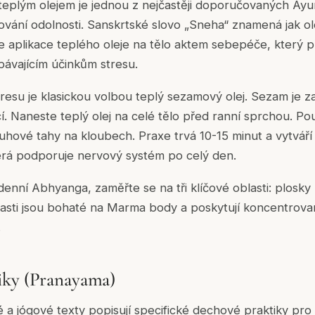
eplým olejem je jednou z nejčastěji doporučovaných Ayur
ování odolnosti. Sanskrtské slovo „Sneha“ znamená jak olej
e aplikace teplého oleje na tělo aktem sebepéče, který p
pávajícím účinkům stresu.
tresu je klasickou volbou teplý sezamový olej. Sezam je za
cí. Naneste teplý olej na celé tělo před ranní sprchou. Po
uhové tahy na kloubech. Praxe trvá 10-15 minut a vytvář
která podporuje nervový systém po celý den.
enní Abhyanga, zaměřte se na tři klíčové oblasti: plosk
lasti jsou bohaté na Marma body a poskytují koncentrovaný
.
iky (Pranayama)
 a jógové texty popisují specifické dechové praktiky pro 