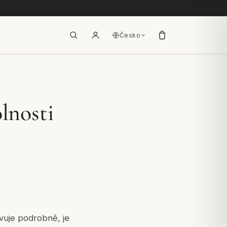
Česko
lnosti
evuje podrobně, je