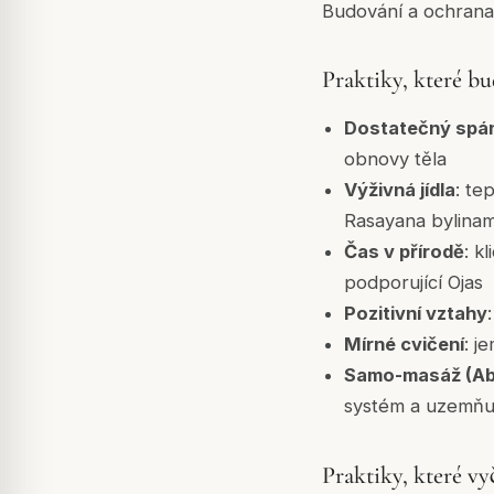
Budování a ochrana 
Praktiky, které bu
Dostatečný spá
obnovy těla
Výživná jídla
: te
Rasayana bylinam
Čas v přírodě
: k
podporující Ojas
Pozitivní vztahy
Mírné cvičení
: j
Samo-masáž (A
systém a uzemňu
Praktiky, které vy