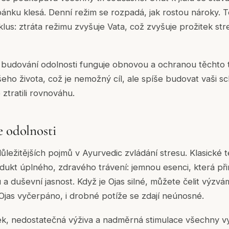
pánku klesá. Denní režim se rozpadá, jak rostou nároky. T
klus: ztráta režimu zvyšuje Vata, což zvyšuje prožitek str
 budování odolnosti funguje obnovou a ochranou těchto tří
ašeho života, což je nemožný cíl, ale spíše budovat vaši 
 ztratili rovnováhu.
e odolnosti
důležitějších pojmů v Ayurvedic zvládání stresu. Klasické t
dukt úplného, zdravého trávení: jemnou esenci, která přiná
u a duševní jasnost. Když je Ojas silné, můžete čelit výzvám
Ojas vyčerpáno, i drobné potíže se zdají neúnosné.
k, nedostatečná výživa a nadměrná stimulace všechny vy