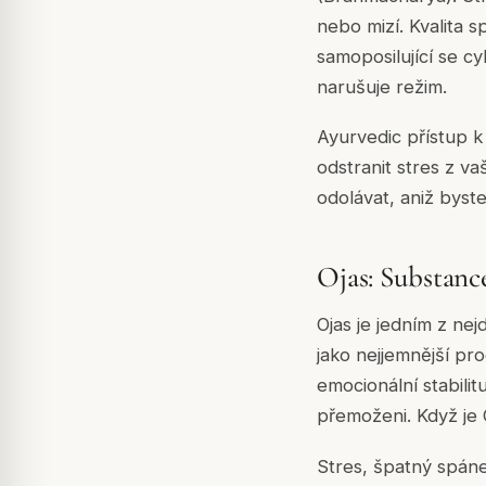
nebo mizí. Kvalita s
samoposilující se cy
narušuje režim.
Ayurvedic přístup k
odstranit stres z v
odolávat, aniž byste
Ojas: Substanc
Ojas je jedním z nej
jako nejjemnější pro
emocionální stabilit
přemoženi. Když je 
Stres, špatný spáne