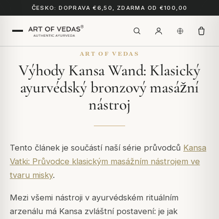
ČESKO: DOPRAVA €6,50, ZDARMA OD €100,00
ART OF VEDAS
Výhody Kansa Wand: Klasický
ayurvédský bronzový masážní
nástroj
Tento článek je součástí naší série průvodců
Kansa
Vatki: Průvodce klasickým masážním nástrojem ve
tvaru misky
.
Mezi všemi nástroji v ayurvédském rituálním
arzenálu má Kansa zvláštní postavení: je jak