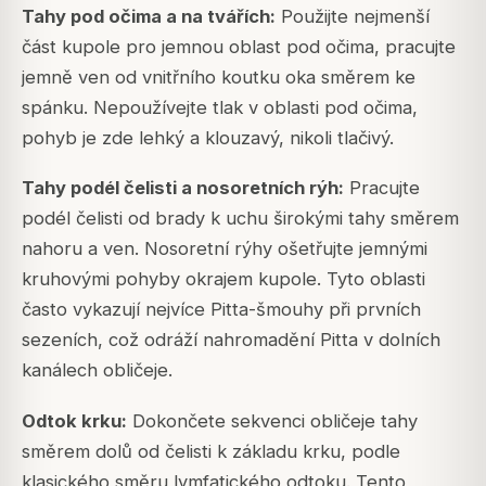
Tahy pod očima a na tvářích:
Použijte nejmenší
část kupole pro jemnou oblast pod očima, pracujte
jemně ven od vnitřního koutku oka směrem ke
spánku. Nepoužívejte tlak v oblasti pod očima,
pohyb je zde lehký a klouzavý, nikoli tlačivý.
Tahy podél čelisti a nosoretních rýh:
Pracujte
podél čelisti od brady k uchu širokými tahy směrem
nahoru a ven. Nosoretní rýhy ošetřujte jemnými
kruhovými pohyby okrajem kupole. Tyto oblasti
často vykazují nejvíce Pitta-šmouhy při prvních
sezeních, což odráží nahromadění Pitta v dolních
kanálech obličeje.
Odtok krku:
Dokončete sekvenci obličeje tahy
směrem dolů od čelisti k základu krku, podle
klasického směru lymfatického odtoku. Tento