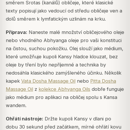
směrem Srotas (kanálů) obličeje, které klasické
texty popisují jako vedoucí od středu obličeje ven a
dolů směrem k lymfatickým uzlinám na krku.
Příprava:
Naneste malé množství obličejového oleje
nebo vhodného Abhyanga oleje pro vaši konstituci
na čistou, suchou pokožku. Olej slouží jako médium,
které umožňuje kupoli Kansy hladce klouzat, bez
oleje by tření bylo nepříjemné a technika by
nedosáhla klasického zamýšleného účinku. Několik
kapek
Vata Dosha Massage Oil
nebo
Pitta Dosha
Massage Oil
z
kolekce Abhyanga Oils
dobře funguje
jako médium pro aplikaci na obličej spolu s Kansa
wandem.
Ohřátí nástroje:
Držte kupoli Kansy v dlani po
dobu 30 sekund před začátkem, mírné ohřátí kovu