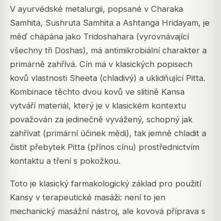
V ayurvédské metalurgii, popsané v Charaka
Samhita, Sushruta Samhita a Ashtanga Hridayam, je
měď chápána jako Tridoshahara (vyrovnávající
všechny tři Doshas), má antimikrobiální charakter a
primárně zahřívá. Cín má v klasických popisech
kovů vlastnosti Sheeta (chladivý) a uklidňující Pitta.
Kombinace těchto dvou kovů ve slitině Kansa
vytváří materiál, který je v klasickém kontextu
považován za jedinečně vyvážený, schopný jak
zahřívat (primární účinek mědi), tak jemně chladit a
čistit přebytek Pitta (přínos cínu) prostřednictvím
kontaktu a tření s pokožkou.
Toto je klasický farmakologický základ pro použití
Kansy v terapeutické masáži: není to jen
mechanický masážní nástroj, ale kovová příprava s