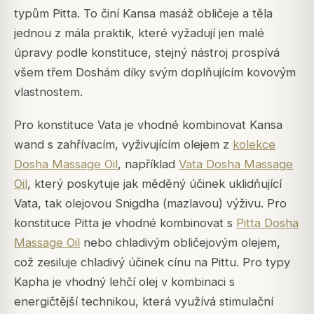
typům Pitta. To činí Kansa masáž obličeje a těla
jednou z mála praktik, které vyžadují jen malé
úpravy podle konstituce, stejný nástroj prospívá
všem třem Doshám díky svým doplňujícím kovovým
vlastnostem.
Pro konstituce Vata je vhodné kombinovat Kansa
wand s zahřívacím, vyživujícím olejem z
kolekce
Dosha Massage Oil
, například
Vata Dosha Massage
Oil
, který poskytuje jak měděný účinek uklidňující
Vata, tak olejovou Snigdha (mazlavou) výživu. Pro
konstituce Pitta je vhodné kombinovat s
Pitta Dosha
Massage Oil
nebo chladivým obličejovým olejem,
což zesiluje chladivý účinek cínu na Pittu. Pro typy
Kapha je vhodný lehčí olej v kombinaci s
energičtější technikou, která využívá stimulační