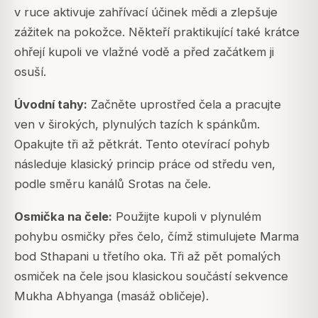
v ruce aktivuje zahřívací účinek mědi a zlepšuje
zážitek na pokožce. Někteří praktikující také krátce
ohřejí kupoli ve vlažné vodě a před začátkem ji
osuší.
Úvodní tahy:
Začněte uprostřed čela a pracujte
ven v širokých, plynulých tazích k spánkům.
Opakujte tři až pětkrát. Tento otevírací pohyb
následuje klasický princip práce od středu ven,
podle směru kanálů Srotas na čele.
Osmička na čele:
Použijte kupoli v plynulém
pohybu osmičky přes čelo, čímž stimulujete Marma
bod Sthapani u třetího oka. Tři až pět pomalých
osmiček na čele jsou klasickou součástí sekvence
Mukha Abhyanga (masáž obličeje).