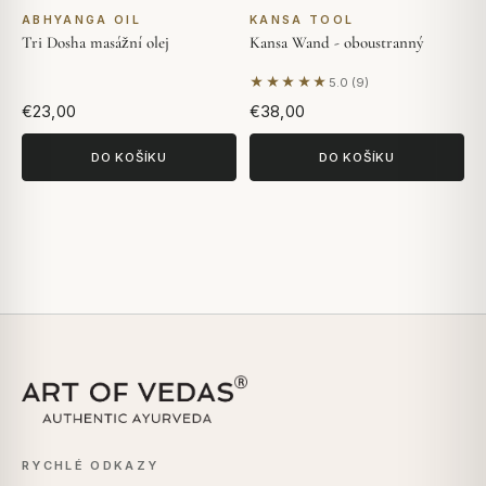
ABHYANGA OIL
KANSA TOOL
Tri Dosha masážní olej
Kansa Wand - oboustranný
★★★★★
5.0 (9)
Na základě 9 hodnocení
€23,00
€38,00
DO KOŠÍKU
DO KOŠÍKU
RYCHLÉ ODKAZY