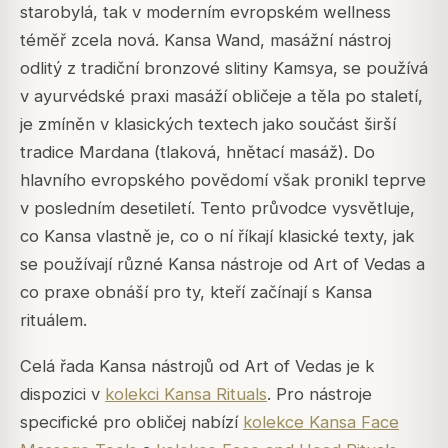
starobylá, tak v moderním evropském wellness
téměř zcela nová. Kansa Wand, masážní nástroj
odlitý z tradiční bronzové slitiny Kamsya, se používá
v ayurvédské praxi masáží obličeje a těla po staletí,
je zmíněn v klasických textech jako součást širší
tradice Mardana (tlaková, hnětací masáž). Do
hlavního evropského povědomí však pronikl teprve
v posledním desetiletí. Tento průvodce vysvětluje,
co Kansa vlastně je, co o ní říkají klasické texty, jak
se používají různé Kansa nástroje od Art of Vedas a
co praxe obnáší pro ty, kteří začínají s Kansa
rituálem.
Celá řada Kansa nástrojů od Art of Vedas je k
dispozici v
kolekci Kansa Rituals
. Pro nástroje
specifické pro obličej nabízí
kolekce Kansa Face