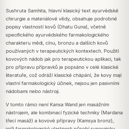
Sushruta Samhita, hlavní klasický text ayurvédské
chirurgie a materiálové vědy, obsahuje podrobné
popisy vlastností kovů (Dhatu Guna), včetně
specifického ayurvédského farmakologického
charakteru mědi, cínu, bronzu a dalších kovů
používaných v terapeutických kontextech. Použití
kovových nádob jak pro terapeutickou aplikaci, tak
pro přípravu přípravků je popsáno v celé klasické
literatuře, což odráží klasické chápání, že kovy mají
vlastní farmakologický účinek, nejsou jen pasivními
nádobami nebo nástroji.
V tomto rámci není Kansa Wand jen masážním
nástrojem, ale kombinací fyzické techniky (Mardana
třecí masáž) a kovové přípravy (Kamsya bronz),
jejíž farmakologické vlastnosti působí synergicky