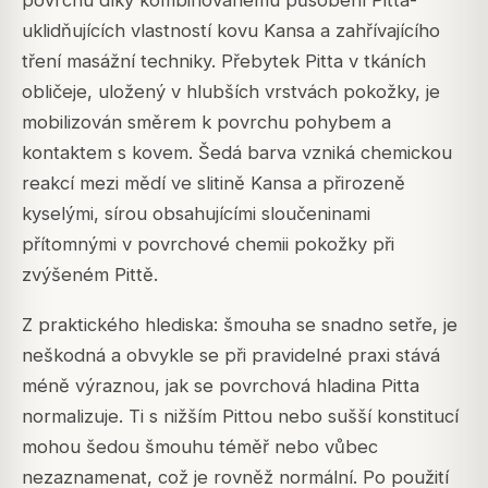
povrchu díky kombinovanému působení Pitta-
uklidňujících vlastností kovu Kansa a zahřívajícího
tření masážní techniky. Přebytek Pitta v tkáních
obličeje, uložený v hlubších vrstvách pokožky, je
mobilizován směrem k povrchu pohybem a
kontaktem s kovem. Šedá barva vzniká chemickou
reakcí mezi mědí ve slitině Kansa a přirozeně
kyselými, sírou obsahujícími sloučeninami
přítomnými v povrchové chemii pokožky při
zvýšeném Pittě.
Z praktického hlediska: šmouha se snadno setře, je
neškodná a obvykle se při pravidelné praxi stává
méně výraznou, jak se povrchová hladina Pitta
normalizuje. Ti s nižším Pittou nebo sušší konstitucí
mohou šedou šmouhu téměř nebo vůbec
nezaznamenat, což je rovněž normální. Po použití