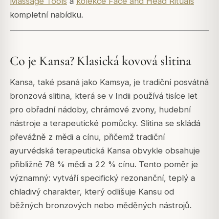
Massage Tools
a
kolekce Face and Head Rituals
kompletní nabídku.
Co je Kansa? Klasická kovová slitina
Kansa, také psaná jako Kamsya, je tradiční posvátná
bronzová slitina, která se v Indii používá tisíce let
pro obřadní nádoby, chrámové zvony, hudební
nástroje a terapeutické pomůcky. Slitina se skládá
převážně z mědi a cínu, přičemž tradiční
ayurvédská terapeutická Kansa obvykle obsahuje
přibližně 78 % mědi a 22 % cínu. Tento poměr je
významný: vytváří specifický rezonanční, teplý a
chladivý charakter, který odlišuje Kansu od
běžných bronzových nebo měděných nástrojů.