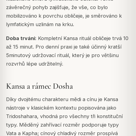
závěrečný pohyb zajišťuje, že vše, co bylo
mobilizováno k povrchu obličeje, je směrováno k
lymfatickým uzlinám na krku.
Doba trvání:
Kompletní Kansa rituál obličeje trvá 10
až 15 minut. Pro denní praxi je také účinný kratší
5minutový udržovací rituál, který je pro většinu
rozvrhů lépe udržitelný.
Kansa a rámec Dosha
Díky dvojitému charakteru mědi a cínu je Kansa
nástroje v klasickém kontextu popisována jako
Tridoshahara, vhodná pro všechny tři konstituční
typy. Měděný zahřívací rozměr podporuje typy
Vata a Kapha; cínový chladivý rozměr prospívá