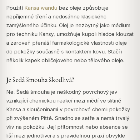
Použití
Kansa wandu
bez oleje způsobuje
nepříjemné tření a nedosáhne klasického
zamýšleného účinku. Olej je nezbytný jako médium
pro techniku Kansy, umožňuje kupoli hladce klouzat
a zároveň přenáší farmakologické vlastnosti oleje
do pokožky současně s kontaktem kovu. Stačí i
několik kapek obličejového nebo tělového oleje.
Je šedá šmouha škodlivá?
Ne. Šedá šmouha je neškodný povrchový jev
vznikající chemickou reakcí mezi mědí ve slitině
Kansa a sloučeninami v povrchové chemii pokožky
při zvýšeném Pittě. Snadno se setře a nemá trvalý
vliv na pokožku. Její přítomnost nebo absence se
liší mezi jednotlivci a s pravidelnou praxí obvykle