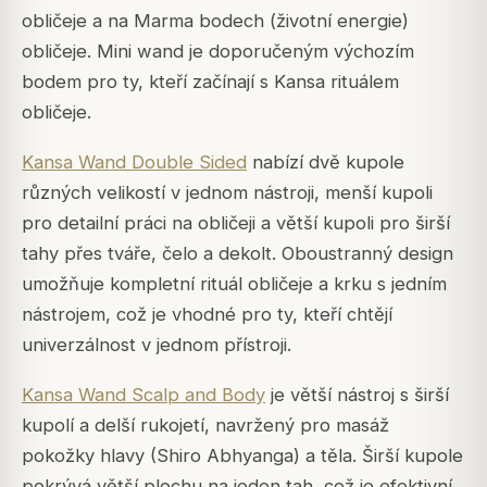
obličeje a na Marma bodech (životní energie)
obličeje. Mini wand je doporučeným výchozím
bodem pro ty, kteří začínají s Kansa rituálem
obličeje.
Kansa Wand Double Sided
nabízí dvě kupole
různých velikostí v jednom nástroji, menší kupoli
pro detailní práci na obličeji a větší kupoli pro širší
tahy přes tváře, čelo a dekolt. Oboustranný design
umožňuje kompletní rituál obličeje a krku s jedním
nástrojem, což je vhodné pro ty, kteří chtějí
univerzálnost v jednom přístroji.
Kansa Wand Scalp and Body
je větší nástroj s širší
kupolí a delší rukojetí, navržený pro masáž
pokožky hlavy (Shiro Abhyanga) a těla. Širší kupole
pokrývá větší plochu na jeden tah, což je efektivní