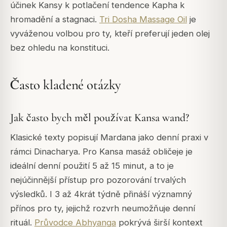
účinek Kansy k potlačení tendence Kapha k
hromadění a stagnaci.
Tri Dosha Massage Oil
je
vyváženou volbou pro ty, kteří preferují jeden olej
bez ohledu na konstituci.
Často kladené otázky
Jak často bych měl používat Kansa wand?
Klasické texty popisují Mardana jako denní praxi v
rámci Dinacharya. Pro Kansa masáž obličeje je
ideální denní použití 5 až 15 minut, a to je
nejúčinnější přístup pro pozorování trvalých
výsledků. I 3 až 4krát týdně přináší významný
přínos pro ty, jejichž rozvrh neumožňuje denní
rituál.
Průvodce Abhyanga
pokrývá širší kontext