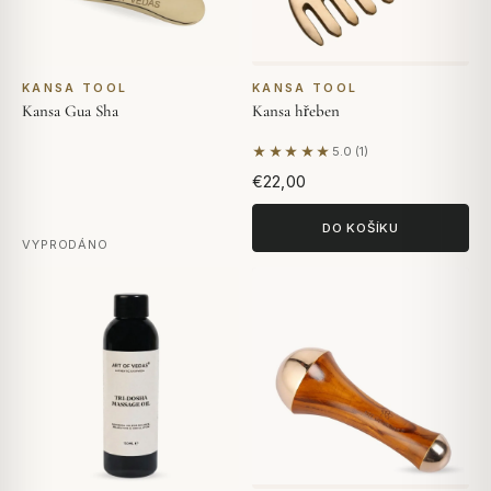
KANSA TOOL
KANSA TOOL
Kansa Gua Sha
Kansa hřeben
★★★★★
5.0 (1)
Na základě 1 hodnocení
€22,00
DO KOŠÍKU
VYPRODÁNO