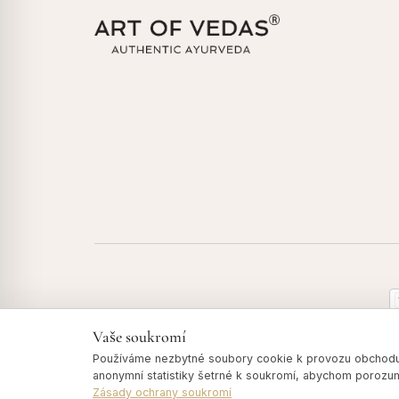
Vaše soukromí
Používáme nezbytné soubory cookie k provozu obchodu:
© 2026 Art of Vedas · Authentic Ayurveda d.o.o.
anonymní statistiky šetrné k soukromí, abychom porozu
Zásady ochrany soukromí