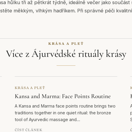
sa hůlku tři až pětkrát týdně, ideálně večer jako součást
čistěte měkkým, vlhkým hadříkem. Při správné péči kvalitn
KRÁSA A PLEŤ
Více z Ájurvédské rituály krásy
KRÁSA A PLEŤ
Kansa and Marma: Face Points Routine
A Kansa and Marma face points routine brings two
traditions together in one quiet ritual: the bronze
tool of Ayurvedic massage and…
S
ČÍST ČLÁNEK