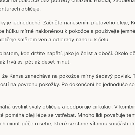
 pocit na pokožce bez potřeby chlazení. Hladká, zaoblen
nturách obličeje.
lky je jednoduché. Začněte nanesením pleťového oleje, 
žte hůlku mírně nakloněnou k pokožce a používejte jemn
obličeje směrem ven a od brady nahoru k čelu.
lastem, kde držíte napětí, jako je čelist a obočí. Okolo oč
áž trvá asi pět až deset minut.
 že Kansa zanechává na pokožce mírný šedavý povlak. To
elostí na povrchu pokožky. Po dokončení ho jednoduše se
á uvolnit svaly obličeje a podporuje cirkulaci. V kombi
é pomáhá oleji lépe se vstřebat. Mnoho lidí považuje tent
hých minut péče o sebe, které se stane vítanou součástí d