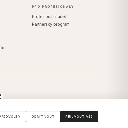
PRO PROFESIONÁLY
Profesionální účet
Partnerský program
mí
PŘEDVOLBY
ODMÍTNOUT
PŘIJMOUT VŠE
ॐ
info@artofvedas.com
Potřebujete pomoc?