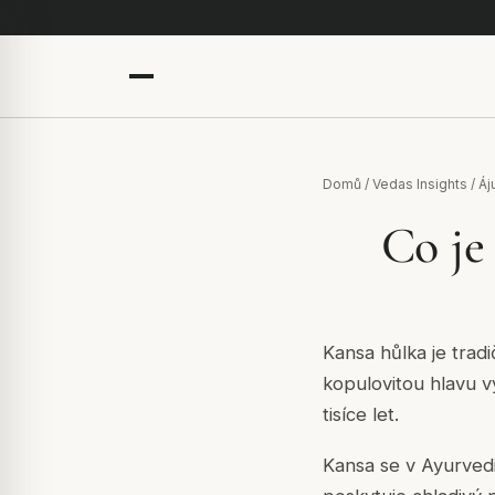
Domů
/
Vedas Insights
/
Áj
Co je
Kansa hůlka je trad
kopulovitou hlavu v
tisíce let.
Kansa se v Ayurvedic