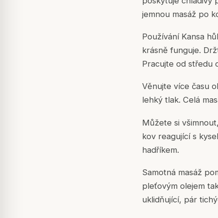
poskytuje chladivý
jemnou masáž po ko
Používání Kansa hů
krásně funguje. Dr
Pracujte od středu 
Věnujte více času ob
lehký tlak. Celá mas
Můžete si všimnout,
kov reagující s kys
hadříkem.
Samotná masáž pomáh
pleťovým olejem tak
uklidňující, pár tic