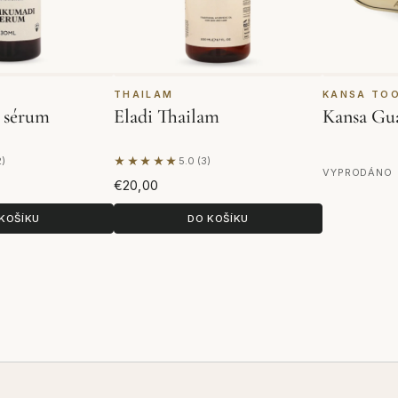
THAILAM
KANSA TO
 sérum
Eladi Thailam
Kansa Gu
★★★★★
2)
5.0 (3)
2 hodnocení
Na základě 3 hodnocení
VYPRODÁNO
€20,00
KOŠÍKU
DO KOŠÍKU