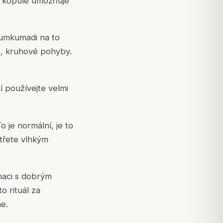
á kopule umožňuje
Kumkumadi na to
é, kruhové pohyby.
í používejte velmi
 je normální, je to
třete vlhkým
naci s dobrým
o rituál za
ne.