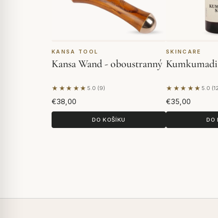
KANSA TOOL
SKINCARE
Kansa Wand - oboustranný
Kumkumadi
★★★★★
★★★★★
5.0 (9)
5.0 (1
Na základě 9 hodnocení
Na základě 1
€38,00
€35,00
DO KOŠÍKU
DO 