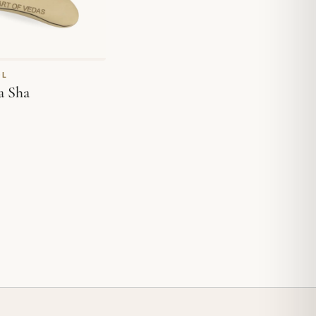
OL
a Sha