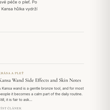
 své péče o pleť. Po
í Kansa hůlka vydrží
KRÁSA A PLEŤ
Kansa Wand Side Effects and Skin Notes
A Kansa wand is a gentle bronze tool, and for most
people it becomes a calm part of the daily routine.
till, it is fair to ask…
ČÍST ČLÁNEK