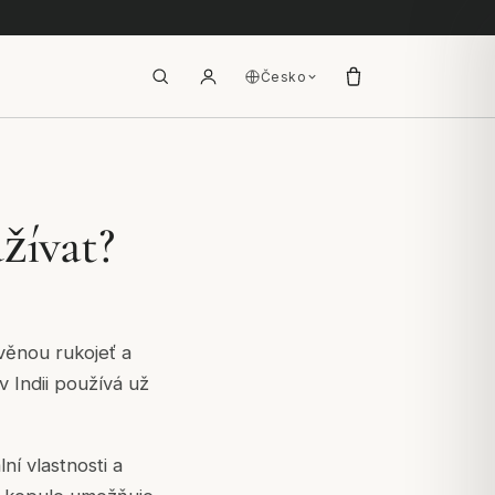
Česko
žívat?
věnou rukojeť a
v Indii používá už
ní vlastnosti a