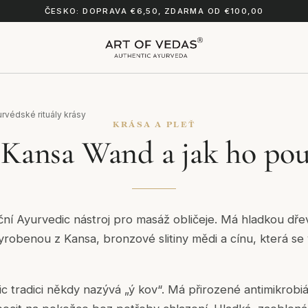
ČESKO: DOPRAVA €6,50, ZDARMA OD €100,00
urvédské rituály krásy
KRÁSA A PLEŤ
 Kansa Wand a jak ho pou
iční Ayurvedic nástroj pro masáž obličeje. Má hladkou dře
yrobenou z Kansa, bronzové slitiny mědi a cínu, která se 
 tradici někdy nazývá „ý kov“. Má přirozené antimikrobiál