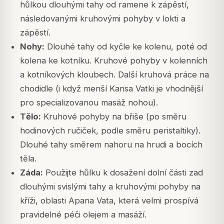
hůlkou dlouhými tahy od ramene k zápěstí,
následovanými kruhovými pohyby v lokti a
zápěstí.
Nohy:
Dlouhé tahy od kyčle ke kolenu, poté od
kolena ke kotníku. Kruhové pohyby v kolenních
a kotníkových kloubech. Další kruhová práce na
chodidle (i když menší Kansa Vatki je vhodnější
pro specializovanou masáž nohou).
Tělo:
Kruhové pohyby na břiše (po směru
hodinových ručiček, podle směru peristaltiky).
Dlouhé tahy směrem nahoru na hrudi a bocích
těla.
Záda:
Použijte hůlku k dosažení dolní části zad
dlouhými svislými tahy a kruhovými pohyby na
kříži, oblasti Apana Vata, která velmi prospívá
pravidelné péči olejem a masáží.