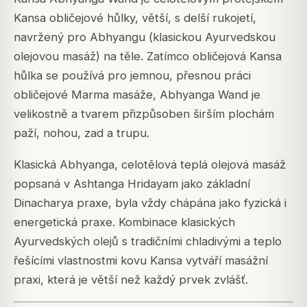
Kansa obličejové hůlky, větší, s delší rukojetí,
navržený pro Abhyangu (klasickou Ayurvedskou
olejovou masáž) na těle. Zatímco obličejová Kansa
hůlka se používá pro jemnou, přesnou práci
obličejové Marma masáže, Abhyanga Wand je
velikostně a tvarem přizpůsoben širším plochám
paží, nohou, zad a trupu.
Klasická Abhyanga, celotělová teplá olejová masáž
popsaná v Ashtanga Hridayam jako základní
Dinacharya praxe, byla vždy chápána jako fyzická i
energetická praxe. Kombinace klasických
Ayurvedských olejů s tradičními chladivými a teplo
řešícími vlastnostmi kovu Kansa vytváří masážní
praxi, která je větší než každý prvek zvlášť.