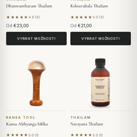
Dhanwantharam Thailam
Ksheerabala Thailam
★★★★★
★★★★★
4.6 (5)
5.0 (3)
Na základě 5 hodnocení
Na základě 3 hodnocení
Od
€23,00
Od
€21,00
VYBRAT MOŽNOSTI
VYBRAT MOŽNOSTI
KANSA TOOL
THAILAM
Kansa Abhyanga hůlka
Narayana Thailam
★★★★★
★★★★★
5.0 (1)
5.0 (1)