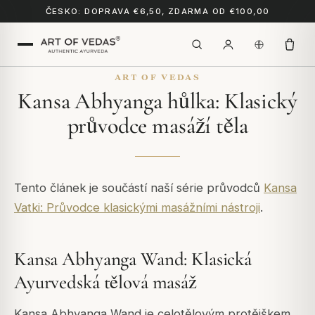
ČESKO: DOPRAVA €6,50, ZDARMA OD €100,00
ART OF VEDAS
Kansa Abhyanga hůlka: Klasický
průvodce masáží těla
Tento článek je součástí naší série průvodců
Kansa
Vatki: Průvodce klasickými masážními nástroji
.
Kansa Abhyanga Wand: Klasická
Ayurvedská tělová masáž
Kansa Abhyanga Wand je celotělovým protějškem