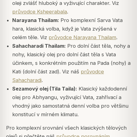
oleji zvlášť hluboký a vyživující charakter. Viz
průvodce Ksheerabala
.
Narayana Thailam:
Pro komplexní Sarva Vata
hara, klasická volba, když je Vata zvýšená v
celém těle. Viz
průvodce Narayana Thailam
.
Sahacharadi Thailam:
Pro dolní část těla, nohy a
nohy, klasický olej pro dolní část těla s Vata
účinkem, s konkrétním použitím na Pada (nohy) a
Kati (dolní část zad). Viz náš
průvodce
Sahacharadi
.
Sezamový olej (Tila Taila):
Klasický každodenní
olej pro Abhyangu, vyživující Vata, zahřívací a
vhodný jako samostatná denní volba pro většinu
konstitucí v mírném klimatu.
Pro komplexní srovnání všech klasických tělových
olejů si přečtěte náš
průvodce porovnáním