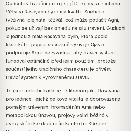
Guduchi v tradiční praxi je její Deepana a Pachana.
Většina Rasayana bylin má kvalitu Snehana
(výživná, olejnatá, těžká), což může potlačit Agni,
pokud se užívají bez ohledu na sílu trávení. Guduchi
je jednou z mála Rasayana bylin, která podle
klasického popisu současně vyživuje Ojas a
podporuje Agni, nevyžaduje, aby trávicí systém
fungoval optimálně před jejím použitím, protože
součástí jejího tradičního charakteru je přivést
trávicí systém k vyrovnanému stavu.
To činí Guduchi tradičně oblíbenou jako Rasayana
pro jedince, jejichž celková vitalita je doprovázena
pomalým trávením, hromaděním Ama nebo
metabolickou únavou, projevy velmi běžné v
evropském každodenním kontextu. Kde jiné