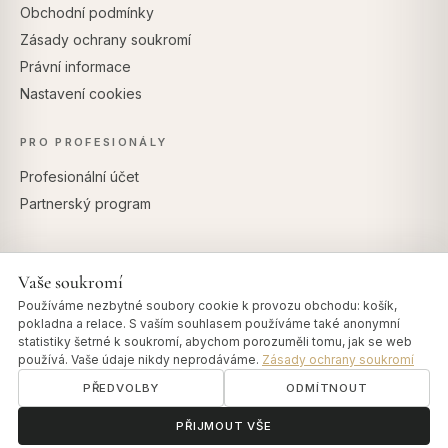
Obchodní podmínky
Zásady ochrany soukromí
Právní informace
Nastavení cookies
PRO PROFESIONÁLY
Profesionální účet
Partnerský program
Vaše soukromí
BEZPEČNÉ PLATBY
Používáme nezbytné soubory cookie k provozu obchodu: košík,
pokladna a relace. S vaším souhlasem používáme také anonymní
statistiky šetrné k soukromí, abychom porozuměli tomu, jak se web
používá. Vaše údaje nikdy neprodáváme.
Zásady ochrany soukromí
PŘEDVOLBY
ODMÍTNOUT
© 2026 Art of Vedas · Authentic Ayurveda d.o.o.
info@artofvedas.com
ॐ
Potřebujete pomoc?
PŘIJMOUT VŠE