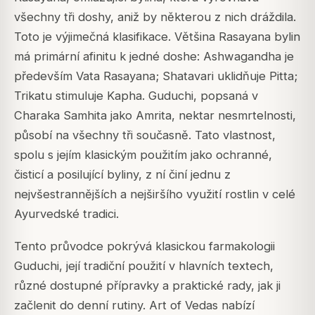
všechny tři doshy, aniž by některou z nich dráždila.
Toto je výjimečná klasifikace. Většina Rasayana bylin
má primární afinitu k jedné doshe: Ashwagandha je
především Vata Rasayana; Shatavari uklidňuje Pitta;
Trikatu stimuluje Kapha. Guduchi, popsaná v
Charaka Samhita jako Amrita, nektar nesmrtelnosti,
působí na všechny tři současně. Tato vlastnost,
spolu s jejím klasickým použitím jako ochranné,
čisticí a posilující byliny, z ní činí jednu z
nejvšestrannějších a nejširšího využití rostlin v celé
Ayurvedské tradici.
Tento průvodce pokrývá klasickou farmakologii
Guduchi, její tradiční použití v hlavních textech,
různé dostupné přípravky a praktické rady, jak ji
začlenit do denní rutiny. Art of Vedas nabízí