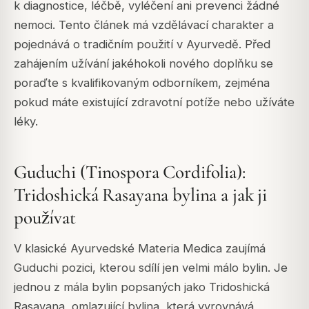
k diagnostice, léčbě, vyléčení ani prevenci žádné
nemoci. Tento článek má vzdělávací charakter a
pojednává o tradičním použití v Ayurvedě. Před
zahájením užívání jakéhokoli nového doplňku se
poraďte s kvalifikovaným odborníkem, zejména
pokud máte existující zdravotní potíže nebo užíváte
léky.
Guduchi (Tinospora Cordifolia):
Tridoshická Rasayana bylina a jak ji
používat
V klasické Ayurvedské Materia Medica zaujímá
Guduchi pozici, kterou sdílí jen velmi málo bylin. Je
jednou z mála bylin popsaných jako Tridoshická
Rasayana, omlazující bylina, která vyrovnává