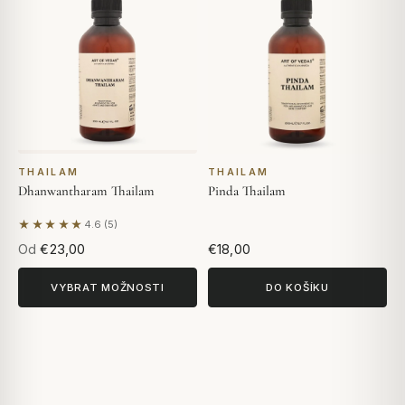
THAILAM
THAILAM
Dhanwantharam Thailam
Pinda Thailam
★★★★★
4.6 (5)
Na základě 5 hodnocení
Od
€23,00
€18,00
VYBRAT MOŽNOSTI
DO KOŠÍKU