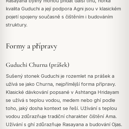
Rasayana byliny mohou přidat další tíhu, hořká
kvalita Guduchi a její podpora Agni jsou v klasickém
pojetí spojeny současně s čištěním i budováním
struktury.
Formy a přípravy
Guduchi Churna (prášek)
Sušený stonek Guduchi je rozemlet na prášek a
užívá se jako Churna, nejpřímější forma přípravy.
Klasické dávkování popsané v Ashtanga Hridayam
se užívá s teplou vodou, medem nebo ghí podle
toho, jaký dosha kontext se řeší. Užívání s teplou
vodou zdůrazňuje tradiční charakter čištění Ama.
Užívání s ghí zdůrazňuje Rasayana a budování Ojas.