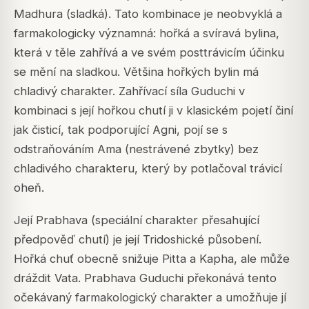
Madhura (sladká). Tato kombinace je neobvyklá a
farmakologicky významná: hořká a svíravá bylina,
která v těle zahřívá a ve svém posttrávicím účinku
se mění na sladkou. Většina hořkých bylin má
chladivý charakter. Zahřívací síla Guduchi v
kombinaci s její hořkou chutí ji v klasickém pojetí činí
jak čisticí, tak podporující Agni, pojí se s
odstraňováním Ama (nestrávené zbytky) bez
chladivého charakteru, který by potlačoval trávicí
oheň.
Její Prabhava (speciální charakter přesahující
předpověď chutí) je její Tridoshické působení.
Hořká chuť obecně snižuje Pitta a Kapha, ale může
dráždit Vata. Prabhava Guduchi překonává tento
očekávaný farmakologický charakter a umožňuje jí