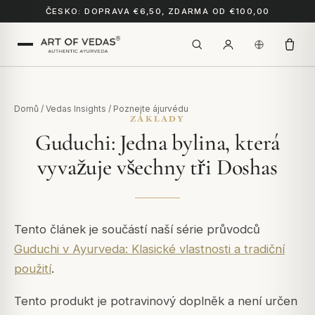
ČESKO: DOPRAVA €6,50, ZDARMA OD €100,00
Domů
/
Vedas Insights
/
Poznejte ájurvédu
ZÁKLADY
Guduchi: Jedna bylina, která
vyvažuje všechny tři Doshas
Tento článek je součástí naší série průvodců
Guduchi v Ayurveda: Klasické vlastnosti a tradiční
použití
.
Tento produkt je potravinový doplněk a není určen