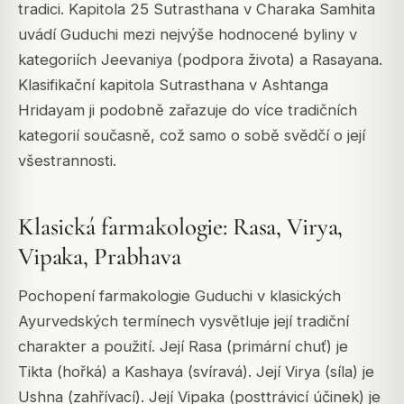
tradici. Kapitola 25 Sutrasthana v Charaka Samhita
uvádí Guduchi mezi nejvýše hodnocené byliny v
kategoriích Jeevaniya (podpora života) a Rasayana.
Klasifikační kapitola Sutrasthana v Ashtanga
Hridayam ji podobně zařazuje do více tradičních
kategorií současně, což samo o sobě svědčí o její
všestrannosti.
Klasická farmakologie: Rasa, Virya,
Vipaka, Prabhava
Pochopení farmakologie Guduchi v klasických
Ayurvedských termínech vysvětluje její tradiční
charakter a použití. Její Rasa (primární chuť) je
Tikta (hořká) a Kashaya (svíravá). Její Virya (síla) je
Ushna (zahřívací). Její Vipaka (posttrávicí účinek) je