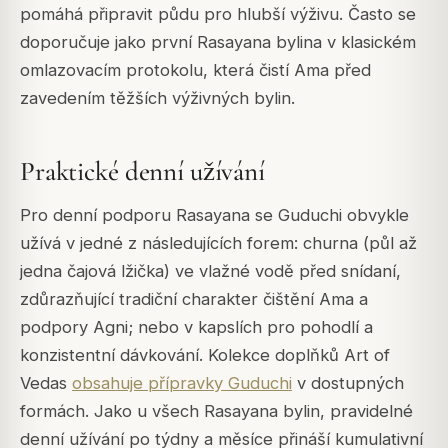
pomáhá připravit půdu pro hlubší výživu. Často se
doporučuje jako první Rasayana bylina v klasickém
omlazovacím protokolu, která čistí Ama před
zavedením těžších výživných bylin.
Praktické denní užívání
Pro denní podporu Rasayana se Guduchi obvykle
užívá v jedné z následujících forem: churna (půl až
jedna čajová lžička) ve vlažné vodě před snídaní,
zdůrazňující tradiční charakter čištění Ama a
podpory Agni; nebo v kapslích pro pohodlí a
konzistentní dávkování. Kolekce doplňků Art of
Vedas
obsahuje přípravky Guduchi
v dostupných
formách. Jako u všech Rasayana bylin, pravidelné
denní užívání po týdny a měsíce přináší kumulativní