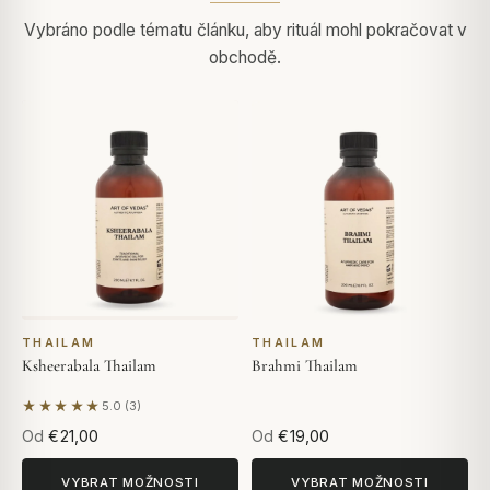
Vybráno podle tématu článku, aby rituál mohl pokračovat v
obchodě.
THAILAM
THAILAM
Ksheerabala Thailam
Brahmi Thailam
★★★★★
5.0 (3)
Na základě 3 hodnocení
Od
€21,00
Od
€19,00
VYBRAT MOŽNOSTI
VYBRAT MOŽNOSTI