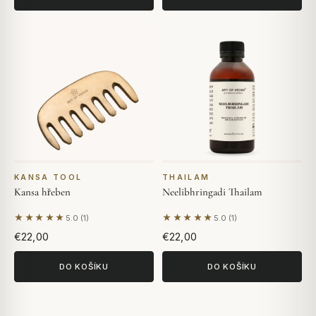
KANSA TOOL
THAILAM
Kansa hřeben
Neelibhringadi Thailam
★★★★★
★★★★★
5.0 (1)
5.0 (1)
Na základě 1 hodnocení
Na základě 1 hodnocení
€22,00
€22,00
DO KOŠÍKU
DO KOŠÍKU