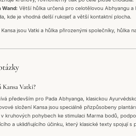
 Wand:
Větší hůlka určená pro celotělovou Abhyangu a l
a, kde je vhodná delší rukojeť a větší kontaktní plocha.
Kansa jsou Vatki a hůlka přirozenými společníky, hůlka na 
otázky
 Kansa Vatki?
žívá především pro Pada Abhyanga, klasickou Ayurvédsk
ovové složení Kansa jsou speciálně přizpůsobeny plantár
m v kruhových pohybech ke stimulaci Marma bodů, podpoř
ího a uklidňujícího účinku, který klasické texty spojují s