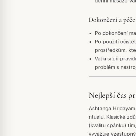
denní masáže Vat
Dokončení a péče
Po dokončení mas
Po použití očist
prostředkům, kte
Vatki si při prav
problém s nástro
Nejlepší čas p
Ashtanga Hridayam 
rituálu. Klasické z
(kvalitu spánku) tím
vyvažuje vzestupný