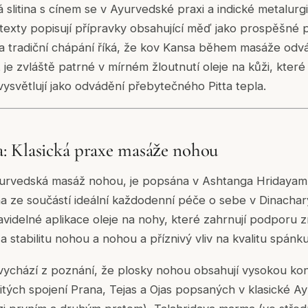
 slitina s cínem se v Ayurvedské praxi a indické metalurg
 texty popisují přípravky obsahující měď jako prospěšné p
 a tradiční chápání říká, že kov Kansa během masáže odvá
 je zvláště patrné v mírném žloutnutí oleje na kůži, které 
vysvětlují jako odvádění přebytečného Pitta tepla.
: Klasická praxe masáže nohou
rvedská masáž nohou, je popsána v Ashtanga Hridayam 
dna ze součástí ideální každodenní péče o sebe v Dinacha
avidelné aplikace oleje na nohy, které zahrnují podporu 
a stabilitu nohou a nohou a příznivý vliv na kvalitu spánku
 vychází z poznání, že plosky nohou obsahují vysokou k
itých spojení Prana, Tejas a Ojas popsaných v klasické A