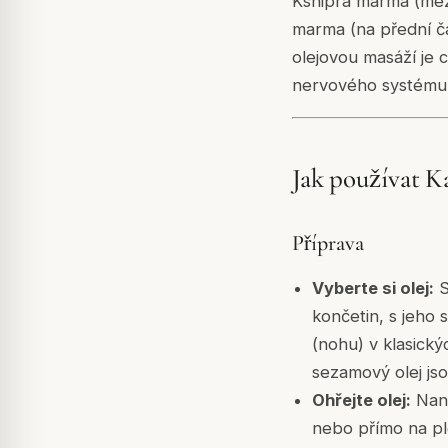
Kshipra marma (mez
marma (na přední čá
olejovou masáží je 
nervového systému 
Jak používat K
Příprava
Vyberte si olej:
S
končetin, s jeho 
(nohu) v klasick
sezamový olej js
Ohřejte olej:
Nane
nebo přímo na plo