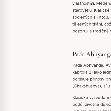
vlastnostmi. Měděná
starověku. Klasické
spojených s Pittou,
tělesných tkání, což
pozorují a tradičně 
Pada Abhyanga
Pada Abhyanga, Ayu
kapitola 2) jako je
popisuje přínosy pr
(Chakshushya), sílu 
Klasické vysvětlení
bodů, životně důlež