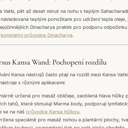
a Vatki, pět až deset minut na nohu s teplým Sahacharad
ásledovaná teplými ponožkami pro udržení tepla oleje, 
nejúčinnějších Dinacharya praktik pro podporu odpočinku
š
kompletní průvodce Dinacharya
.
rsus Kansa Wand: Pochopení rozdílu
ívání Kansa nástrojů často ptají na rozdíl mezi Kansa Vat
ástroje s různými aplikacemi:
márně určená pro masáž obličeje, zaoblená hlava hůlky pr
ch tahů, které stimulují Marma body, podporují lymfatický
te se na náš
průvodce Kansa hůlkou
.
žena speciálně pro masáž nohou a plantární plochy, tva
ožňuje kruhový, rovnoměrný tlak po celé ploše chodidla.