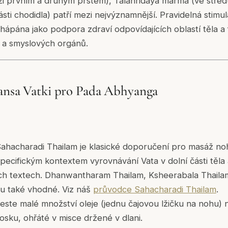
i prvním a druhým prstem), Talahridaya marma (ve střed
sti chodidla) patří mezi nejvýznamnější. Pravidelná stim
chápána jako podpora zdraví odpovídajících oblastí těla a
a smyslových orgánů.
ansa Vatki pro Pada Abhyanga
ahacharadi Thailam je klasické doporučení pro masáž no
specifickým kontextem vyrovnávání Vata v dolní části těla
ých textech. Dhanwantharam Thailam, Ksheerabala Thail
ou také vhodné. Viz náš
průvodce Sahacharadi Thailam
.
ste malé množství oleje (jednu čajovou lžičku na nohu) n
sku, ohřáté v misce držené v dlani.