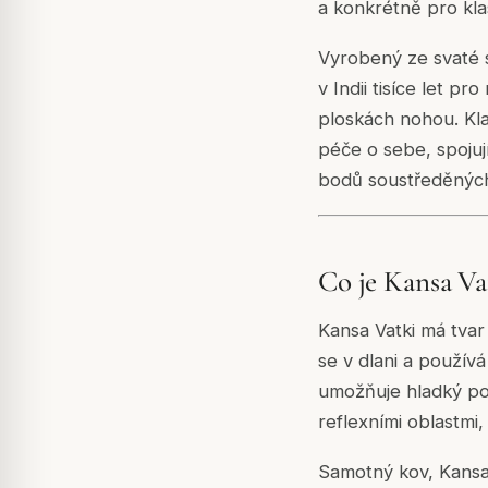
a konkrétně pro kl
Vyrobený ze svaté s
v Indii tisíce let p
ploskách nohou. Kla
péče o sebe, spojuj
bodů soustředěných
Co je Kansa Va
Kansa Vatki má tva
se v dlani a použív
umožňuje hladký po
reflexními oblastmi
Samotný kov, Kansa,