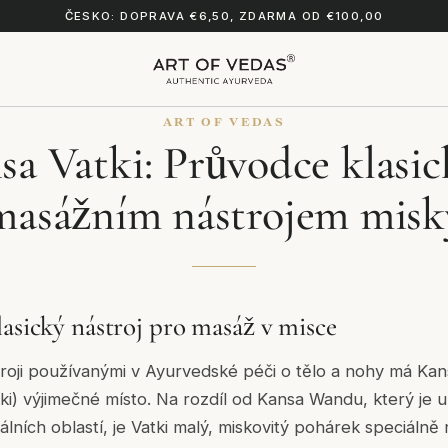
ČESKO: DOPRAVA €6,50, ZDARMA OD €100,00
ART OF VEDAS
sa Vatki: Průvodce klasi
masážním nástrojem misk
lasický nástroj pro masáž v misce
troji používanými v Ayurvedské péči o tělo a nohy má Kan
ki) výjimečné místo. Na rozdíl od Kansa Wandu, který je 
kálních oblastí, je Vatki malý, miskovitý pohárek speciáln