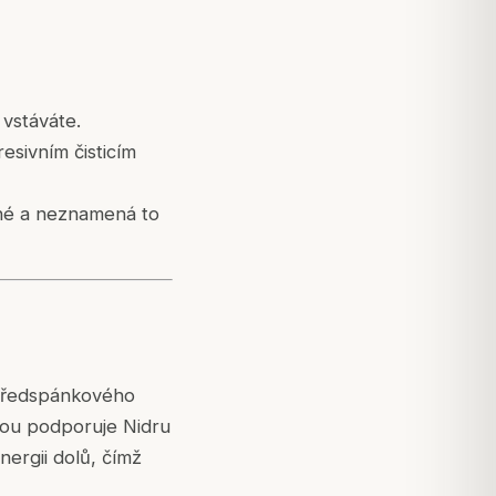
vstáváte.
esivním čisticím
vané a neznamená to
 předspánkového
ohou podporuje Nidru
energii dolů, čímž