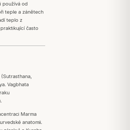
ii používá od
ři teple a zánětech
dí teplo z
praktikující často
(Sutrasthana,
rya. Vagbhata
zraku
.
oncentraci Marma
yurvedské anatomii.