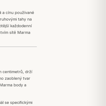
i a cínu používané
 kruhovými tahy na
itější každodenní
ctvím sítě Marma
 centimetrů, drží
eho zaoblený tvar
s Marma body a
ál se specifickými