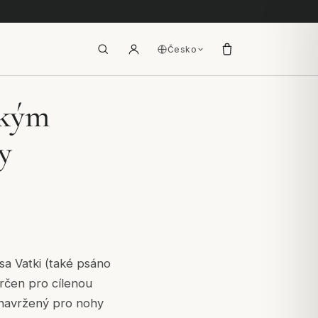
Česko
ckým
y
sa Vatki (také psáno
určen pro cílenou
ě navržený pro nohy