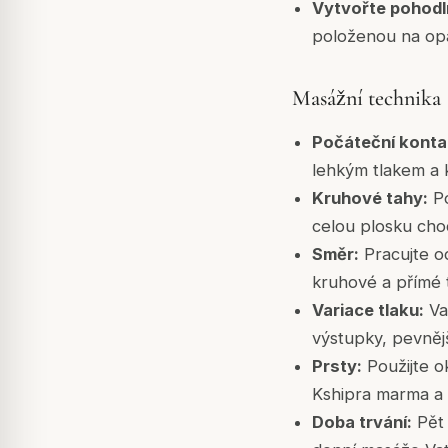
Vytvořte pohodl
položenou na opa
Masážní technika
Počáteční konta
lehkým tlakem a 
Kruhové tahy:
Po
celou plosku chod
Směr:
Pracujte od
kruhové a přímé ta
Variace tlaku:
Va
výstupky, pevnějš
Prsty:
Použijte o
Kshipra marma a r
Doba trvání:
Pět 