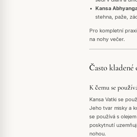
Kansa Abhyanga
stehna, paže, zád
Pro kompletní praxi 
na nohy večer.
Často kladené 
K čemu se používá
Kansa Vatki se pou
Jeho tvar misky a k
se používá s oleje
poskytnutí uzemňujíc
nohou.