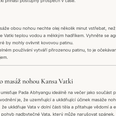
ki přináší postupný prospěch v čase.
áže obou nohou nechte olej několik minut vstřebat, než 
ěte Vatki teplou vodou a měkkým hadříkem. Vyhněte se agr
ré by mohly ovlivnit kovovou patinu.
idelném používání vytváří přirozenou patinu, to je očeká
jem.
ro masáž nohou Kansa Vatki
umisťuje Pada Abhyangu ideálně na večer jako součást
důvodnění je, že uzemňující a uklidňující účinek masáže n
, že uklidňuje Vata v dolní části těla a přitahuje vědomí a 
 pohyb nadbytečné Vata, který může narušovat spánek.