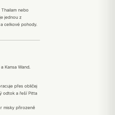
i Thailam nebo
je jednou z
 a celkové pohody.
ki a Kansa Wand.
acuje přes obličej
 odtok a řeší Pitta
r misky přirozeně