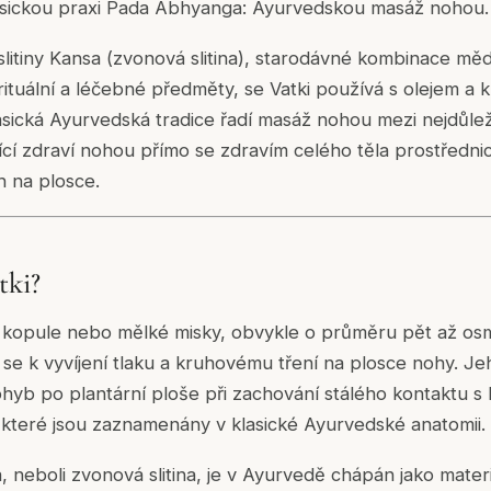
asickou praxi Pada Abhyanga: Ayurvedskou masáž nohou.
litiny Kansa (zvonová slitina), starodávné kombinace měd
ro rituální a léčebné předměty, se Vatki používá s olejem a
sická Ayurvedská tradice řadí masáž nohou mezi nejdůlež
ící zdraví nohou přímo se zdravím celého těla prostředni
 na plosce.
tki?
r kopule nebo mělké misky, obvykle o průměru pět až osm
á se k vyvíjení tlaku a kruhovému tření na plosce nohy. J
hyb po plantární ploše při zachování stálého kontaktu 
, které jsou zaznamenány v klasické Ayurvedské anatomii.
 neboli zvonová slitina, je v Ayurvedě chápán jako materi