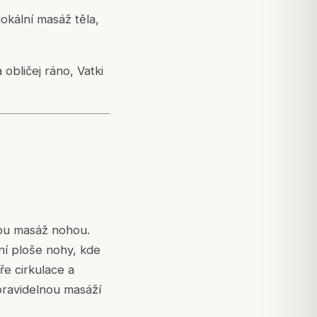
okální masáž těla,
obličej ráno, Vatki
ou masáž nohou.
ní ploše nohy, kde
e cirkulace a
 pravidelnou masáží