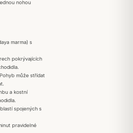
 jednou nohou
idaya marma) s
rech pokrývajících
chodidla.
 Pohyb může střídat
t.
nbu a kostní
odidla.
blastí spojených s
minut pravidelné