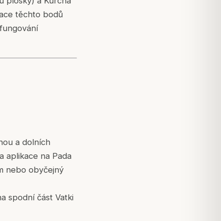
u plosky) a Kurcha
ulace těchto bodů
 fungování
hou a dolních
 a aplikace na Pada
am nebo obyčejný
a spodní část Vatki