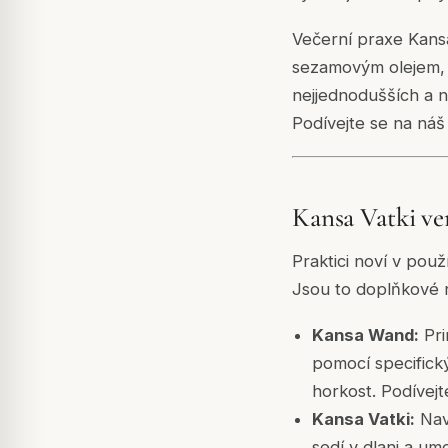
Večerní praxe Kans
sezamovým olejem, n
nejjednodušších a 
Podívejte se na ná
Kansa Vatki ve
Praktici noví v použ
Jsou to doplňkové n
Kansa Wand:
Pri
pomocí specifický
horkost. Podívej
Kansa Vatki:
Navr
sedí v dlani a um