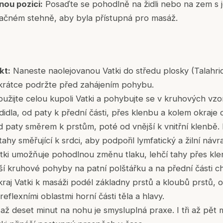
nou pozici:
Posaďte se pohodlně na židli nebo na zem s
čném stehně, aby byla přístupná pro masáž.
kt:
Naneste naolejovanou Vatki do středu plosky (Talahr
krátce podržte před zahájením pohybu.
užijte celou kupoli Vatki a pohybujte se v kruhových vzo
idla, od paty k přední části, přes klenbu a kolem okraje 
 paty směrem k prstům, poté od vnější k vnitřní klenbě.
hy směřující k srdci, aby podpořil lymfatický a žilní návra
tki umožňuje pohodlnou změnu tlaku, lehčí tahy přes kle
í kruhové pohyby na patní polštářku a na přední části ch
kraj Vatki k masáži podél základny prstů a kloubů prstů, o
eflexními oblastmi horní části těla a hlavy.
až deset minut na nohu je smysluplná praxe. I tři až pět 