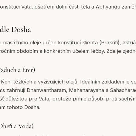
onstituci Vata, ošetření dolní části těla a Abhyangu zam
odle Dosha
 masážního oleje určen konstitucí klienta (Prakriti), aktu
, ročním obdobím a konkrétním účelem léčby. Zde je zje
Vzduch a Éter)
lých, těžkých a vyživujících olejů. Ideálním základem je s
s zahrnují Dhanwantharam, Mahanarayana a Sahacharadi
ť důležitou pro Vata, protože přímo působí proti suchý
em tohoto Dosha.
(Oheň a Voda)