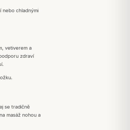
tí nebo chladnými
, vetiverem a
 podporu zdraví
í.
kožku.
ej se tradičně
í na masáž nohou a