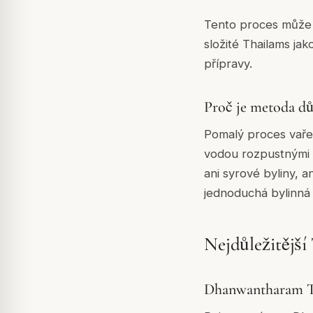
Tento proces může t
složité Thailams ja
přípravy.
Proč je metoda dů
Pomalý proces vaření
vodou rozpustnými a
ani syrové byliny, a
jednoduchá bylinná 
Nejdůležitější
Dhanwantharam T