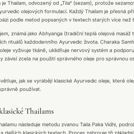
n je Thailam, odvozený od „Tila“ (sezam), protože sezamov
Ayurvedic olejových formulací. Každý Thailam je přesná pří
bázi podle metod popsaných v textech starých více než tis
jem, známá jako Abhyanga (tradiční teplá olejová masáž t
ích rituálů každodenního Ayurvedic života. Charaka Samhi
 oleje vyživuje tkáně, uklidňuje nervový systém a podpor
y závisí zcela na použití správného oleje pro správnou 
ětluje, jak se vyrábějí klasické Ayurvedic oleje, které ol
 správně používat.
 klasické Thailams
hailamu následuje metodu zvanou Taila Paka Vidhi, pod
dalších klasických textech. Proces zahrnuje tři základní 