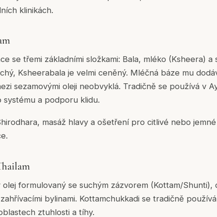
ních klinikách.
lam
e se třemi základními složkami: Bala, mléko (Ksheera) a 
uchý, Ksheerabala je velmi ceněný. Mléčná báze mu dodá
 mezi sezamovými oleji neobvyklá. Tradičně se používá v 
systému a podporu klidu.
hirodhara, masáž hlavy a ošetření pro citlivé nebo jemné
ce.
Thailam
vý olej formulovaný se suchým zázvorem (Kottam/Shunti)
zahřívacími bylinami. Kottamchukkadi se tradičně použív
lastech ztuhlosti a tíhy.