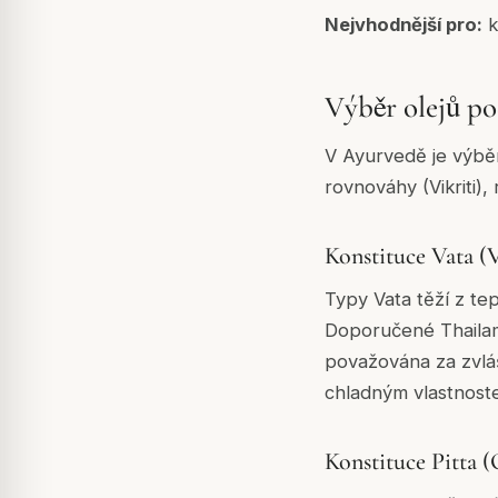
Nejvhodnější pro:
k
Výběr olejů p
V Ayurvedě je výběr
rovnováhy (Vikriti)
Konstituce Vata (
Typy Vata těží z tep
Doporučené Thailam
považována za zvláš
chladným vlastnost
Konstituce Pitta 