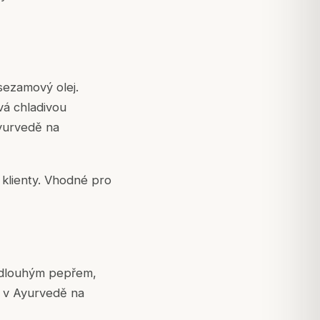
sezamový olej.
vá chladivou
Ayurvedě na
 klienty. Vhodné pro
, dlouhým pepřem,
á v Ayurvedě na