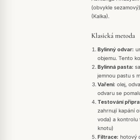
(obvykle sezamový)
(Kalka).
Klasická metoda
Bylinný odvar:
ur
objemu. Tento ko
Bylinná pasta:
sa
jemnou pastu s 
Vaření:
olej, odv
odvaru se pomalu
Testování připra
zahrnují kapání 
voda) a kontrolu
knotu)
Filtrace:
hotový o