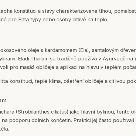
apha konstituci a stavy charakterizované tíhou, pomalos
né pro Pitta typy nebo osoby citlivé na teplo.
kokosového oleje s kardamomem (Ela), santalovým dřevem
bylinami. Eladi Thailam se tradičně používá v Ayurvedě na
olí pro masáž obličeje a aplikaci na hlavu v teplém počas
itta konstituci, teplé klima, ošetření obličeje a citlivou po
lam
ara (Strobilanthes ciliatus) jako hlavní bylinou, tento ol
na podporu dolních končetin. Praktici jej často používaj
těla.