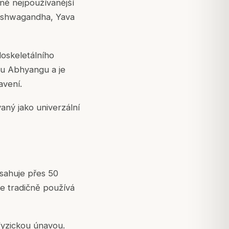
ně nejpoužívanější
, Ashwagandha, Yava
oskeletálního
ou Abhyangu a je
avení.
aný jako univerzální
sahuje přes 50
 se tradičně používá
 fyzickou únavou.