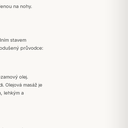
ěřenou na nohy.
álním stavem
dnodušený průvodce:
ezamový olej.
. Olejová masáž je
m, lehkým a