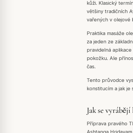
kůži. Klasický termí
většiny tradičních 
vařených v olejové 
Praktika masáže ole
za jeden ze základn
pravidelná aplikace
pokožku. Ale přínos
čas.
Tento průvodce vysv
konstitucím a jak je
Jak se vyrábějí
Příprava pravého T
Ashtanga Hridayam a 