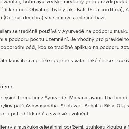
wantari, bohu ayurvédské medicíny, je to pravděpodob
védské praxi. Obsahuje byliny jako Bala (Sida cordifolia)
u (Cedrus deodara) v sezamové a mléčné bázi.
lam se tradičně používá v Ayurvedě na podporu muskul
ání a podporu pocitu uzemnění. Je vhodný pro pravideln
poporodní péči, kde se tradičně aplikuje na podporu zot
ata konstituci a potíže spojené s Vata. Také široce použív
ailam
nějších formulací v Ayurvedě, Mahanarayana Thailam ob
byliny patří Ashwagandha, Shatavari, Brihati a Bilva. Olej
oru pohodlí kloubů a svalové uvolnění.
lienty s muskuloskeletálními potížemi, ztuhlostí kloubů a