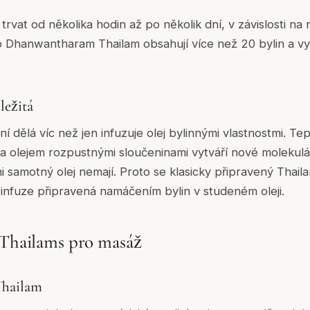
rvat od několika hodin až po několik dní, v závislosti na
ko Dhanwantharam Thailam obsahují více než 20 bylin a vyž
ležitá
 dělá víc než jen infuzuje olej bylinnými vlastnostmi. Te
 olejem rozpustnými sloučeninami vytváří nové molekulár
ni samotný olej nemají. Proto se klasicky připravený Thail
infuze připravená namáčením bylin v studeném oleji.
 Thailams pro masáž
hailam