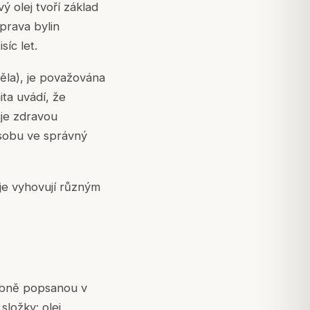
ý olej tvoří základ
prava bylin
íc let.
ěla), je považována
ta uvádí, že
uje zdravou
osobu ve správný
eje vyhovují různým
robně popsanou v
složky: olej