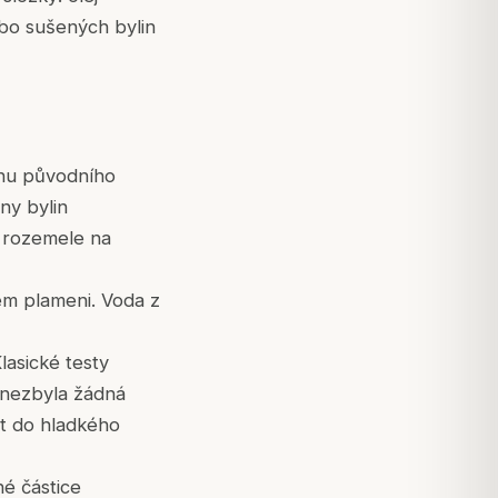
bo sušených bylin
inu původního
ny bylin
e rozemele na
ném plameni. Voda z
lasické testy
 nezbyla žádná
et do hladkého
né částice