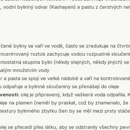
, vodní bylinný odvar (Kashayam) a pastu z čerstvých ne
čené byliny se vaří ve vodě, často se zredukuje na čtvrt
ncentrovaný roztok zachycuje vodou rozpustné sloučeni
mostatná skupina bylin (někdy stejných, někdy jiných) s
malým množstvím vody
ar a pasta se spojí ve velké nádobě a vaří na kontrolova
 odpařuje a bylinné sloučeniny se přenášejí do oleje
venosti:
olej je připravený, když veškerá voda odpařila. K
oleje na plamen (neměl by praskat, což by znamenalo, že
 textury bylinného zbytku (ten by se měl mezi prsty stáč
lej se přecedí přes látku, aby se odstranily všechny pev