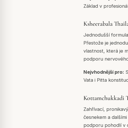
Základ v profesionál
Ksheerabala Thai
Jednodušší formulac
Přestože je jednod
vlastnost, která je
podporu nervového 
Nejvhodnější pro:
S
Vata i Pitta konstitu
Kottamchukkadi 
Zahřívací, pronika
česnekem a dalšími 
podporu pohodlí v ob