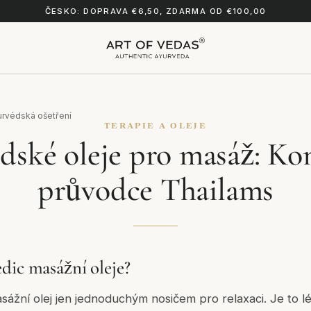
ČESKO: DOPRAVA €6,50, ZDARMA OD €100,00
urvédská ošetření
TERAPIE A OLEJE
dské oleje pro masáž: Ko
průvodce Thailams
dic masážní oleje?
ážní olej jen jednoduchým nosičem pro relaxaci. Je to l