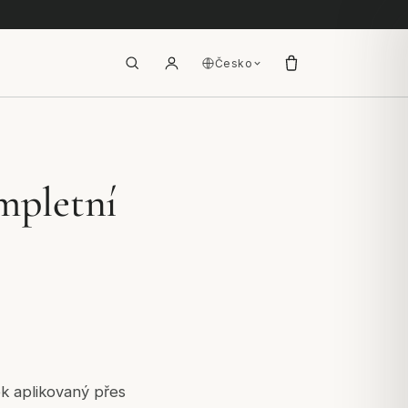
Česko
mpletní
ék aplikovaný přes