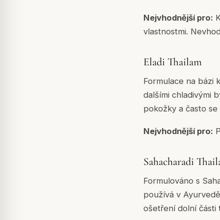
Nejvhodnější pro:
K
vlastnostmi. Nevhod
Eladi Thailam
Formulace na bázi 
dalšími chladivými 
pokožky a často se v
Nejvhodnější pro:
P
Sahacharadi Thai
Formulováno s Sahach
používá v Ayurvedě 
ošetření dolní části 