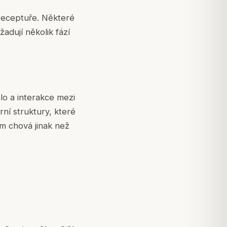
 receptuře. Některé
adují několik fází
plo a interakce mezi
ní struktury, které
am chová jinak než