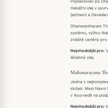
Pojmenován po Dhan
masážní olej v ayur
(ječmen) a Devadar
Dhanwantharam Thai
systému, výživu tk
zvláště ceněný pro 
Nejvhodnější pro:
V
léčebný olej.
Mahanarayana Th
Jedna z nejkomplex
složek. Mezi hlavní 
v Ayurvedě na podp
Nejvhodnější pro:
k