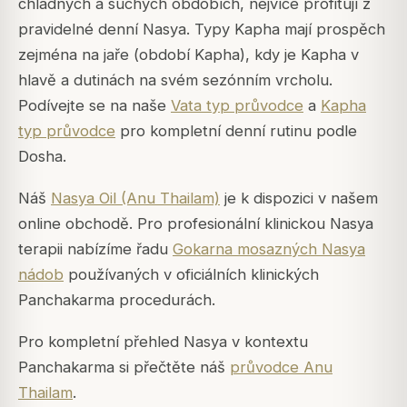
chladných a suchých obdobích, nejvíce profitují z
pravidelné denní Nasya. Typy Kapha mají prospěch
zejména na jaře (období Kapha), kdy je Kapha v
hlavě a dutinách na svém sezónním vrcholu.
Podívejte se na naše
Vata typ průvodce
a
Kapha
typ průvodce
pro kompletní denní rutinu podle
Dosha.
Náš
Nasya Oil (Anu Thailam)
je k dispozici v našem
online obchodě. Pro profesionální klinickou Nasya
terapii nabízíme řadu
Gokarna mosazných Nasya
nádob
používaných v oficiálních klinických
Panchakarma procedurách.
Pro kompletní přehled Nasya v kontextu
Panchakarma si přečtěte náš
průvodce Anu
Thailam
.