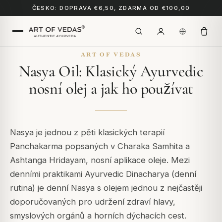
ČESKO: DOPRAVA €6,50, ZDARMA OD €100,00
ART OF VEDAS
Nasya Oil: Klasický Ayurvedic
nosní olej a jak ho používat
Nasya je jednou z pěti klasických terapií
Panchakarma popsaných v Charaka Samhita a
Ashtanga Hridayam, nosní aplikace oleje. Mezi
denními praktikami Ayurvedic Dinacharya (denní
rutina) je denní Nasya s olejem jednou z nejčastěji
doporučovaných pro udržení zdraví hlavy,
smyslových orgánů a horních dýchacích cest.