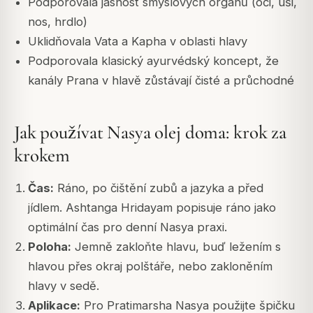
Podporovala jasnost smyslových orgánů (oči, uši,
nos, hrdlo)
Uklidňovala Vata a Kapha v oblasti hlavy
Podporovala klasický ayurvédský koncept, že
kanály Prana v hlavě zůstávají čisté a průchodné
Jak používat Nasya olej doma: krok za
krokem
Čas:
Ráno, po čištění zubů a jazyka a před
jídlem. Ashtanga Hridayam popisuje ráno jako
optimální čas pro denní Nasya praxi.
Poloha:
Jemně zakloňte hlavu, buď ležením s
hlavou přes okraj polštáře, nebo zakloněním
hlavy v sedě.
Aplikace:
Pro Pratimarsha Nasya použijte špičku