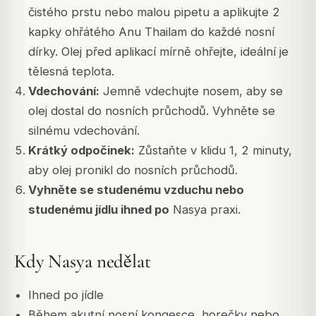
čistého prstu nebo malou pipetu a aplikujte 2
kapky ohřátého Anu Thailam do každé nosní
dírky. Olej před aplikací mírně ohřejte, ideální je
tělesná teplota.
Vdechování:
Jemně vdechujte nosem, aby se
olej dostal do nosních průchodů. Vyhněte se
silnému vdechování.
Krátký odpočinek:
Zůstaňte v klidu 1, 2 minuty,
aby olej pronikl do nosních průchodů.
Vyhněte se studenému vzduchu nebo
studenému jídlu ihned po
Nasya praxi.
Kdy Nasya nedělat
Ihned po jídle
Během akutní nosní kongesce, horečky nebo