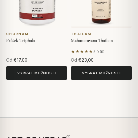
CHURNAM
THAILAM
Prášek Triphala
Mahanarayana Thailam
★★★★★
5.0 (5)
Na základě 5 hodnocení
Od
€17,00
Od
€23,00
VYBRAT MOŽNOSTI
VYBRAT MOŽNOSTI