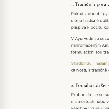
1. Tradiční opora
Pokud v období pyl
olej je tradičně obl
přispívá k pocitu k
V Ayurvedě se sezón
nahromaděným Ama (
formulacích jsou tr
Shadbindu Thailam
citlivosti, s tradič
2. Pomáhá udržet 
Probouzíte se se su
místnostech nebo v l
všechny vysušují va