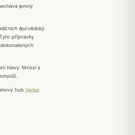
anechává jemný
dičních ájurvédský
Tyto přípravky
 zdokonalených
í hlavy. Mnozí ji
 smyslů.
bsahový hub
Vedas