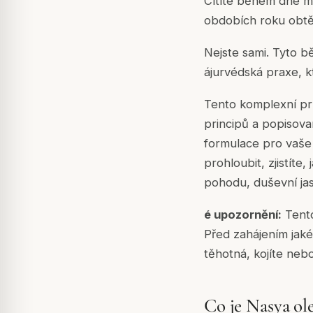
Cítíte během dne ml
obdobích roku obtě
Nejste sami. Tyto b
ájurvédská praxe, k
Tento komplexní pr
principů a popisova
formulace pro vaše 
prohloubit, zjistíte
pohodu, duševní ja
é upozornění:
Tento
Před zahájením jak
těhotná, kojíte nebo
Co je Nasya ol