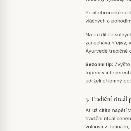
Pocit chronické suc
vláčných a pohodln
Na rozdíl od solnýc
zanechává hřejivý, v
Ayurvedě tradičně c
Sezónní tip:
Zvyšte 
topení v interiérec
udrželi příjemný poc
3. Tradiční rituál 
Ať už cítíte napětí 
tradiční rituál ceně
volnosti v dutinách,