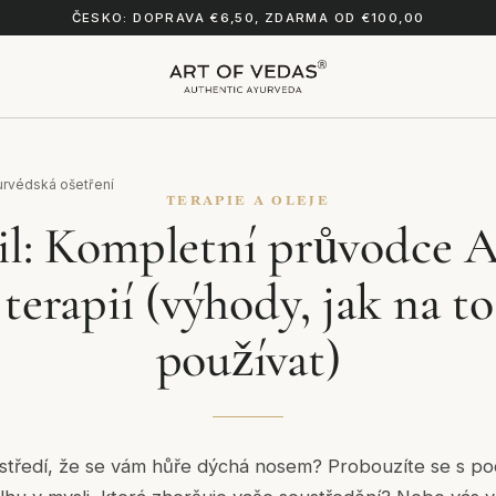
ČESKO: DOPRAVA €6,50, ZDARMA OD €100,00
urvédská ošetření
TERAPIE A OLEJE
il: Kompletní průvodce A
terapií (výhody, jak na t
používat)
středí, že se vám hůře dýchá nosem? Probouzíte se s poc