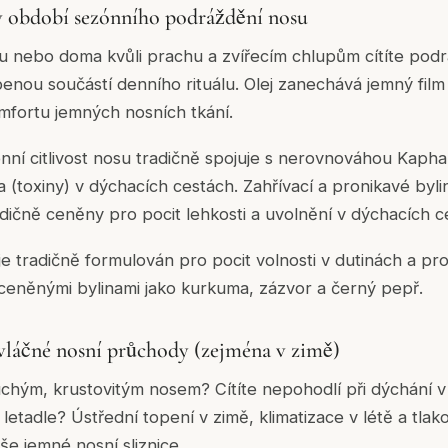
 v období sezónního podráždění nosu
u nebo doma kvůli prachu a zvířecím chlupům cítíte pod
íbenou součástí denního rituálu. Olej zanechává jemný film 
omfortu jemných nosních tkání.
ní citlivost nosu tradičně spojuje s nerovnováhou Kapha
toxiny) v dýchacích cestách. Zahřívací a pronikavé byli
adičně ceněny pro pocit lehkosti a uvolnění v dýchacích c
je tradičně formulován pro pocit volnosti v dutinách a p
ně ceněnými bylinami jako kurkuma, zázvor a černý pepř.
vláčné nosní průchody (zejména v zimě)
chým, krustovitým nosem? Cítíte nepohodlí při dýchání v
etadle? Ústřední topení v zimě, klimatizace v létě a tlak
še jemné nosní sliznice.