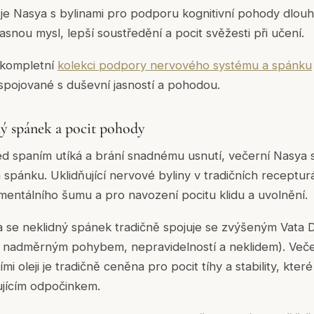
i je Nasya s bylinami pro podporu kognitivní pohody dlo
jasnou mysl, lepší soustředění a pocit svěžesti při učení.
 kompletní
kolekci podpory nervového systému a spánku
spojované s duševní jasností a pohodou.
ný spánek a pocit pohody
d spaním utíká a brání snadnému usnutí, večerní Nasya 
 spánku. Uklidňující nervové byliny v tradičních receptur
mentálního šumu a pro navození pocitu klidu a uvolnění.
 se neklidný spánek tradičně spojuje se zvýšeným Vata 
 nadměrným pohybem, nepravidelností a neklidem). Veče
ími oleji je tradičně ceněna pro pocit tíhy a stability, kter
jícím odpočinkem.