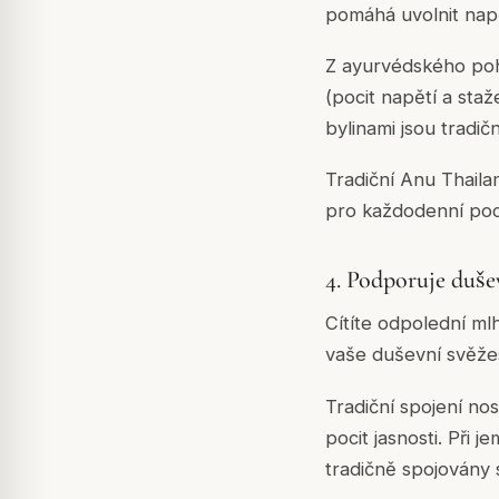
pomáhá uvolnit napě
Z ayurvédského pohl
(pocit napětí a sta
bylinami jsou tradič
Tradiční Anu Thaila
pro každodenní pocit
4. Podporuje dušev
Cítíte odpolední ml
vaše duševní svěžes
Tradiční spojení nos
pocit jasnosti. Při
tradičně spojovány 