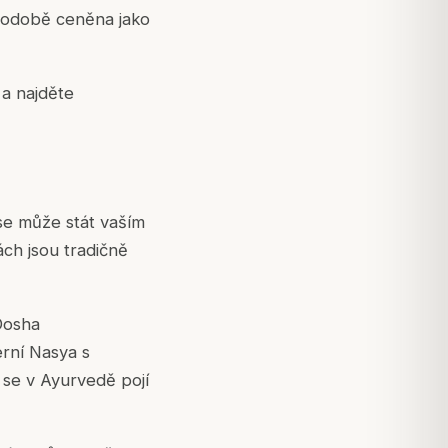
uhodobě ceněna jako
a najděte
se může stát vaším
ách jsou tradičně
Dosha
rní Nasya s
é se v Ayurvedě pojí