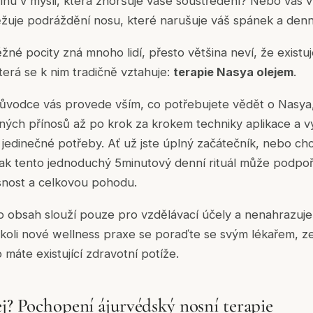
hu v mysli, která zhoršuje vaše soustředění? Nebo vás 
žuje podráždění nosu, které narušuje váš spánek a denn
ěžné pocity zná mnoho lidí, přesto většina neví, že existu
terá se k nim tradičně vztahuje:
terapie Nasya olejem
.
ůvodce vás provede vším, co potřebujete vědět o Nasya, 
ných přínosů až po krok za krokem techniky aplikace a 
jedinečné potřeby. Ať už jste úplný začátečník, nebo ch
, jak tento jednoduchý 5minutový denní rituál může podpoř
snost a celkovou pohodu.
 obsah slouží pouze pro vzdělávací účely a nenahrazuj
ékoli nové wellness praxe se poraďte se svým lékařem, z
 máte existující zdravotní potíže.
ej? Pochopení ájurvédský nosní terapie