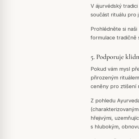
V ájurvédský tradic
součást rituálu pro 
Prohlédněte si naši
formulace tradičně 
5. Podporuje klid
Pokud vám mysl pře
přirozeným rituálem
ceněny pro ztišení 
Z pohledu Ayurveda
(charakterizovaným
hřejivými, uzemňujíc
s hlubokým, obnovu