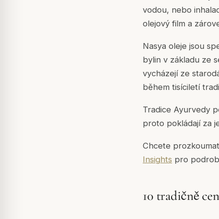
vodou, nebo inhalac
olejový film a zárov
Nasya oleje jsou s
bylin v základu ze
vycházejí ze staro
během tisíciletí tra
Tradice Ayurvedy po
proto pokládají za 
Chcete prozkoumat 
Insights
pro podrob
10 tradičně ce