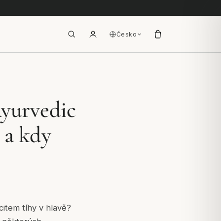
Česko
yurvedic
o a kdy
item tíhy v hlavě?