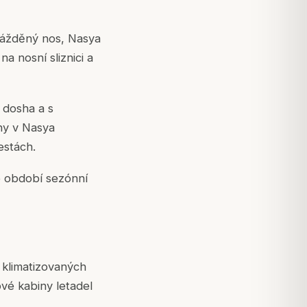
rážděný nos, Nasya
na nosní sliznici a
 dosha a s
ny v Nasya
estách.
ro období sezónní
 klimatizovaných
ové kabiny letadel