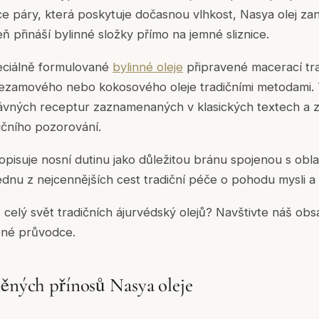
e páry, která poskytuje dočasnou vlhkost, Nasya olej z
eň přináší bylinné složky přímo na jemné sliznice.
peciálně formulované
bylinné oleje
připravené macerací tra
 sezamového nebo kokosového oleje tradičními metodami. 
dávných receptur zaznamenaných v klasických textech a
dičního pozorování.
pisuje nosní dutinu jako důležitou bránu spojenou s oblast
jednu z nejcennějších cest tradiční péče o pohodu mysli a
celý svět tradičních ájurvédský olejů? Navštivte náš o
né průvodce.
něných přínosů Nasya oleje