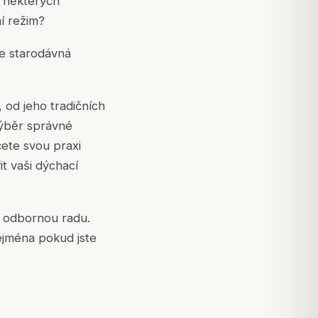
v některých
í režim?
je starodávná
od jeho tradičních
výběr správné
cete svou praxi
it vaši dýchací
e odbornou radu.
ejména pokud jste