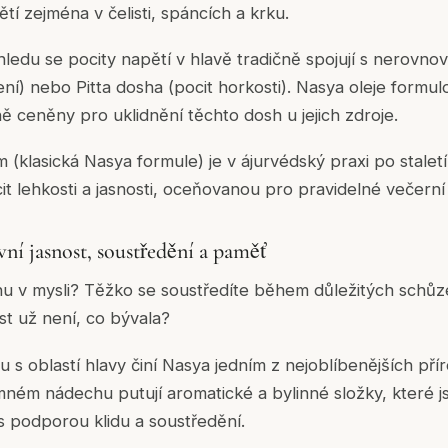
tí zejména v čelisti, spáncích a krku.
edu se pocity napětí v hlavě tradičně spojují s nerovno
žení) nebo Pitta dosha (pocit horkosti). Nasya oleje formu
ně ceněny pro uklidnění těchto dosh u jejich zdroje.
m (klasická Nasya formule) je v ájurvédský praxi po stale
 lehkosti a jasnosti, oceňovanou pro pravidelné večerní i
ní jasnost, soustředění a paměť
hu v mysli? Těžko se soustředíte během důležitých schůz
t už není, co bývala?
u s oblastí hlavy činí Nasya jedním z nejoblíbenějších pří
 jemném nádechu putují aromatické a bylinné složky, které 
s podporou klidu a soustředění.