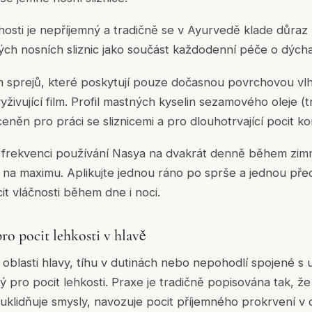
hosti je nepříjemný a tradičně se v Ayurvedě klade důraz
ých nosních sliznic jako součást každodenní péče o dých
h sprejů, které poskytují pouze dočasnou povrchovou vlh
yživující film. Profil mastných kyselin sezamového oleje (t
eněn pro práci se sliznicemi a pro dlouhotrvající pocit k
frekvenci používání Nasya na dvakrát denně během zimn
h na maximu. Aplikujte jednou ráno po sprše a jednou př
it vláčnosti během dne i noci.
pro pocit lehkosti v hlavě
v oblasti hlavy, tíhu v dutinách nebo nepohodlí spojené s
ný pro pocit lehkosti. Praxe je tradičně popisována tak, ž
 uklidňuje smysly, navozuje pocit příjemného prokrvení v o