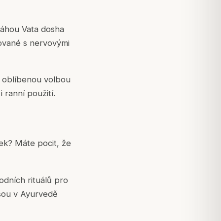
váhou Vata dosha
lované s nervovými
tí oblíbenou volbou
 ranní použití.
ek? Máte pocit, že
rodních rituálů pro
jsou v Ayurvedě