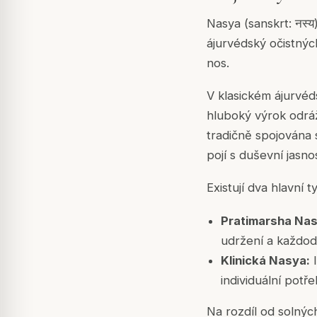
Nasya (sanskrt: नस्य
ájurvédský očistný
nos.
V klasickém ájurvé
hluboký výrok odráž
tradičně spojována 
pojí s duševní jasno
Existují dva hlavní 
Pratimarsha Nas
udržení a každo
Klinická Nasya:
I
individuální potř
Na rozdíl od solnýc