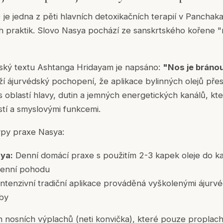
) je jedna z pěti hlavních detoxikačních terapií v
Panchak
ch praktik. Slovo Nasya pochází ze sanskrtského kořene 
dský textu
Ashtanga Hridayam
je napsáno:
"Nos je bránou
í ájurvédský pochopení, že aplikace bylinných olejů přes
s oblastí hlavy, dutin a jemných energetických kanálů, kt
stí a smyslovými funkcemi.
typy praxe Nasya:
ya:
Denní domácí praxe s použitím 2-3 kapek oleje do ka
denní pohodu
ntenzivní tradiční aplikace prováděná vyškolenými ájurv
eby
h nosních výplachů (neti konvička), které pouze proplachu