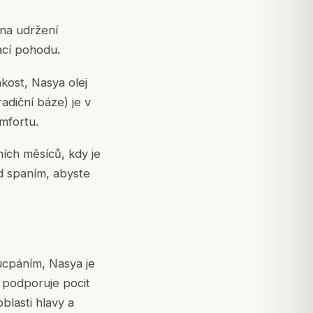
 na udržení
ací pohodu.
kost, Nasya olej
radiční báze) je v
omfortu.
ích měsíců, kdy je
ed spaním, abyste
 ucpáním, Nasya je
e podporuje pocit
blasti hlavy a