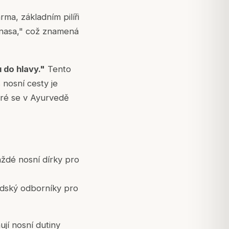
arma
, základním pilíři
"nasa," což znamená
 do hlavy."
Tento
 nosní cesty je
eré se v Ayurvedě
ždé nosní dírky pro
édský odborníky pro
jí nosní dutiny