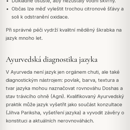
Důkladně osušte, aby nezůstaly vodní skvrny.
Občas lze měď vyleštit trochou citronové šťávy a
soli k odstranění oxidace.
Při správné péči vydrží kvalitní měděný škrabka na
jazyk mnoho let.
Ayurvedská diagnostika jazyka
V Ayurveda není jazyk jen orgánem chuti, ale také
diagnostickým nástrojem: povlak, barva, textura a
tvar jazyka mohou naznačovat rovnováhu Doshas a
stav trávicího ohně (Agni). Kvalifikovaný Ayurvedský
praktik může jazyk vyšetřit jako součást konzultace
(Jihva Pariksha, vyšetření jazyka) a vyvodit závěry o
konstituci a aktuálních nerovnováhách.