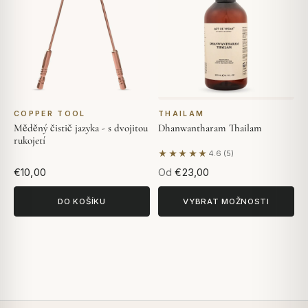
COPPER TOOL
THAILAM
Měděný čistič jazyka - s dvojitou
Dhanwantharam Thailam
rukojetí
★★★★★
4.6 (5)
Na základě 5 hodnocení
€10,00
Od
€23,00
DO KOŠÍKU
VYBRAT MOŽNOSTI