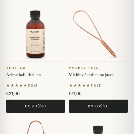
THAILAM
COPPER TOOL
Arimedadi Thailam
Měděný škrabka na jazyk
★★★★★
★★★★★
5.0 (5)
5.0 (3)
Na základě 5 hodnocení
Na základě 3 hodnocení
€21,00
€11,00
DO KOŠÍKU
DO KOŠÍKU