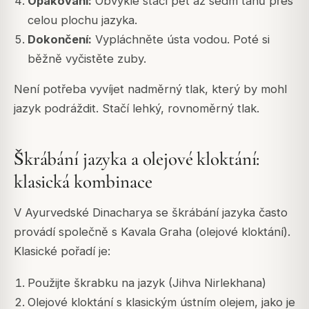
Opakování:
Obvykle stačí pět až sedm tahů přes
celou plochu jazyka.
Dokončení:
Vypláchněte ústa vodou. Poté si
běžně vyčistěte zuby.
Není potřeba vyvíjet nadměrný tlak, který by mohl
jazyk podráždit. Stačí lehký, rovnoměrný tlak.
Škrábání jazyka a olejové kloktání:
klasická kombinace
V Ayurvedské Dinacharya se škrábání jazyka často
provádí společně s Kavala Graha (olejové kloktání).
Klasické pořadí je:
Použijte škrabku na jazyk (Jihva Nirlekhana)
Olejové kloktání s klasickým ústním olejem, jako je