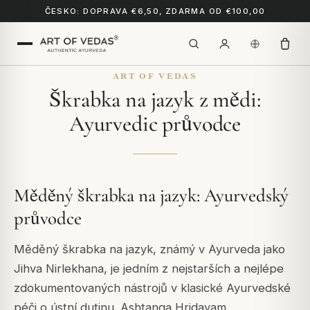
ČESKO: DOPRAVA €6,50, ZDARMA OD €100,00
ART OF VEDAS
Škrabka na jazyk z mědi:
Ayurvedic průvodce
Měděný škrabka na jazyk: Ayurvedský
průvodce
Měděný škrabka na jazyk, známý v Ayurveda jako
Jihva Nirlekhana, je jedním z nejstarších a nejlépe
zdokumentovaných nástrojů v klasické Ayurvedské
péči o ústní dutinu. Ashtanga Hridayam