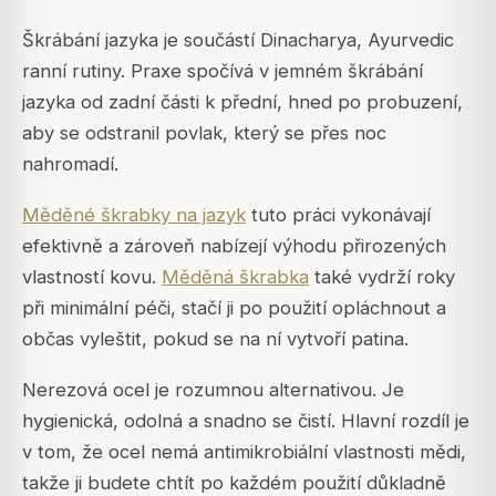
Škrábání jazyka je součástí Dinacharya, Ayurvedic
ranní rutiny. Praxe spočívá v jemném škrábání
jazyka od zadní části k přední, hned po probuzení,
aby se odstranil povlak, který se přes noc
nahromadí.
Měděné škrabky na jazyk
tuto práci vykonávají
efektivně a zároveň nabízejí výhodu přirozených
vlastností kovu.
Měděná škrabka
také vydrží roky
při minimální péči, stačí ji po použití opláchnout a
občas vyleštit, pokud se na ní vytvoří patina.
Nerezová ocel je rozumnou alternativou. Je
hygienická, odolná a snadno se čistí. Hlavní rozdíl je
v tom, že ocel nemá antimikrobiální vlastnosti mědi,
takže ji budete chtít po každém použití důkladně