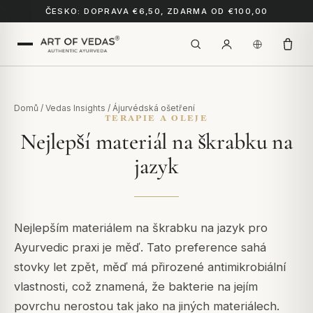
ČESKO: DOPRAVA €6,50, ZDARMA OD €100,00
Domů
/
Vedas Insights
/
Ájurvédská ošetření
TERAPIE A OLEJE
Nejlepší materiál na škrabku na
jazyk
Nejlepším materiálem na škrabku na jazyk pro
Ayurvedic praxi je měď. Tato preference sahá
stovky let zpět, měď má přirozené antimikrobiální
vlastnosti, což znamená, že bakterie na jejím
povrchu nerostou tak jako na jiných materiálech.