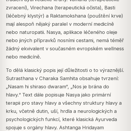
zvracení), Virechana (terapeutická očista), Basti
(léčebný klystýr) a Raktamokshana (pouštění krve)
mají alespoň nějaký paralel v moderní medicíně
nebo naturopatii. Nasya, aplikace léčeného oleje
nebo jiných přípravků nosními cestami, nemá téměř
žádný ekvivalent v současném evropském wellness
nebo medicíně.
To dělá klasický popis její důležitosti o to výraznější.
Sutrasthana v Charaka Samhita obsahuje tvrzení:
„Nasam hi shiraso dwaram“, „Nos je brána do
hlavy.“ Text dále popisuje Nasya jako primární
terapii pro stavy hlavy a všechny struktury hlavy a
krku, včetně dutin, uší, hrdla a neurologických a
psychologických funkcí, které klasická Ayurveda
spojuje s orgány hlavy. Ashtanga Hridayam