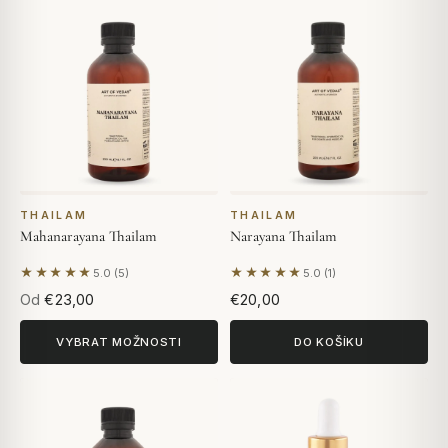
THAILAM
THAILAM
Mahanarayana Thailam
Narayana Thailam
★★★★★
★★★★★
5.0 (5)
5.0 (1)
Na základě 5 hodnocení
Na základě 1 hodnocení
Od
€23,00
€20,00
VYBRAT MOŽNOSTI
DO KOŠÍKU