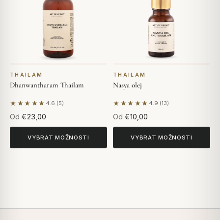
THAILAM
THAILAM
Dhanwantharam Thailam
Nasya olej
★★★★★
★★★★★
4.6 (5)
4.9 (13)
Na základě 5 hodnocení
Na základě 13 hodnocení
Od
€23,00
Od
€10,00
VYBRAT MOŽNOSTI
VYBRAT MOŽNOSTI