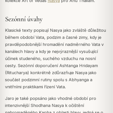
kolekce Art of Vedas
Nasya
pro Anu Thailam.
Sezónní úvahy
Klasické texty popisují Nasya jako zvláště důležitou
během období Vata, podzim a časné zimy, kdy je
pravděpodobnější hromadění nadměrného Vata v
kanálech hlavy a kdy je nejvýraznější vysušující
účinek studeného, suchého vzduchu na nosní
cesty. Sezónní doporučení Ashtanga Hridayam
(Ritucharya) konkrétně zdůrazňuje Nasya jako
součást podzimní rutiny spolu s Abhyanga a
vnitřními praktikami řízení Vata.
Jaro je také popsáno jako vhodné období pro
intenzivnější Shodhana Nasya k očištění
nahromaděného Kapha z oblasti hlavy, jedná se o