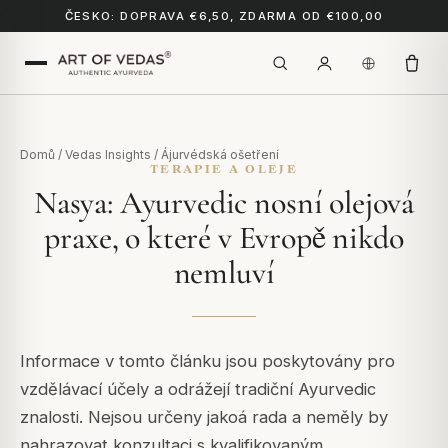
ČESKO: DOPRAVA €6,50, ZDARMA OD €100,00
Domů
/
Vedas Insights
/
Ájurvédská ošetření
TERAPIE A OLEJE
Nasya: Ayurvedic nosní olejová
praxe, o které v Evropě nikdo
nemluví
Informace v tomto článku jsou poskytovány pro
vzdělávací účely a odrážejí tradiční Ayurvedic
znalosti. Nejsou určeny jakoá rada a neměly by
nahrazovat konzultaci s kvalifikovaným