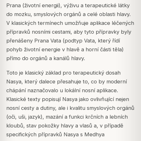
Prana (životní energii), výživu a terapeutické látky
do mozku, smyslových orgánů a celé oblasti hlavy.
V klasických termínech umožňuje aplikace léčených
přípravků nosními cestami, aby tyto přípravky byly
přenášeny Prana Vata (podtyp Vata, který řídí
pohyb životní energie v hlavě a horní části těla)
přímo do orgánů a kanálů hlavy.
Toto je klasický základ pro terapeutický dosah
Nasya, který dalece přesahuje to, co by moderní
chápání naznačovalo u lokální nosní aplikace.
Klasické texty popisují Nasya jako ovlivňující nejen
nosní cesty a dutiny, ale i kvalitu smyslových orgánů
(oči, uši, jazyk), mazání a funkci krčních a lebních
kloubů, stav pokožky hlavy a vlasů a, v případě
specifických přípravků Nasya s Medhya