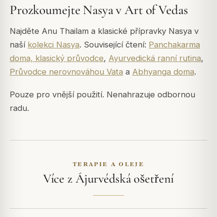
Prozkoumejte Nasya v Art of Vedas
Najděte Anu Thailam a klasické přípravky Nasya v
naší
kolekci Nasya
. Související čtení:
Panchakarma
doma, klasický průvodce
,
Ayurvedická ranní rutina
,
Průvodce nerovnováhou Vata
a
Abhyanga doma
.
Pouze pro vnější použití. Nenahrazuje odbornou
radu.
TERAPIE A OLEJE
Více z Ájurvédská ošetření