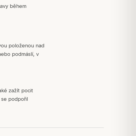
hlavy během
avou položenou nad
 nebo podmáslí, v
ké zažít pocit
 se podpořil