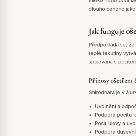
mléko nebo podmáslí
dlouho ceněno jako 
Jak funguje oš
Předpokládá se, že 
teplé tekutiny vytvá
spojována s pocite
Přínosy ošetření 
Shirodhara je v áju
Uvolnění a odpo
Podpora pocitu k
Pocit úlevy a uvo
Podpora duševní 