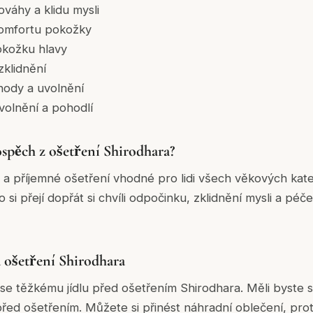
ováhy a klidu mysli
komfortu pokožky
okožku hlavy
zklidnění
hody a uvolnění
volnění a pohodlí
spěch z ošetření Shirodhara?
 a příjemné ošetření vhodné pro lidi všech věkových kateg
 si přejí dopřát si chvíli odpočinku, zklidnění mysli a péč
a ošetření Shirodhara
 se těžkému jídlu před ošetřením Shirodhara. Měli byste 
před ošetřením. Můžete si přinést náhradní oblečení, pr