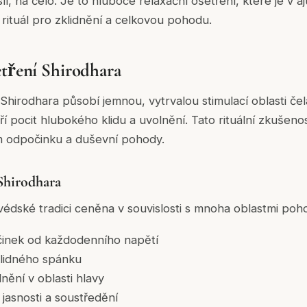
, na čelo. Je to hluboce relaxační ošetření, které je v áj
rituál pro zklidnění a celkovou pohodu.
etření Shirodhara
Shirodhara působí jemnou, vytrvalou stimulací oblasti čel
ří pocit hlubokého klidu a uvolnění. Tato rituální zkušenos
m odpočinku a duševní pohody.
Shirodhara
rvédské tradici ceněna v souvislosti s mnoha oblastmi poho
činek od každodenního napětí
lidného spánku
lnění v oblasti hlavy
jasnosti a soustředění