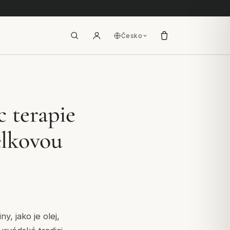
Česko
 terapie
celkovou
y, jako je olej,