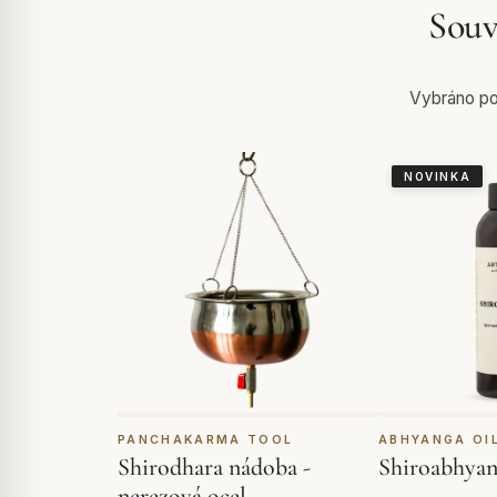
Souv
Vybráno pod
NOVINKA
PANCHAKARMA TOOL
ABHYANGA OI
Shirodhara nádoba -
Shiroabhyan
nerezová ocel