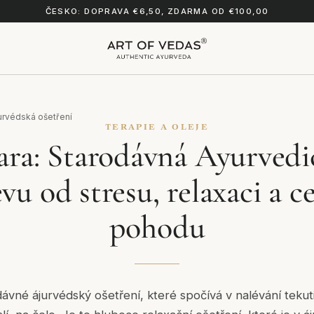
ČESKO: DOPRAVA €6,50, ZDARMA OD €100,00
urvédská ošetření
TERAPIE A OLEJE
ara: Starodávná Ayurvedic
vu od stresu, relaxaci a 
pohodu
ávné ájurvédský ošetření, které spočívá v nalévání tekutin