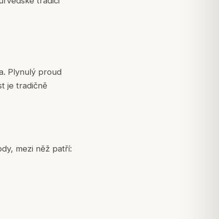
urvédské tradici
a. Plynulý proud
t je tradičně
dy, mezi něž patří: