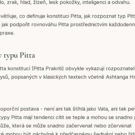
, zrak, hlad, žízeň, lesk pokožky, inteligenci a odvahu.
tluje, co definuje konstituci Pitta, jak rozpoznat typ Pit
 jak podpořit rovnováhu Pitta prostřednictvím každodenn
praxe.
y typu Pitta
tta konstitucí (Pitta Prakriti) obvykle vykazují rozpoznat
rysů, popsaných v klasických textech včetně Ashtanga H
oporční postava - není ani tak štíhlá jako Vata, ani tak p
ypy Pitta mají tendenci cítit se teple a mohou se snadno 
ní kůže, která se může snadno začervenat nebo zčervenat
ré mohou být náchylné k předčasnému šedivění nebo říd