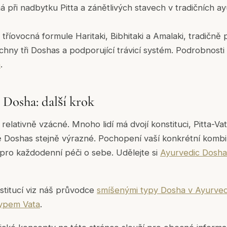
 při nadbytku Pitta a zánětlivých stavech v tradičních a
á tříovocná formule Haritaki, Bibhitaki a Amalaki, tradičně
chny tři Doshas a podporující trávicí systém. Podrobnost
a
.
 Dosha: další krok
u relativně vzácné. Mnoho lidí má dvojí konstituci, Pitta-Va
ě Doshas stejně výrazné. Pochopení vaší konkrétní komb
pro každodenní péči o sebe. Udělejte si
Ayurvedic Dosha
nstitucí viz náš průvodce
smíšenými typy Dosha v Ayurve
ypem Vata
.