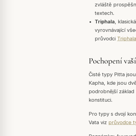
zvláště prospěšná
textech.
Triphala
, klasick
vyrovnávající vše
průvodci
Triphal
Pochopení vaší
Čisté typy Pitta jso
Kapha, kde jsou dv
podrobnější základ 
konstituci.
Pro typy s dvojí ko
Vata viz
průvodce t