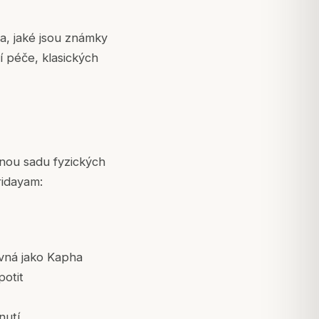
ta, jaké jsou známky
í péče, klasických
elnou sadu fyzických
ridayam:
evná jako Kapha
potit
nutí