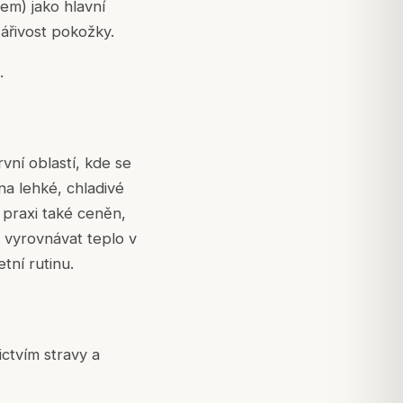
em) jako hlavní
ářivost pokožky.
.
rvní oblastí, kde se
na lehké, chladivé
 praxi také ceněn,
 vyrovnávat teplo v
tní rutinu.
ctvím stravy a