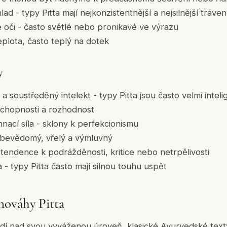
hlad - typy Pitta mají nejkonzistentnější a nejsilnější trávení
 oči - často světlé nebo pronikavé ve výrazu
eplota, často teplý na dotek
y
ý a soustředěný intelekt - typy Pitta jsou často velmi intel
schopnosti a rozhodnost
hnací síla - sklony k perfekcionismu
ebevědomý, vřelý a výmluvný
tendence k podrážděnosti, kritice nebo netrpělivosti
- typy Pitta často mají silnou touhu uspět
ováhy Pitta
dí nad svou vyváženou úroveň, klasické Ayurvedské texty