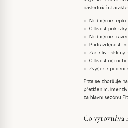
následující charakte
Nadměrné teplo - 
Citlivost pokožky
Nadměrné trávení 
Podrážděnost, ne
Zánětlivé sklony 
Citlivost očí neb
Zvýšené pocení 
Pitta se zhoršuje n
přetížením, intenzi
za hlavní sezónu Pit
Co vyrovnává Pi