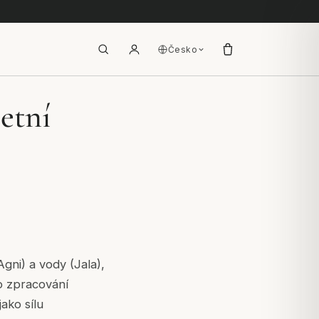
Česko
etní
gni) a vody (Jala),
po zpracování
ako sílu