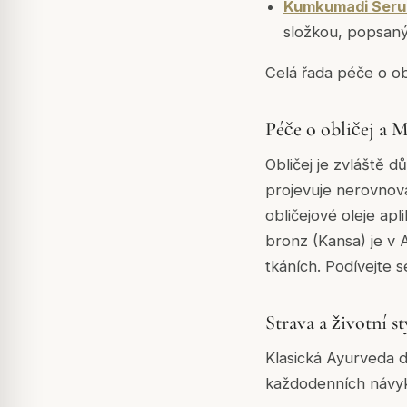
Kumkumadi Ser
složkou, popsaný 
Celá řada péče o obl
Péče o obličej a 
Obličej je zvláště d
projevuje nerovnová
obličejové oleje ap
bronz (Kansa) je v 
tkáních. Podívejte 
Strava a životní st
Klasická Ayurveda d
každodenních návy