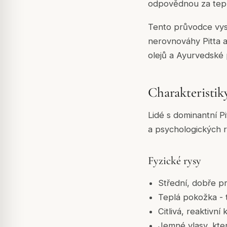
odpovědnou za teplo
Tento průvodce vysvě
nerovnováhy Pitta a
olejů a Ayurvedské 
Charakteristik
Lidé s dominantní Pi
a psychologických 
Fyzické rysy
Střední, dobře pr
Teplá pokožka - t
Citlivá, reaktiv
Jemné vlasy, kte