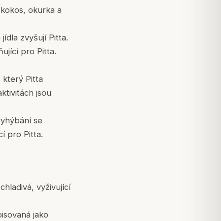
 kokos, okurka a
ídla zvyšují Pitta.
jící pro Pitta.
který Pitta
ktivitách jsou
 vyhýbání se
 pro Pitta.
hladivá, vyživující
pisovaná jako