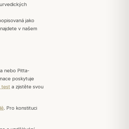
yurvedických
 popisovaná jako
i najdete v našem
ta nebo Pitta-
inace poskytuje
 test
a zjistěte svou
dě
. Pro konstituci