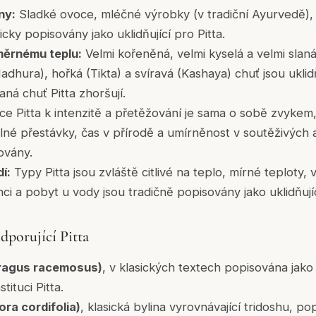
ny:
Sladké ovoce, mléčné výrobky (v tradiční Ayurvedě),
icky popisovány jako uklidňující pro Pitta.
ěrnému teplu:
Velmi kořeněná, velmi kyselá a velmi slaná j
dhura), hořká (Tikta) a svíravá (Kashaya) chuť jsou uklidňu
laná chuť Pitta zhoršují.
 Pitta k intenzitě a přetěžování je sama o sobě zvykem, 
lné přestávky, čas v přírodě a umírněnost v soutěživých a
ovány.
í:
Typy Pitta jsou zvláště citlivé na teplo, mírné teploty,
 a pobyt u vody jsou tradičně popisovány jako uklidňující
dporující Pitta
ragus racemosus)
, v klasických textech popisována jako c
tituci Pitta.
ra cordifolia)
, klasická bylina vyrovnávající tridoshu, po