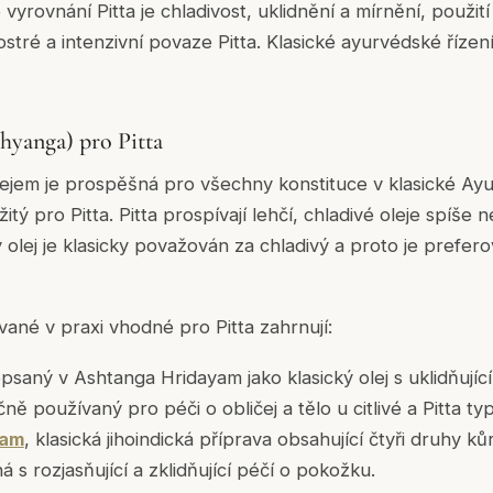
 vyrovnání Pitta je chladivost, uklidnění a mírnění, použití
tré a intenzivní povaze Pitta. Klasické ayurvédské řízení 
hyanga) pro Pitta
ejem je prospěšná pro všechny konstituce v klasické Ay
žitý pro Pitta. Pitta prospívají lehčí, chladivé oleje spíše 
 olej je klasicky považován za chladivý a proto je prefero
vané v praxi vhodné pro Pitta zahrnují:
opsaný v Ashtanga Hridayam jako klasický olej s uklidňující
čně používaný pro péči o obličej a tělo u citlivé a Pitta t
ram
, klasická jihoindická příprava obsahující čtyři druhy ků
á s rozjasňující a zklidňující péčí o pokožku.