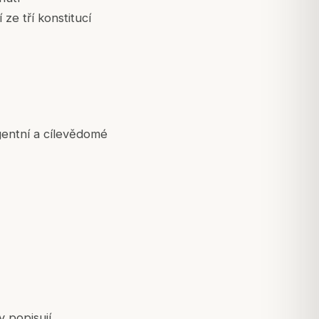
 ze tří konstitucí
igentní a cílevědomé
 popisují