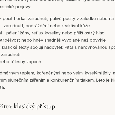
ristické projevy:
pocit horka, zarudnutí, pálivé pocity v žaludku nebo na 
 - zarudnutí, podráždění nebo reaktivní kůže
- pálení žáhy, reflux kyseliny nebo příliš ostrý hlad
trpělivost nebo hněv snadněji vyvolané než obvykle
- klasické texty spojují nadbytek Pitta s nerovnováhou s
o zarudnutí
nebo tělesný zápach
adměrným teplem, kořeněnými nebo velmi kyselými jídly, 
vním slunečním zářením a konkurenčním tlakem. Léto je k
ta.
tta: klasický přístup