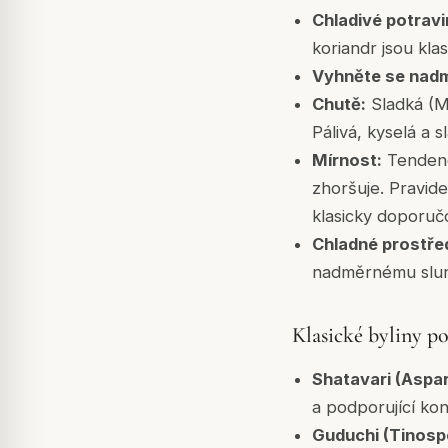
Chladivé potravi
koriandr jsou klas
Vyhněte se nadm
Chutě:
Sladká (Ma
Pálivá, kyselá a s
Mírnost:
Tendence
zhoršuje. Pravide
klasicky doporuč
Chladné prostřed
nadměrnému slunci
Klasické byliny po
Shatavari (Aspa
a podporující kons
Guduchi (Tinospo