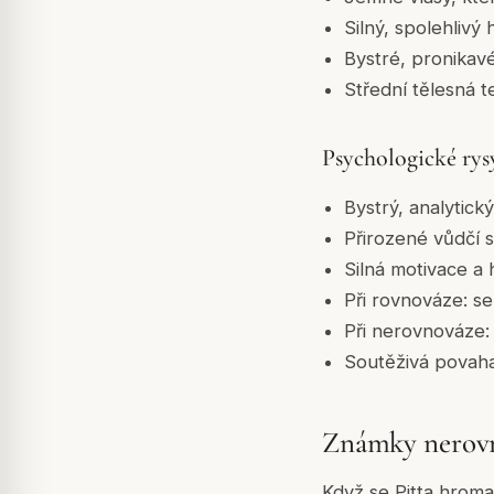
Silný, spolehlivý 
Bystré, pronikavé
Střední tělesná t
Psychologické rys
Bystrý, analytick
Přirozené vůdčí 
Silná motivace a 
Při rovnováze: s
Při nerovnováze: 
Soutěživá povaha 
Známky nerovn
Když se Pitta hroma