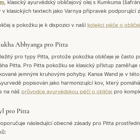
um
, klasický ayurvédský obličejový olej s Kumkuma (šafrán
v klasických textech jako Varnya přípravek podporující z
ičej a pokožku je k dispozici v naší
kolekci péče o obličej
Mukha Abhyanga pro Pitta
ůležitý pro typy Pitta, protože pokožka obličeje je často p
ha Pitta. Pro Pitta pokožku se klasický přístup zaměřuje 
likované jemnými kruhovými pohyby. Kansa Wand je v této
Ayurvedě popisován jako harmonizující kov, který pomáhá
se na náš
průvodce ayurvédskou péčí o obličej
pro komple
yl pro Pitta
oporučuje následující obecné zásady pro Pitta prostředni
ků: