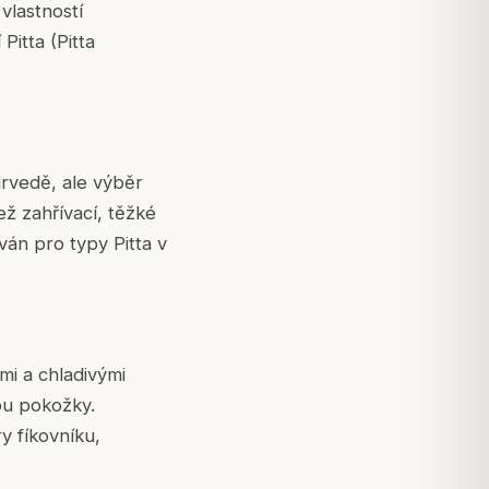
 vlastností
Pitta (Pitta
urvedě, ale výběr
než zahřívací, těžké
ván pro typy Pitta v
mi a chladivými
ypu pokožky.
ry fíkovníku,