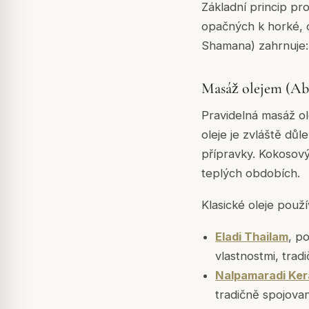
Základní princip pro
opačných k horké, os
Shamana) zahrnuje:
Masáž olejem (Ab
Pravidelná masáž ol
oleje je zvláště důle
přípravky. Kokosový
teplých obdobích.
Klasické oleje použí
Eladi Thailam
, p
vlastnostmi, tradi
Nalpamaradi Ke
tradičně spojovan