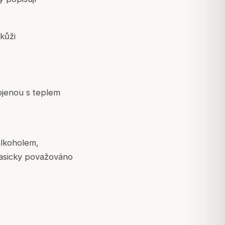
kůži
pojenou s teplem
alkoholem,
lasicky považováno