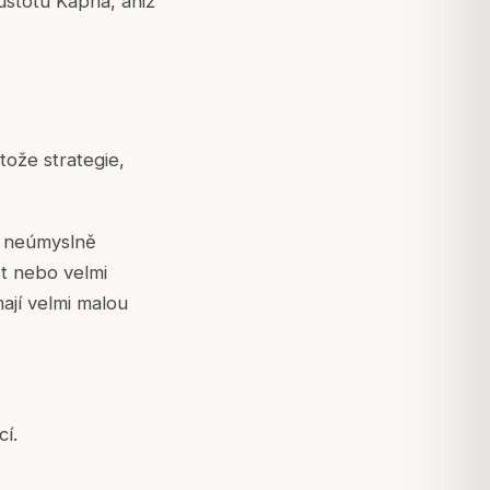
hustotu Kapha, aniž
tože strategie,
t neúmyslně
t nebo velmi
ají velmi malou
cí.