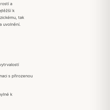
rostí a
jtěžší k
yzickému, tak
a uvolnění.
ytrvalostí
naci s přirozenou
hylné k