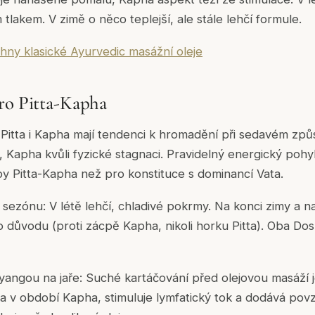
tlakem. V zimě o něco teplejší, ale stále lehčí formule.
hny klasické Ayurvedic masážní oleje
ro Pitta-Kapha
Pitta i Kapha mají tendenci k hromadění při sedavém způs
ku, Kapha kvůli fyzické stagnaci. Pravidelný energický po
ypy Pitta-Kapha než pro konstituce s dominancí Vata.
sezónu: V létě lehčí, chladivé pokrmy. Na konci zimy a na
ho důvodu (proti zácpě Kapha, nikoli horku Pitta). Oba Do
angou na jaře: Suché kartáčování před olejovou masáží j
a v období Kapha, stimuluje lymfatický tok a dodává pov