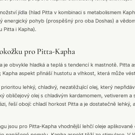
ožství jídla (hlad Pitta v kombinaci s metabolismem Kap
elný energický pohyb (prospěšný pro oba Doshas) a vědom
 Pitta i Kapha).
pokožku pro Pitta-Kapha
 je obvykle hladká a teplá s tendencí k mastnotě. Pitta a
t; Kapha aspekt přináší hustotu a vlhkost, která může vés
e prioritou lehký, chladivý, nezatěžující olej, který nepřid
ický obličejový olej s chladivým kardamomem, vetiverem 
i, řeší obojí: chladí horkost Pitta a je dostatečně lehký,
u jsou pro Pitta-Kapha vhodnější lehčí oleje aplikované 
e nanášené pomalu, Kapha aspekt těží ze stimulace. V l