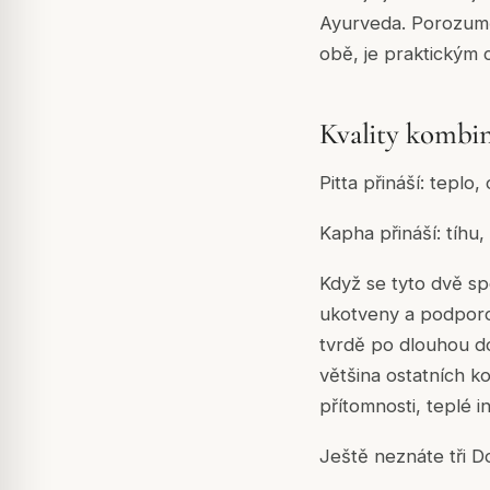
Ayurveda. Porozumění
obě, je praktickým c
Kvality kombi
Pitta přináší: teplo
Kapha přináší: tíhu, s
Když se tyto dvě spo
ukotveny a podporo
tvrdě po dlouhou dob
většina ostatních ko
přítomnosti, teplé 
Ještě neznáte tři 