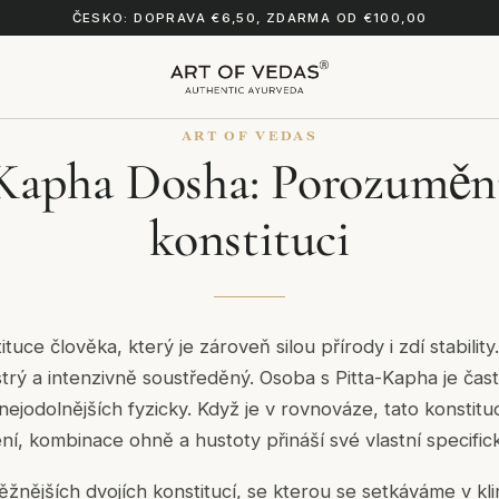
ČESKO: DOPRAVA €6,50, ZDARMA OD €100,00
ART OF VEDAS
 Kapha Dosha: Porozumění
konstituci
tuce člověka, který je zároveň silou přírody i zdí stability
strý a intenzivně soustředěný. Osoba s Pitta-Kapha je čas
 nejodolnějších fyzicky. Když je v rovnováze, tato konstit
ní, kombinace ohně a hustoty přináší své vlastní specific
ěžnějších dvojích konstitucí, se kterou se setkáváme v kli