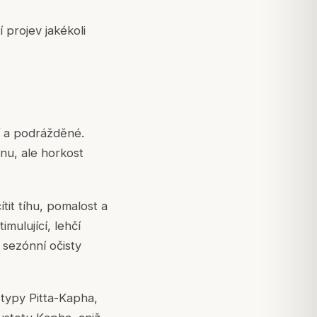
 projev jakékoli
ní a podrážděné.
anu, ale horkost
it tíhu, pomalost a
mulující, lehčí
 sezónní očisty
 typy Pitta-Kapha,