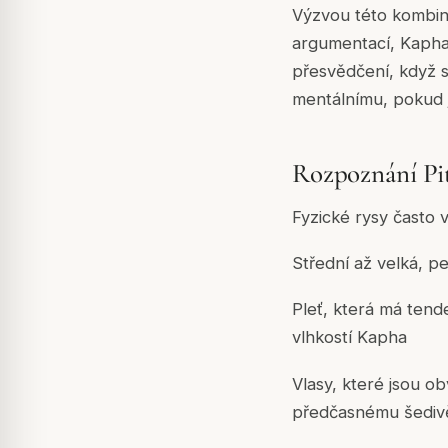
Výzvou této kombinac
argumentací, Kapha 
přesvědčení, když s
mentálnímu, pokud j
Rozpoznání Pit
Fyzické rysy často 
Střední až velká, p
Pleť, která má tend
vlhkostí Kapha
Vlasy, které jsou o
předčasnému šedivěn