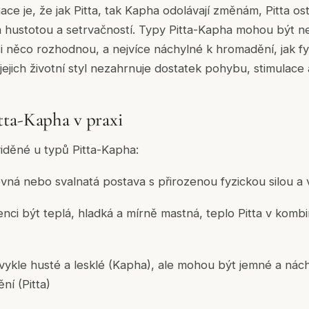
e je, že jak Pitta, tak Kapha odolávají změnám, Pitta ost
hustotou a setrvačností. Typy Pitta-Kapha mohou být ne
i něco rozhodnou, a nejvíce náchylné k hromadění, jak f
ejich životní styl nezahrnuje dostatek pohybu, stimulace 
ta-Kapha v praxi
viděné u typů Pitta-Kapha:
evná nebo svalnatá postava s přirozenou fyzickou silou a v
enci být teplá, hladká a mírně mastná, teplo Pitta v kombi
bvykle husté a lesklé (Kapha), ale mohou být jemné a nác
í (Pitta)