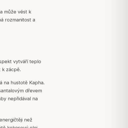
ha může vést k
á rozmanitost a
spekt vytváří teplo
t k zácpě.
ává na hustotě Kapha.
a santalovým dřevem
 aby nepřidával na
energičtěji než
étě kokosový olej