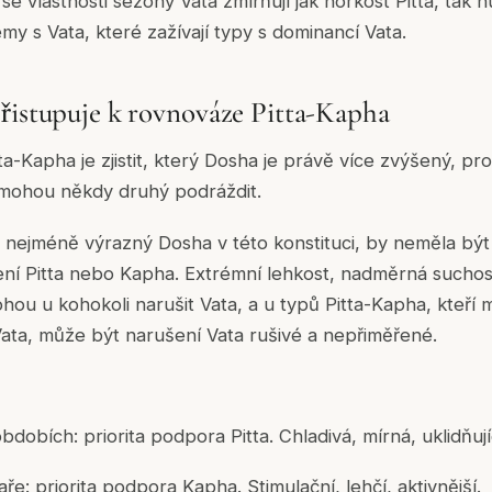
se vlastnosti sezóny Vata zmírňují jak horkost Pitta, tak 
my s Vata, které zažívají typy s dominancí Vata.
řistupuje k rovnováze Pitta-Kapha
a-Kapha je zjistit, který Dosha je právě více zvýšený, pro
, mohou někdy druhý podráždit.
, nejméně výrazný Dosha v této konstituci, by neměla bý
ení Pitta nebo Kapha. Extrémní lehkost, nadměrná suchos
hou u kohokoli narušit Vata, a u typů Pitta-Kapha, kteří m
ata, může být narušení Vata rušivé a nepřiměřené.
bdobích: priorita podpora Pitta. Chladivá, mírná, uklidňují
aře: priorita podpora Kapha. Stimulační, lehčí, aktivnější.