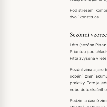
Pod stresem: kombina
dvojí konstituce
Sezónní vzorec
Léto (sezóna Pitta):
Prioritou jsou chlad
Pitta zvýšená v létě j
Pozdní zima a jaro 
ucpání, zimní akumul
praktiky. Toto je j
nebo detoxikačního
Podzim a časné zimn