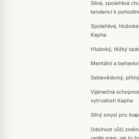
Silná, spolehlivá c
tendencí k pohodln
Spolehlivá, hlubok
Kapha
Hluboký, těžký spán
Mentální a behavior
Sebevědomý, přímý 
Výjimečná schopnost
vytrvalostí Kapha
Silný smysl pro loaj
Odolnost vůči změná
raději mám, jak to b