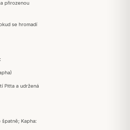
 a přirozenou
pokud se hromadí
:
apha)
í Pitta a udržená
je špatně; Kapha: