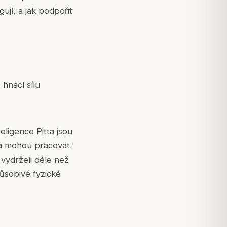
ují, a jak podpořit
 hnací sílu
eligence Pitta jsou
ha mohou pracovat
 vydrželi déle než
působivé fyzické