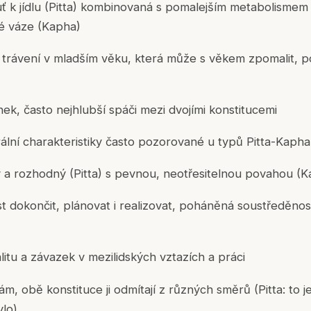
huť k jídlu (Pitta) kombinovaná s pomalejším metabolismem
é váze (Kapha)
á trávení v mladším věku, která může s věkem zpomalit, 
ek, často nejhlubší spáči mezi dvojími konstitucemi
ální charakteristiky často pozorované u typů Pitta-Kapha
a rozhodný (Pitta) s pevnou, neotřesitelnou povahou (K
 dokončit, plánovat i realizovat, poháněná soustředěnost
alitu a závazek v mezilidských vztazích a práci
m, obě konstituce ji odmítají z různých směrů (Pitta: to 
ylo)