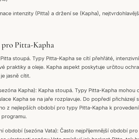
ce intenzity (Pitta) a držení se (Kapha), nejtvrdohlavější
 pro Pitta-Kapha
 Pitta stoupá. Typy Pitta-Kapha se cítí přehřáté, intenziv
ivé praktiky a oleje. Kapha aspekt poskytuje určitou ochr
e jasně cítit.
(sezóna Kapha): Kapha stoupá. Typy Pitta-Kapha mohou cít
ace Kapha se na jaře rozplavuje. Do popředí přicházejí sti
edno z nejlepších období pro typy Pitta-Kapha k provedení
 programu.
í období (sezóna Vata): Často nejpříjemnější období pro