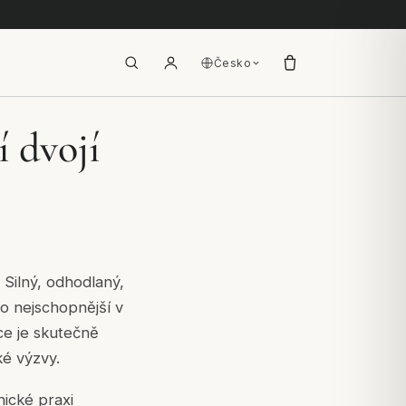
Česko
 dvojí
. Silný, odhodlaný,
to nejschopnější v
uce je skutečně
ké výzvy.
nické praxi