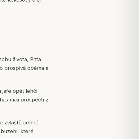
obu života, Pitta
hyb prospívá oběma a
 jaře opět lehčí
shas mají prospěch z
e zvláště cenné
zbuzení, které