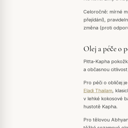
Celoročně: mírné mn
přejídání), pravid
změna (proti odporu
Olej a péče o 
Pitta-Kapha pokožka
a občasnou citlivos
Pro péči o obličej j
Eladi Thailam
, klas
v lehké kokosové báz
hustotě Kapha.
Pro tělovou Abhyang
těžké sezamové olej