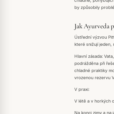
chladné, pohybující 
by způsobily problé
Jak Ayurveda p
Ústřední výzvou Pitt
které snižují jeden
Hlavní zásada: Vata
podrážděna při řeš
chladné praktiky mo
vrozenou rezervu V
V praxi:
V létě a v horkých o
Na konci zimy a na j