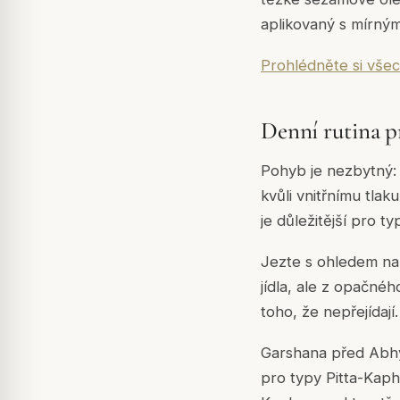
aplikovaný s mírným 
Prohlédněte si všec
Denní rutina p
Pohyb je nezbytný: 
kvůli vnitřnímu tla
je důležitější pro t
Jezte s ohledem na 
jídla, ale z opačné
toho, že nepřejídají.
Garshana před Abhy
pro typy Pitta-Kaph