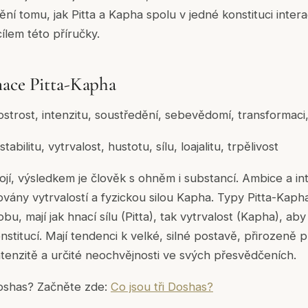
 tomu, jak Pitta a Kapha spolu v jedné konstituci interag
ílem této příručky.
nace Pitta-Kapha
, ostrost, intenzitu, soustředění, sebevědomí, transformaci,
tabilitu, vytrvalost, hustotu, sílu, loajalitu, trpělivost
jí, výsledkem je člověk s ohněm i substancí. Ambice a int
vány vytrvalostí a fyzickou silou Kapha. Typy Pitta-Kap
u, mají jak hnací sílu (Pitta), tak vytrvalost (Kapha), aby
nstitucí. Mají tendenci k velké, silné postavě, přirozeně 
intenzitě a určité neochvějnosti ve svých přesvědčeních.
Doshas? Začněte zde:
Co jsou tři Doshas?