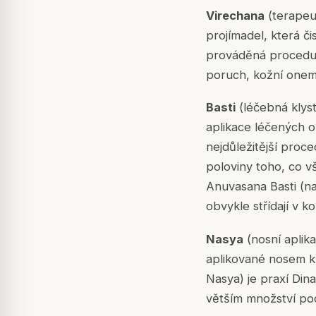
Virechana
(terapeu
projímadel, která či
prováděná procedura
poruch, kožní onemo
Basti
(léčebná klys
aplikace léčených o
nejdůležitější proc
poloviny toho, co 
Anuvasana Basti
(na
obvykle střídají v k
Nasya
(nosní aplika
aplikované nosem k 
Nasya) je praxí Din
větším množství po