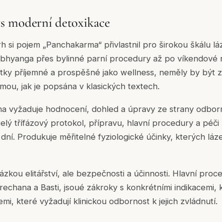
s moderní detoxikace
h si pojem „Panchakarma“ přivlastnil pro širokou škálu lá
bhyanga přes bylinné parní procedury až po víkendové r
itky příjemné a prospěšné jako wellness, neměly by být
mou, jak je popsána v klasických textech.
ma vyžaduje hodnocení, dohled a úpravy ze strany odbo
elý třífázový protokol, přípravu, hlavní procedury a péč
 dní. Produkuje měřitelné fyziologické účinky, kterých l
tázkou elitářství, ale bezpečnosti a účinnosti. Hlavní pr
echana a Basti, jsoué zákroky s konkrétními indikacemi, 
i, které vyžadují klinickou odbornost k jejich zvládnutí.