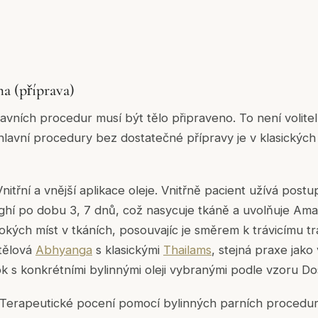
ma (příprava)
vních procedur musí být tělo připraveno. To není volitelné
lavní procedury bez dostatečné přípravy je v klasickýc
nitřní a vnější aplikace oleje. Vnitřně pacient užívá post
ghí po dobu 3, 7 dnů, což nasycuje tkáně a uvolňuje Am
bokých míst v tkáních, posouvajíc je směrem k trávicímu t
tělová
Abhyanga
s klasickými
Thailams
, stejná praxe jako
ok s konkrétními bylinnými oleji vybranými podle vzoru Do
 Terapeutické pocení pomocí bylinných parních procedur,