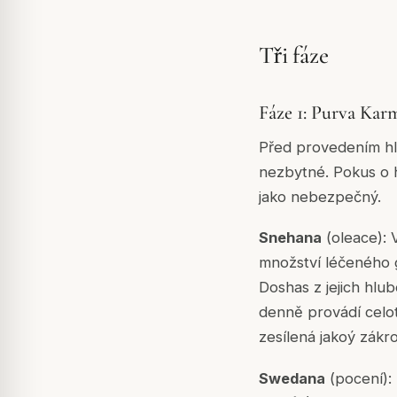
Tři fáze
Fáze 1: Purva Kar
Před provedením hla
nezbytné. Pokus o h
jako nebezpečný.
Snehana
(oleace): V
množství léčeného 
Doshas z jejich hlu
denně provádí celo
zesílená jakoý zákr
Swedana
(pocení):