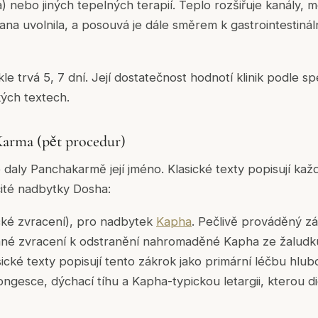
 nebo jiných tepelných terapií. Teplo rozšiřuje kanály, m
na uvolnila, a posouvá je dále směrem k gastrointestinál
e trvá 5, 7 dní. Její dostatečnost hodnotí klinik podle s
ých textech.
Karma (pět procedur)
 daly Panchakarmě její jméno. Klasické texty popisují každ
ité nadbytky Dosha:
cké zvracení), pro nadbytek
Kapha
. Pečlivě prováděný zá
ané zvracení k odstranění nahromaděné Kapha ze žaludk
sické texty popisují tento zákrok jako primární léčbu hl
ngesce, dýchací tíhu a Kapha-typickou letargii, kterou di