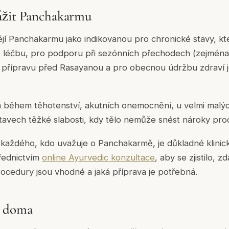
ážit Panchakarmu
ějí Panchakarmu jako indikovanou pro chronické stavy, k
) léčbu, pro podporu při sezónních přechodech (zejména 
 přípravu před Rasayanou a pro obecnou údržbu zdraví
 během těhotenství, akutních onemocnění, u velmi malých
stavech těžké slabosti, kdy tělo nemůže snést nároky pro
každého, kdo uvažuje o Panchakarmě, je důkladné klinick
řednictvím
online Ayurvedic konzultace
, aby se zjistilo, 
rocedury jsou vhodné a jaká příprava je potřebná.
y doma