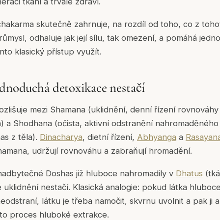
raci tkání a trvalé zdraví.
akarma skutečně zahrnuje, na rozdíl od toho, co z tohot
ůmysl, odhaluje jak její sílu, tak omezení, a pomáhá jed
nto klasický přístup využít.
ednoduchá detoxikace nestačí
ozlišuje mezi
Shamana
(uklidnění, denní řízení rovnováh
n) a
Shodhana
(očista, aktivní odstranění nahromaděnéh
s z těla).
Dinacharya
, dietní řízení,
Abhyanga
a
Rasayan
hamana, udržují rovnováhu a zabraňují hromadění.
nadbytečné Doshas již hluboce nahromadily v
Dhatus
(tká
 uklidnění nestačí. Klasická analogie: pokud látka hluboc
eodstraní, látku je třeba namočit, skvrnu uvolnit a pak ji 
to proces hluboké extrakce.