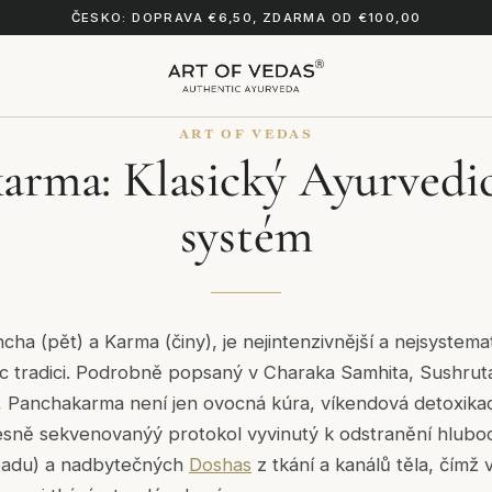
ČESKO: DOPRAVA €6,50, ZDARMA OD €100,00
ART OF VEDAS
arma: Klasický Ayurvedic
systém
ncha
(pět) a
Karma
(činy), je nejintenzivnější a nejsystemat
ic tradici. Podrobně popsaný v
Charaka Samhita
,
Sushrut
, Panchakarma není jen ovocná kúra, víkendová detoxika
řesně sekvenovanýý protokol vyvinutý k odstranění hlu
padu) a nadbytečných
Doshas
z tkání a kanálů těla, čímž