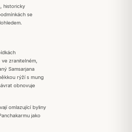
 historicky
 podmínkách se
dohledem.
bídkách
 ve zranitelném,
vaný
Samsarjana
měkkou rýží s mung
návrat obnovuje
ají omlazující byliny
í Panchakarmu jako