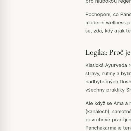
pro hlubokou regene
Pochopení, co Panch
moderní wellness pr
se, zda, kdy a jak te
Logika: Proč j
Klasická Ayurveda r
stravy, rutiny a byli
nadbytečných Dosha
všechny praktiky S
Ale když se Ama a 
(kanálech), samotné
povrchové praní ji n
Panchakarma je ten