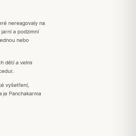
teré nereagovaly na
jarní a podzimní
 jednou nebo
 dětí a velmi
cedur.
é vyšetření,
zda je Panchakarma