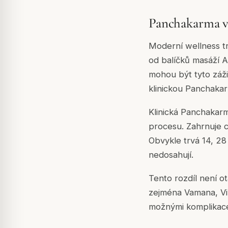
Panchakarma v
Moderní wellness tr
od balíčků masáží A
mohou být tyto záž
klinickou Panchakar
Klinická Panchakar
procesu. Zahrnuje c
Obvykle trvá 14, 28
nedosahují.
Tento rozdíl není o
zejména Vamana, Vir
možnými komplikacem