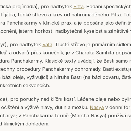
tická projímadla), pro nadbytek
Pitta
. Podání specifickýc
stí játra, tenké střevo a krev od nahromaděného Pitta. Toto
 Panchakarmy v klinické praxi a je popsána jako definitiv
cnění, jaterní horkost, nadbytečná kyselost a zánětlivé 
týr), pro nadbytek
Vata
. Tlusté střevo je primárním sídlem
lejů a odvarů přes konečník, je v
Charaka Samhita
popsán
edura Panchakarmy. Klasické texty uvádějí, že Basti sam
všechny procedury Panchakarmy dohromady. Basti existuj
 bázi oleje, vyživující) a
Niruha Basti
(na bázi odvaru, čisti
onkrétních sekvencích.
ce), pro poruchy nad klíční kostí. Léčené oleje nebo byl
očištění a výživě hlavy, dutin a mozku.
Nasya
v denní for
acharya; v Panchakarma formě (Marsha Nasya) používá sil
d klinickým dohledem.