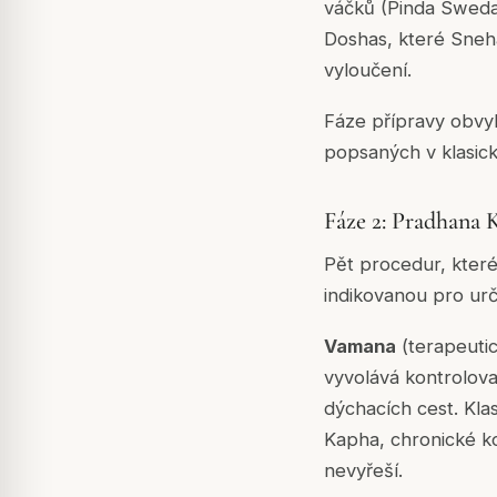
váčků (Pinda Sweda)
Doshas, které Sneha
vyloučení.
Fáze přípravy obvykl
popsaných v klasick
Fáze 2: Pradhana 
Pět procedur, které
indikovanou pro urč
Vamana
(terapeuti
vyvolává kontrolov
dýchacích cest. Kla
Kapha, chronické ko
nevyřeší.