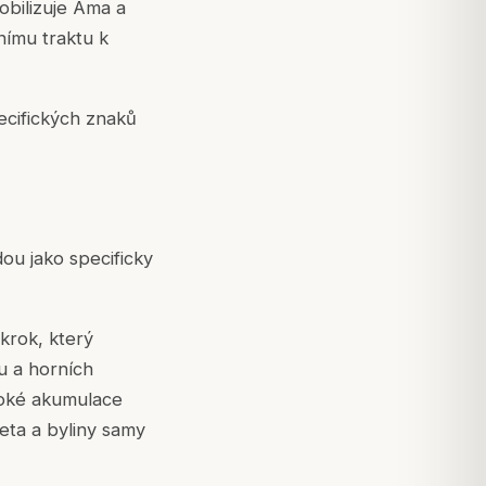
obilizuje Ama a
nímu traktu k
pecifických znaků
ou jako specificky
krok, který
u a horních
uboké akumulace
eta a byliny samy