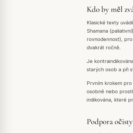
Kdo by měl zv
Klasické texty uvád
Shamana (paliativní
rovnodennost), pro
dvakrát ročně.
Je kontraindikována
starých osob a při 
Prvním krokem pro 
osobně nebo prost
indikována, které p
Podpora očist