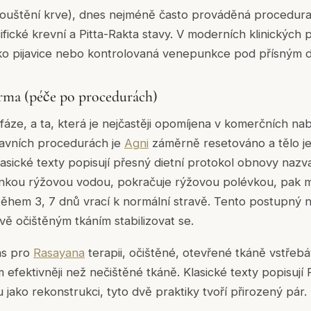
ouštění krve), dnes nejméně často prováděná procedura,
fické krevní a Pitta-Rakta stavy. V moderních klinických
ako pijavice nebo kontrolovaná venepunkce pod přísným 
arma (péče po procedurách)
 fáze, a ta, která je nejčastěji opomíjena v komerčních na
avních procedurách je
Agni
záměrně resetováno a tělo je
asické texty popisují přesný dietní protokol obnovy naz
tenkou rýžovou vodou, pokračuje rýžovou polévkou, pak 
během 3, 7 dnů vrací k normální stravě. Tento postupný 
ě očištěným tkáním stabilizovat se.
čas pro
Rasayana
terapii, očištěné, otevřené tkáně vstřebáv
efektivněji než nečištěné tkáně. Klasické texty popisuj
jako rekonstrukci, tyto dvě praktiky tvoří přirozený pár.