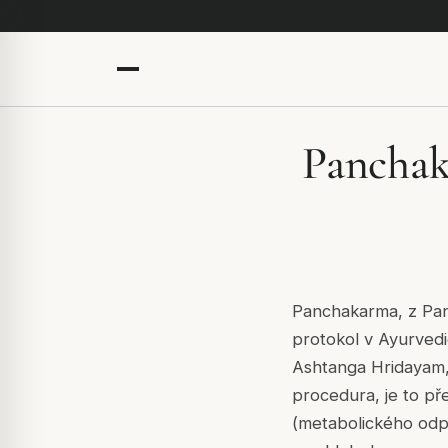
Panchak
Panchakarma, z
Pa
protokol v Ayurved
Ashtanga Hridayam
procedura, je to p
(metabolického od