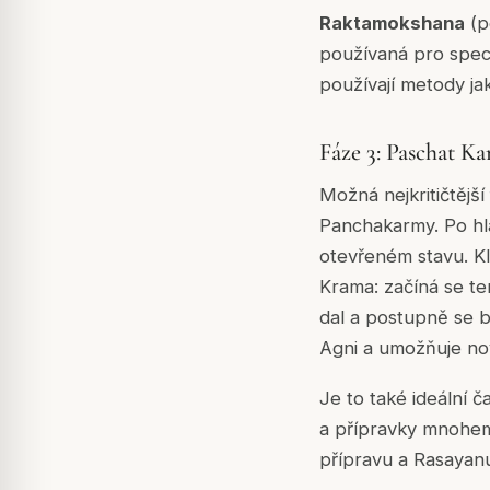
Raktamokshana
(p
používaná pro speci
používají metody j
Fáze 3: Paschat K
Možná nejkritičtější
Panchakarmy. Po hl
otevřeném stavu. Kl
Krama
: začíná se 
dal a postupně se 
Agni a umožňuje nov
Je to také ideální 
a přípravky mnohem 
přípravu a Rasayanu 