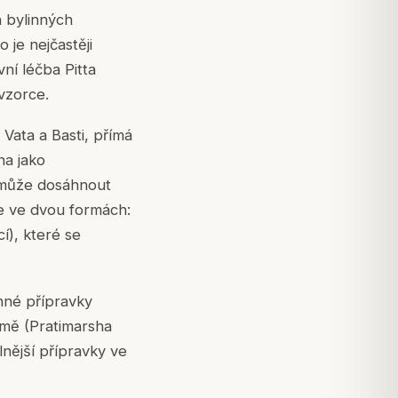
h bylinných
 je nejčastěji
ní léčba Pitta
vzorce.
 Vata a Basti, přímá
a jako
o může dosáhnout
e ve dvou formách:
cí), které se
inné přípravky
mě (Pratimarsha
nější přípravky ve