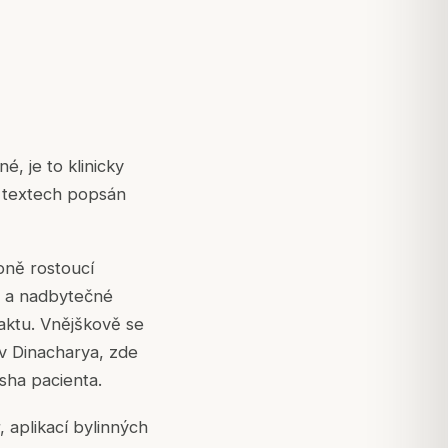
, je to klinicky
h textech popsán
upně rostoucí
a a nadbytečné
raktu. Vnějškově se
 v Dinacharya, zde
sha pacienta.
 aplikací bylinných