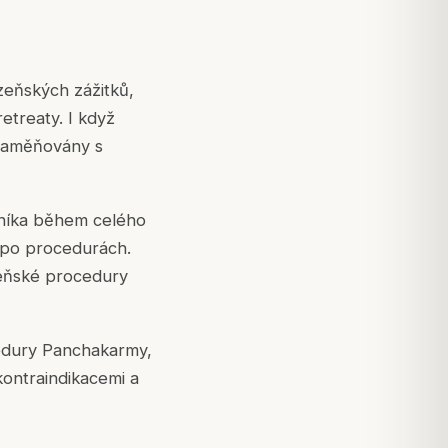
zeňských zážitků,
etreaty. I když
 zaměňovány s
rníka během celého
i po procedurách.
ázeňské procedury
ocedury Panchakarmy,
kontraindikacemi a