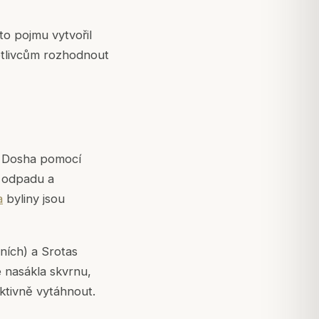
o pojmu vytvořil
notlivcům rozhodnout
y Dosha pomocí
o odpadu a
a
byliny jsou
ních) a Srotas
e nasákla skvrnu,
aktivně vytáhnout.