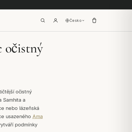
Česko
 očistný
ičtější očistný
a Samhita
a
ce nebo lázeňská
boce usazeného
Ama
 vytváří podmínky