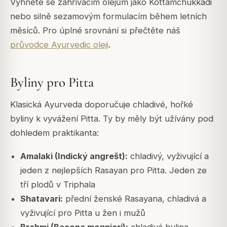
Vyhněte se zahřívacím olejům jako Kottamchukkadi
nebo silně sezamovým formulacím během letních
měsíců. Pro úplné srovnání si přečtěte náš
průvodce Ayurvedic oleji
.
Byliny pro Pitta
Klasická Ayurveda doporučuje chladivé, hořké
byliny k vyvážení Pitta. Ty by měly být užívány pod
dohledem praktikanta:
Amalaki (Indický angrešt):
chladivý, vyživující a
jeden z nejlepších Rasayan pro Pitta. Jeden ze
tří plodů v Triphala
Shatavari:
přední ženské Rasayana, chladivá a
vyživující pro Pitta u žen i mužů