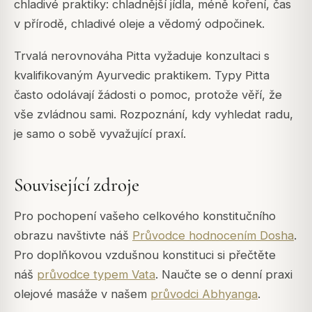
chladivé praktiky: chladnější jídla, méně koření, čas
v přírodě, chladivé oleje a vědomý odpočinek.
Trvalá nerovnováha Pitta vyžaduje konzultaci s
kvalifikovaným Ayurvedic praktikem. Typy Pitta
často odolávají žádosti o pomoc, protože věří, že
vše zvládnou sami. Rozpoznání, kdy vyhledat radu,
je samo o sobě vyvažující praxí.
Související zdroje
Pro pochopení vašeho celkového konstitučního
obrazu navštivte náš
Průvodce hodnocením Dosha
.
Pro doplňkovou vzdušnou konstituci si přečtěte
náš
průvodce typem Vata
. Naučte se o denní praxi
olejové masáže v našem
průvodci Abhyanga
.