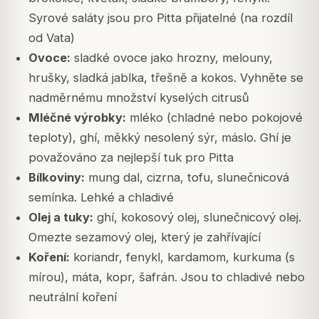
Syrové saláty jsou pro Pitta přijatelné (na rozdíl
od Vata)
Ovoce:
sladké ovoce jako hrozny, melouny,
hrušky, sladká jablka, třešně a kokos. Vyhněte se
nadměrnému množství kyselých citrusů
Mléčné výrobky:
mléko (chladné nebo pokojové
teploty), ghí, měkký nesolený sýr, máslo. Ghí je
považováno za nejlepší tuk pro Pitta
Bílkoviny:
mung dal, cizrna, tofu, slunečnicová
semínka. Lehké a chladivé
Olej a tuky:
ghí, kokosový olej, slunečnicový olej.
Omezte sezamový olej, který je zahřívající
Koření:
koriandr, fenykl, kardamom, kurkuma (s
mírou), máta, kopr, šafrán. Jsou to chladivé nebo
neutrální koření