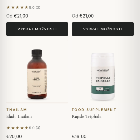
★★★★★
5.0 (3)
Na základě 3 hodnocení
Od
€21,00
Od
€21,00
VYBRAT MOŽNOSTI
VYBRAT MOŽNOSTI
THAILAM
FOOD SUPPLEMENT
Eladi Thailam
Kapsle Triphala
★★★★★
5.0 (3)
Na základě 3 hodnocení
€20,00
€16,00