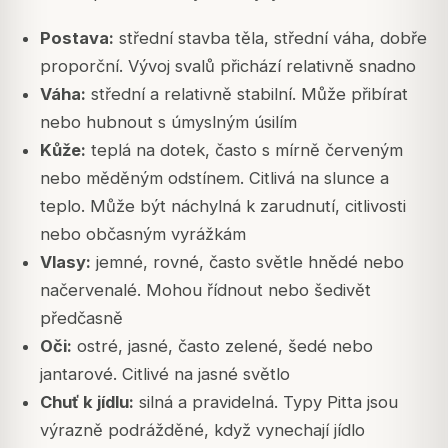
Postava:
střední stavba těla, střední váha, dobře
proporční. Vývoj svalů přichází relativně snadno
Váha:
střední a relativně stabilní. Může přibírat
nebo hubnout s úmyslným úsilím
Kůže:
teplá na dotek, často s mírně červeným
nebo měděným odstínem. Citlivá na slunce a
teplo. Může být náchylná k zarudnutí, citlivosti
nebo občasným vyrážkám
Vlasy:
jemné, rovné, často světle hnědé nebo
načervenalé. Mohou řídnout nebo šedivět
předčasně
Oči:
ostré, jasné, často zelené, šedé nebo
jantarové. Citlivé na jasné světlo
Chuť k jídlu:
silná a pravidelná. Typy Pitta jsou
výrazně podrážděné, když vynechají jídlo