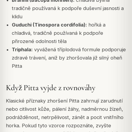
Brahmi (Bacopa monnieri):
chladivá bylina
tradičně používaná k podpoře duševní jasnosti a
klidu
Guduchi (Tinospora cordifolia):
hořká a
chladivá, tradičně používaná k podpoře
přirozené odolnosti těla
Triphala:
vyvážená tříplodová formule podporuje
zdravé trávení, aniž by zhoršovala již silný oheň
Pitta
Když Pitta vyjde z rovnováhy
Klasické příznaky zhoršení Pitta zahrnují zarudnutí
nebo citlivost kůže, pálení žáhy, nadměrnou žízeň,
podrážděnost, netrpělivost, zánět a pocit vnitřního
horka. Pokud tyto vzorce rozpoznáte, zvyšte