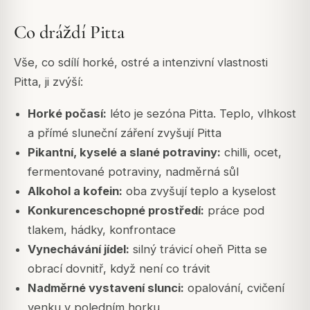
Co dráždí Pitta
Vše, co sdílí horké, ostré a intenzivní vlastnosti
Pitta, ji zvýší:
Horké počasí:
léto je sezóna Pitta. Teplo, vlhkost
a přímé sluneční záření zvyšují Pitta
Pikantní, kyselé a slané potraviny:
chilli, ocet,
fermentované potraviny, nadměrná sůl
Alkohol a kofein:
oba zvyšují teplo a kyselost
Konkurenceschopné prostředí:
práce pod
tlakem, hádky, konfrontace
Vynechávání jídel:
silný trávicí oheň Pitta se
obrací dovnitř, když není co trávit
Nadměrné vystavení slunci:
opalování, cvičení
venku v poledním horku