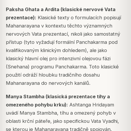
Paksha Ghata a Ardita (klasické nervové Vata
prezentace):
Klasické texty o formulacích popisují
Mahanarayana v kontextu těchto významných
nervových Vata prezentací, nikoli jako samostatný
přístup (tyto vyžadují formální Panchakarma pod
kvalifikovaným klinickým dohledem), ale jako
klasický hlavní olej pro intenzivní olejovou fázi
(Snehana) programu Panchakarma. Toto klasické
použití odráží hloubku tradičního dosahu
Mahanarayana do nervových kanálů.
Manya Stambha (klasická prezentace tíhy a
omezeného pohybu krku):
Ashtanga Hridayam
uvádí Manya Stambha, tíhu a omezený pohyb v
oblasti krční páteře, jako specifickou Vata Vyadhi,
se kterou je Mahanarayana tradičně spojován.