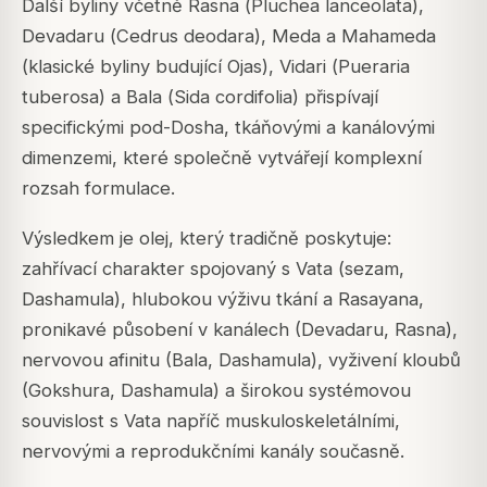
Další byliny včetně Rasna (
Pluchea lanceolata
),
Devadaru (
Cedrus deodara
), Meda a Mahameda
(klasické byliny budující Ojas), Vidari (
Pueraria
tuberosa
) a Bala (
Sida cordifolia
) přispívají
specifickými pod-Dosha, tkáňovými a kanálovými
dimenzemi, které společně vytvářejí komplexní
rozsah formulace.
Výsledkem je olej, který tradičně poskytuje:
zahřívací charakter spojovaný s Vata (sezam,
Dashamula), hlubokou výživu tkání a Rasayana,
pronikavé působení v kanálech (Devadaru, Rasna),
nervovou afinitu (Bala, Dashamula), vyživení kloubů
(Gokshura, Dashamula) a širokou systémovou
souvislost s Vata napříč muskuloskeletálními,
nervovými a reprodukčními kanály současně.