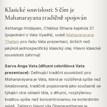
Klasické souvislosti: S čím je
Mahanarayana tradičně spojován
Ashtanga Hridayam, Chikitsa Sthana kapitola 21
(pojednání o Vata Vyadhi), uvádí
Mahanarayana
Thailam
pro řadu Vata prezentací, širších než
jakýkoli jednospecifický klasický olej. Hlavní klasické
souvislosti zahrnují:
Sarva Anga Vata (difuzní celotělová Vata
prezentace):
Definující tradiční souvislostí pro
Mahanarayana je Vata, která je rozšířená spíše než
lokalizovaná, tradičně popisovaná jako současně se
týkající více oblastí těla, s difuzní, rozptýlenou
kvalitou spíše než koncentrovanou na konkrétním
místě. Zatímco hlavní síla Dhanwantharam je