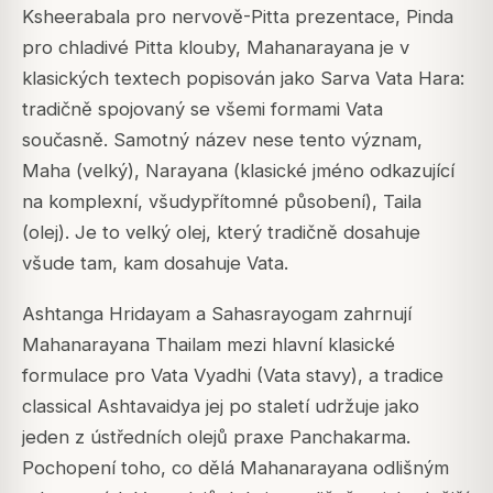
Ksheerabala pro nervově-Pitta prezentace, Pinda
pro chladivé Pitta klouby, Mahanarayana je v
klasických textech popisován jako Sarva Vata Hara:
tradičně spojovaný se všemi formami Vata
současně. Samotný název nese tento význam,
Maha
(velký),
Narayana
(klasické jméno odkazující
na komplexní, všudypřítomné působení),
Taila
(olej). Je to velký olej, který tradičně dosahuje
všude tam, kam dosahuje Vata.
Ashtanga Hridayam a Sahasrayogam zahrnují
Mahanarayana Thailam mezi hlavní klasické
formulace pro Vata Vyadhi (Vata stavy), a tradice
classical Ashtavaidya jej po staletí udržuje jako
jeden z ústředních olejů praxe Panchakarma.
Pochopení toho, co dělá Mahanarayana odlišným