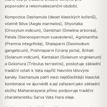
poporodní a rekonvalescenční období.
Kompozice Dashamula (deset klasických kořenů),
včetně Bilva (
Aegle marmelos
), Shyonaka
(
Oroxylum indicum
), Gambhari (
Gmelina arborea
),
Patala (
Stereospermum suaveolens
), Agnimantha
(
Premna integrifolia
), Shalaparni (
Desmodium
gangeticum
), Prishnaparni (
Uraria picta
), Brihati
(
Solanum indicum
), Kantakari (
Solanum virginianum
)
a Gokshura (
Tribulus terrestris
), poskytuje základní
tradiční vztah k Vata napříč hlavními tělovými
kanály. Dashamula patří mezi nejdůležitější klasické
kombinace ve ájurvédě a její zařazení jako základní
složky Mahanarayana přímo podporuje tradiční
charakteristiku Sarva Vata Hara oleje.