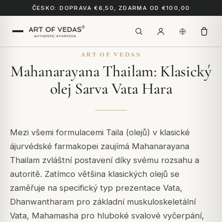
ČESKO: DOPRAVA €6,50, ZDARMA OD €100,00
ART OF VEDAS
Mahanarayana Thailam: Klasický
olej Sarva Vata Hara
Mezi všemi formulacemi Taila (olejů) v klasické
ájurvédské farmakopei zaujímá Mahanarayana
Thailam zvláštní postavení díky svému rozsahu a
autoritě. Zatímco většina klasických olejů se
zaměřuje na specifický typ prezentace Vata,
Dhanwantharam pro základní muskuloskeletální
Vata, Mahamasha pro hluboké svalové vyčerpání,