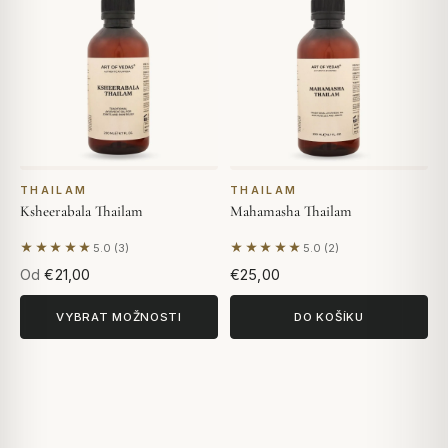
THAILAM
THAILAM
Ksheerabala Thailam
Mahamasha Thailam
★★★★★
★★★★★
5.0 (3)
5.0 (2)
Na základě 3 hodnocení
Na základě 2 hodnocení
Od
€21,00
€25,00
VYBRAT MOŽNOSTI
DO KOŠÍKU