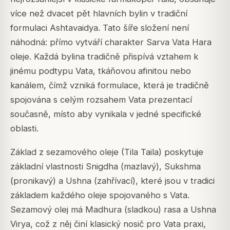
více než dvacet pět hlavních bylin v tradiční
formulaci Ashtavaidya. Tato šíře složení není
náhodná: přímo vytváří charakter Sarva Vata Hara
oleje. Každá bylina tradičně přispívá vztahem k
jinému podtypu Vata, tkáňovou afinitou nebo
kanálem, čímž vzniká formulace, která je tradičně
spojována s celým rozsahem Vata prezentací
současně, místo aby vynikala v jedné specifické
oblasti.
Základ z sezamového oleje (Tila Taila) poskytuje
základní vlastnosti Snigdha (mazlavý), Sukshma
(pronikavý) a Ushna (zahřívací), které jsou v tradici
základem každého oleje spojovaného s Vata.
Sezamový olej má Madhura (sladkou) rasa a Ushna
Virya, což z něj činí klasický nosič pro Vata praxi,