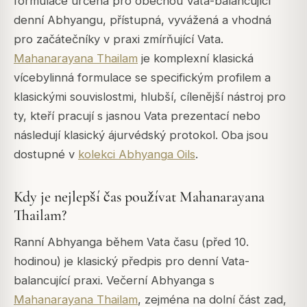
formulace určená pro obecnou Vata-balancující
denní Abhyangu, přístupná, vyvážená a vhodná
pro začátečníky v praxi zmírňující Vata.
Mahanarayana Thailam
je komplexní klasická
vícebylinná formulace se specifickým profilem a
klasickými souvislostmi, hlubší, cílenější nástroj pro
ty, kteří pracují s jasnou Vata prezentací nebo
následují klasický ájurvédský protokol. Oba jsou
dostupné v
kolekci Abhyanga Oils
.
Kdy je nejlepší čas používat Mahanarayana
Thailam?
Ranní Abhyanga během Vata času (před 10.
hodinou) je klasický předpis pro denní Vata-
balancující praxi. Večerní Abhyanga s
Mahanarayana Thailam
, zejména na dolní část zad,