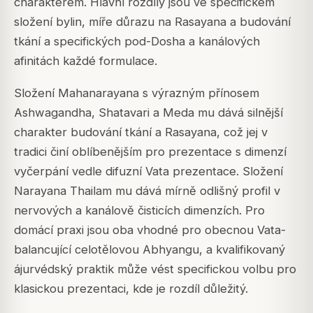
charakterem. Hlavní rozdíly jsou ve specifickém
složení bylin, míře důrazu na Rasayana a budování
tkání a specifických pod-Dosha a kanálových
afinitách každé formulace.
Složení Mahanarayana s výrazným přínosem
Ashwagandha, Shatavari a Meda mu dává silnější
charakter budování tkání a Rasayana, což jej v
tradici činí oblíbenějším pro prezentace s dimenzí
vyčerpání vedle difuzní Vata prezentace. Složení
Narayana Thailam mu dává mírně odlišný profil v
nervových a kanálově čisticích dimenzích. Pro
domácí praxi jsou oba vhodné pro obecnou Vata-
balancující celotělovou Abhyangu, a kvalifikovaný
ájurvédský praktik může vést specifickou volbu pro
klasickou prezentaci, kde je rozdíl důležitý.