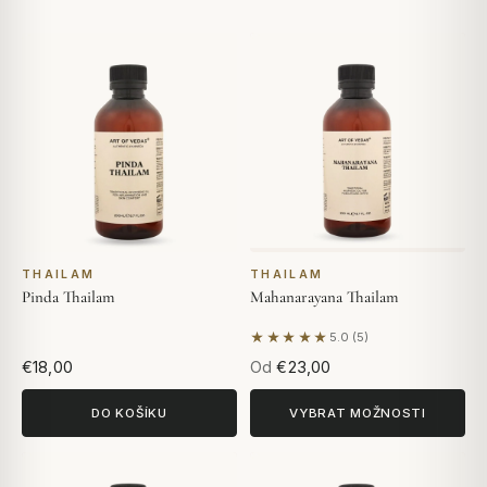
THAILAM
THAILAM
Pinda Thailam
Mahanarayana Thailam
★★★★★
5.0 (5)
Na základě 5 hodnocení
€18,00
Od
€23,00
DO KOŠÍKU
VYBRAT MOŽNOSTI