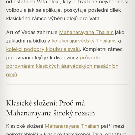
od ostatních Vata olejů, kdy je tradičně nejvhodnější
volbou a jak se aplikuje, poskytuje poslední dílek
klasického rámce výběru olejů pro Vata.
Art of Vedas zahrnuje
Mahanarayana Thailam
jako
základní nabídku v
kolekci ájurvédský Thailams
a
kolekci podpory kloubů a svalů
. Kompletní rámec
porovnání olejů je k dispozici v
průvodci
porovnáním klasických ájurvédských masážních
olejů
.
Klasické složení: Proč má
Mahanarayana široký rozsah
Klasické složení
Mahanarayana Thailam
patří mezi
nejrozsáhlejší v klasické farmakopei Taila, obsahuje