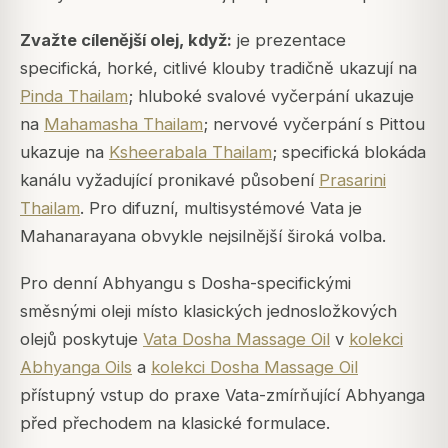
Zvažte cílenější olej, když:
je prezentace
specifická, horké, citlivé klouby tradičně ukazují na
Pinda Thailam
; hluboké svalové vyčerpání ukazuje
na
Mahamasha Thailam
; nervové vyčerpání s Pittou
ukazuje na
Ksheerabala Thailam
; specifická blokáda
kanálu vyžadující pronikavé působení
Prasarini
Thailam
. Pro difuzní, multisystémové Vata je
Mahanarayana obvykle nejsilnější široká volba.
Pro denní Abhyangu s Dosha-specifickými
směsnými oleji místo klasických jednosložkových
olejů poskytuje
Vata Dosha Massage Oil
v
kolekci
Abhyanga Oils
a
kolekci Dosha Massage Oil
přístupný vstup do praxe Vata-zmírňující Abhyanga
před přechodem na klasické formulace.