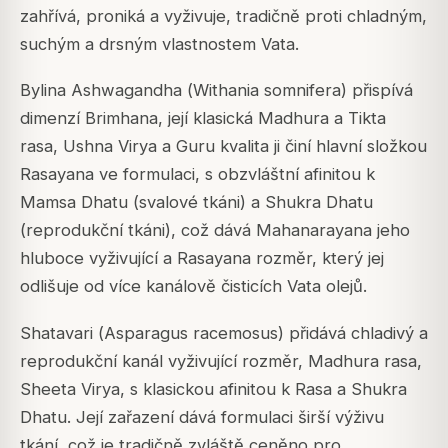
zahřívá, proniká a vyživuje, tradičně proti chladným,
suchým a drsným vlastnostem Vata.
Bylina Ashwagandha (
Withania somnifera
) přispívá
dimenzí Brimhana, její klasická Madhura a Tikta
rasa, Ushna Virya a Guru kvalita ji činí hlavní složkou
Rasayana ve formulaci, s obzvláštní afinitou k
Mamsa Dhatu (svalové tkáni) a Shukra Dhatu
(reprodukční tkáni), což dává Mahanarayana jeho
hluboce vyživující a Rasayana rozměr, který jej
odlišuje od více kanálově čisticích Vata olejů.
Shatavari (
Asparagus racemosus
) přidává chladivý a
reprodukční kanál vyživující rozměr, Madhura rasa,
Sheeta Virya, s klasickou afinitou k Rasa a Shukra
Dhatu. Její zařazení dává formulaci širší výživu
tkání, což je tradičně zvláště ceněno pro