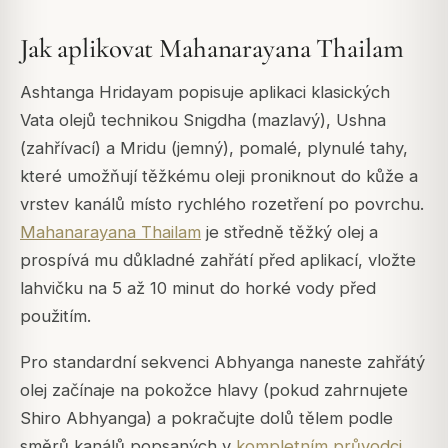
Jak aplikovat Mahanarayana Thailam
Ashtanga Hridayam popisuje aplikaci klasických
Vata olejů technikou Snigdha (mazlavý), Ushna
(zahřívací) a Mridu (jemný), pomalé, plynulé tahy,
které umožňují těžkému oleji proniknout do kůže a
vrstev kanálů místo rychlého rozetření po povrchu.
Mahanarayana Thailam
je středně těžký olej a
prospívá mu důkladné zahřátí před aplikací, vložte
lahvičku na 5 až 10 minut do horké vody před
použitím.
Pro standardní sekvenci Abhyanga naneste zahřátý
olej začínaje na pokožce hlavy (pokud zahrnujete
Shiro Abhyanga) a pokračujte dolů tělem podle
směrů kanálů popsaných v
kompletním průvodci