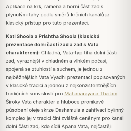
Aplikace na krk, ramena a horní část zad s
plynulými tahy podle směrů krčních kanálů je
klasický přístup pro tuto prezentaci.
Kati Shoola a Prishtha Shoola (klasická
prezentace dolní části zad a zad s Vata
charakterem):
Chladná, Vata-typ tíha dolní části
zad, výraznější v chladném a vlhkém počasí,
spojená se ztuhlostí a suchem, je jednou z
nejběžnějších Vata Vyadhi prezentací popisovaných
v klasické tradici a jednou z nejkonzistentnějších
tradičních souvislostí pro
Mahanarayana Thailam
.
Široký Vata charakter a hluboce pronikavé
působení oleje skrze Dashamula a zahřívací bylinný
komplex jej v tradici činí zvláště ceněným pro kanál
dolní části zad, kde sídlí Apana Vata, nejčastěji