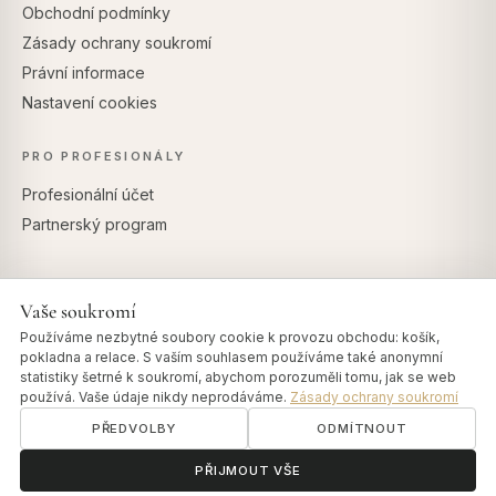
Obchodní podmínky
Zásady ochrany soukromí
Právní informace
Nastavení cookies
PRO PROFESIONÁLY
Profesionální účet
Partnerský program
Vaše soukromí
BEZPEČNÉ PLATBY
Používáme nezbytné soubory cookie k provozu obchodu: košík,
pokladna a relace. S vaším souhlasem používáme také anonymní
statistiky šetrné k soukromí, abychom porozuměli tomu, jak se web
používá. Vaše údaje nikdy neprodáváme.
Zásady ochrany soukromí
PŘEDVOLBY
ODMÍTNOUT
© 2026 Art of Vedas · Authentic Ayurveda d.o.o.
info@artofvedas.com
ॐ
Potřebujete pomoc?
PŘIJMOUT VŠE