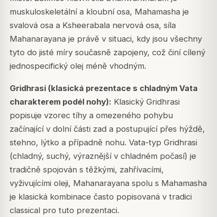
muskuloskeletální a kloubní osa, Mahamasha je
svalová osa a Ksheerabala nervová osa, síla
Mahanarayana je právě v situaci, kdy jsou všechny
tyto do jisté míry současně zapojeny, což činí cílený
jednospecifický olej méně vhodným.
Gridhrasi (klasická prezentace s chladným Vata
charakterem podél nohy):
Klasický Gridhrasi
popisuje vzorec tíhy a omezeného pohybu
začínající v dolní části zad a postupující přes hýždě,
stehno, lýtko a případně nohu. Vata-typ Gridhrasi
(chladný, suchý, výraznější v chladném počasí) je
tradičně spojován s těžkými, zahřívacími,
vyživujícími oleji, Mahanarayana spolu s Mahamasha
je klasická kombinace často popisovaná v tradici
classical pro tuto prezentaci.