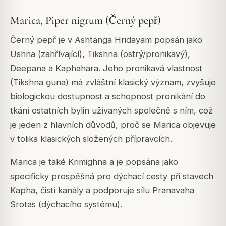
Marica, Piper nigrum (Černý pepř)
Černý pepř je v Ashtanga Hridayam popsán jako
Ushna (zahřívající), Tikshna (ostrý/pronikavý),
Deepana a Kaphahara. Jeho pronikavá vlastnost
(Tikshna guna) má zvláštní klasický význam, zvyšuje
biologickou dostupnost a schopnost pronikání do
tkání ostatních bylin užívaných společně s ním, což
je jeden z hlavních důvodů, proč se Marica objevuje
v tolika klasických složených přípravcích.
Marica je také Krimighna a je popsána jako
specificky prospěšná pro dýchací cesty při stavech
Kapha, čistí kanály a podporuje sílu Pranavaha
Srotas (dýchacího systému).