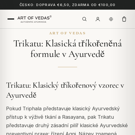
ČESKO: DOPRAVA €6,50, ZDARMA OD €100,00
ART OF VEDAS
Trikatu: Klasická tříkořeněná
formule v Ayurvedě
Trikatu: Klasický tříkořenový vzorec v
Ayurvedě
Pokud Triphala představuje klasický Ayurvedský
přístup k výživě tkání a Rasayana, pak Trikatu
představuje druhý zásadní pilíř klasické Ayurvedské
preventivní praxe: řízení Agni. Název znamená