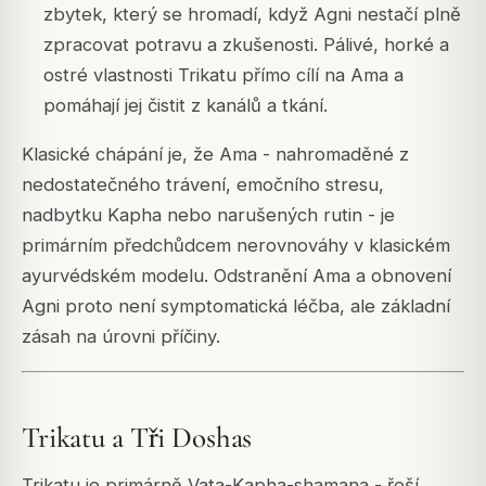
zbytek, který se hromadí, když Agni nestačí plně
zpracovat potravu a zkušenosti. Pálivé, horké a
ostré vlastnosti Trikatu přímo cílí na Ama a
pomáhají jej čistit z kanálů a tkání.
Klasické chápání je, že Ama - nahromaděné z
nedostatečného trávení, emočního stresu,
nadbytku Kapha nebo narušených rutin - je
primárním předchůdcem nerovnováhy v klasickém
ayurvédském modelu. Odstranění Ama a obnovení
Agni proto není symptomatická léčba, ale základní
zásah na úrovni příčiny.
Trikatu a Tři Doshas
Trikatu je primárně Vata-Kapha-shamana - řeší