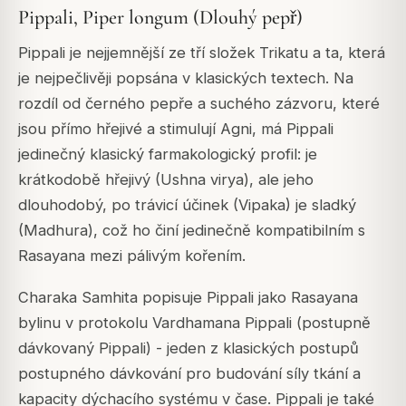
Pippali, Piper longum (Dlouhý pepř)
Pippali je nejjemnější ze tří složek Trikatu a ta, která
je nejpečlivěji popsána v klasických textech. Na
rozdíl od černého pepře a suchého zázvoru, které
jsou přímo hřejivé a stimulují Agni, má Pippali
jedinečný klasický farmakologický profil: je
krátkodobě hřejivý (Ushna virya), ale jeho
dlouhodobý, po trávicí účinek (Vipaka) je sladký
(Madhura), což ho činí jedinečně kompatibilním s
Rasayana mezi pálivým kořením.
Charaka Samhita popisuje Pippali jako Rasayana
bylinu v protokolu Vardhamana Pippali (postupně
dávkovaný Pippali) - jeden z klasických postupů
postupného dávkování pro budování síly tkání a
kapacity dýchacího systému v čase. Pippali je také