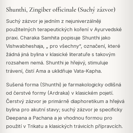
Shunthi, Zingiber officinale (Suchý zázvor)
Suchý zázvor je jedním z nejuniverzálněji
použitelných terapeutických koření v Ayurvedské
praxi. Charaka Samhita popisuje Shunthi jako
Vishwabheshaja, „ pro všechny“, označení, které
žádná jiná bylina v klasické literatuře s takovým
rozsahem nemá. Shunthi je hřejivý, stimuluje
trávení, čistí Ama a uklidňuje Vata-Kapha.
Sušená forma (Shunthi) je farmakologicky odlišná
od čerstvé formy (Ardraka) v klasickém pojetí.
Čerstvý zázvor je primárně diaphoretikum a hřejivá
bylina pro akutní stavy; suchý zázvor je specificky
Deepana a Pachana a je vhodnou formou pro
použití v Trikatu a klasických trávicích přípravcích.