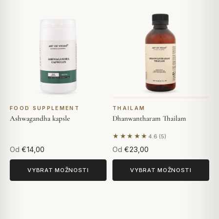
FOOD SUPPLEMENT
THAILAM
Ashwagandha kapsle
Dhanwantharam Thailam
★★★★★
4.6 (5)
Na základě 5 hodnocení
Od
€14,00
Od
€23,00
VYBRAT MOŽNOSTI
VYBRAT MOŽNOSTI