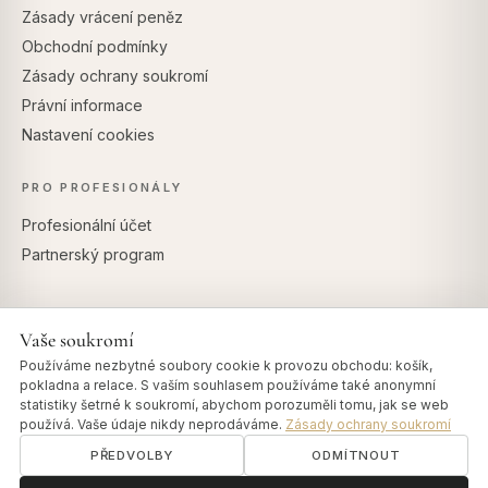
Zásady vrácení peněz
Obchodní podmínky
Zásady ochrany soukromí
Právní informace
Nastavení cookies
PRO PROFESIONÁLY
Profesionální účet
Partnerský program
Vaše soukromí
BEZPEČNÉ PLATBY
Používáme nezbytné soubory cookie k provozu obchodu: košík,
pokladna a relace. S vaším souhlasem používáme také anonymní
statistiky šetrné k soukromí, abychom porozuměli tomu, jak se web
používá. Vaše údaje nikdy neprodáváme.
Zásady ochrany soukromí
PŘEDVOLBY
ODMÍTNOUT
© 2026 Art of Vedas · Authentic Ayurveda d.o.o.
info@artofvedas.com