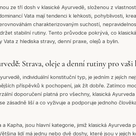
dnou ze tří dosh v klasické Ayurvedě, složenou z vlastnos
dominancí Vata mají tendenci k lehkosti, pohyblivosti, kreat
nerovnováhám charakterizovaným suchostí, nepravidelnos
udržet stabilní rutiny. Tento průvodce pokrývá, co klasic
Vata z hlediska stravy, denní praxe, olejů a bylin.
vedě: Strava, oleje a denní rutiny pro vaši 
yurvedě, individuální konstituční typ, je jedním z jejích ne
nějších příspěvků k pochopení, jak žít dobře. Zatímco mo
erzální doporučení platná pro všechny, klasická Ayurveda
 se zásadně liší a co vyživuje a podporuje jednoho člověk
ta a Kapha, jsou hlavní kategorie, jimiž klasická Ayurveda p
 Většina lidí má jednu nebo dvě doshy, které jsou v jejich k