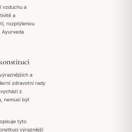
tí vzduchu a
ivitě a
tí, rozptýlenou
ká Ayurveda
konstituci
jvýraznějších a
derní zdravotní rady
 vychází z
a, nemusí být
opisuje tyto
onstituci výraznější