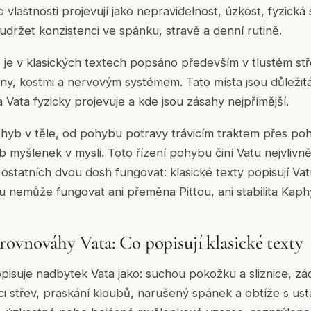
 vlastnosti projevují jako nepravidelnost, úzkost, fyzická
udržet konzistenci ve spánku, stravě a denní rutině.
e je v klasických textech popsáno především v tlustém s
ehny, kostmi a nervovým systémem. Tato místa jsou důleži
Vata fyzicky projevuje a kde jsou zásahy nejpřímější.
ohyb v těle, od pohybu potravy trávicím traktem přes p
 myšlenek v mysli. Toto řízení pohybu činí Vatu nejvlivně
 ostatních dvou dosh fungovat: klasické texty popisují Va
nemůže fungovat ani přeměna Pittou, ani stabilita Kaph
ovnováhy Vata: Co popisují klasické texty
isuje nadbytek Vata jako: suchou pokožku a sliznice, zá
i střev, praskání kloubů, narušený spánek a obtíže s us