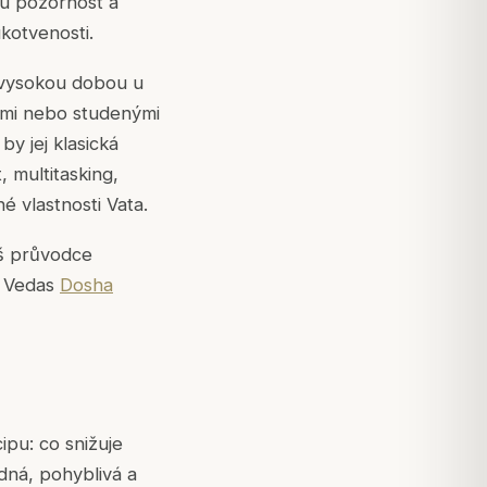
u pozornost a
kotvenosti.
 vysokou dobou u
ými nebo studenými
by jej klasická
 multitasking,
é vlastnosti Vata.
áš průvodce
f Vedas
Dosha
pu: co snižuje
dná, pohyblivá a