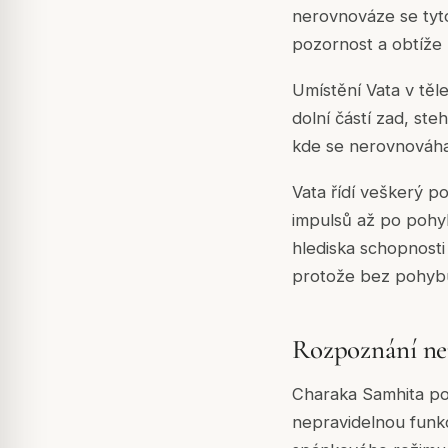
nerovnováze se tyto
pozornost a obtíže 
Umístění Vata v těl
dolní částí zad, st
kde se nerovnováha 
Vata řídí veškerý p
impulsů až po pohyb
hlediska schopnosti
protože bez pohybu 
Rozpoznání ner
Charaka Samhita pop
nepravidelnou funkc