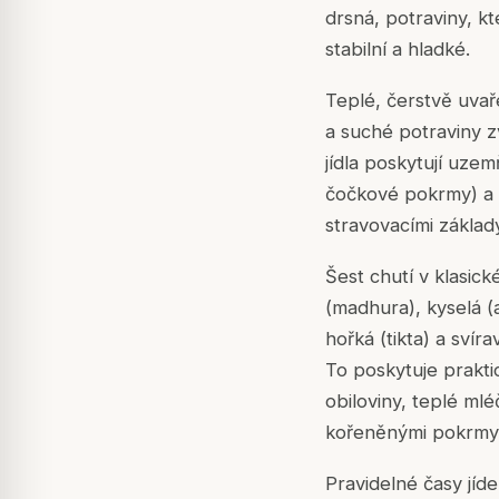
drsná, potraviny, kt
stabilní a hladké.
Teplé, čerstvě uvař
a suché potraviny z
jídla poskytují uzem
čočkové pokrmy) a t
stravovacími základ
Šest chutí v klasic
(madhura), kyselá (a
hořká (tikta) a svír
To poskytuje prakti
obiloviny, teplé ml
kořeněnými pokrmy a
Pravidelné časy jíde