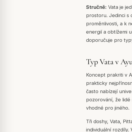
Stručně:
Vata je je
prostoru. Jedinci s 
proměnlivosti, a k 
energií a obtížemi 
doporučuje pro typy 
Typ Vata v Ayur
Koncept prakriti v A
prakticky nejpřínos
často nabízejí univ
pozorování, že lidé
vhodné pro jiného.
Tři doshy, Vata, Pit
individuální rozdíly.