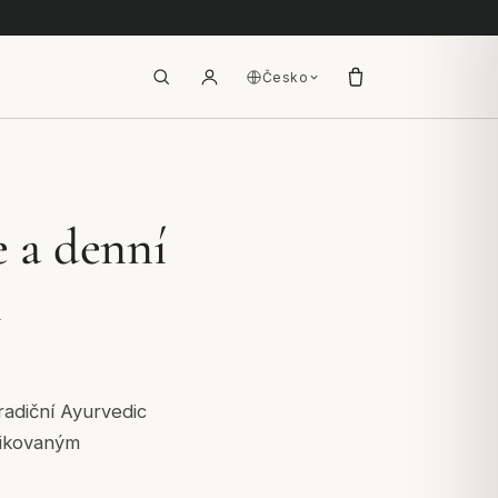
Česko
e a denní
i
radiční Ayurvedic
ifikovaným