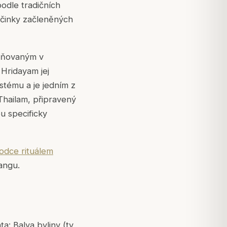
odle tradičních
 účinky začleněných
miňovaným v
Hridayam jej
stému a je jedním z
Thailam, připravený
ou specificky
odce rituálem
angu.
ta: Balya byliny (ty,