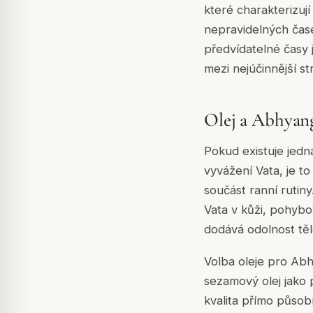
které charakterizují
nepravidelných časec
předvídatelné časy jí
mezi nejúčinnější s
Olej a Abhyang
Pokud existuje jedna
vyvážení Vata, je 
součást ranní rutin
Vata v kůži, pohyb
dodává odolnost tě
Volba oleje pro Abh
sezamový olej jako p
kvalita přímo půso