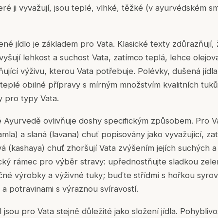
eré ji vyvažují, jsou teplé, vlhké, těžké (v ayurvédském s
ené jídlo je základem pro Vata. Klasické texty zdůrazňují,
vyšují lehkost a suchost Vata, zatímco teplá, lehce olejo
ňující výživu, kterou Vata potřebuje. Polévky, dušená jídla
eplé obilné přípravy s mírným množstvím kvalitních tuků 
y pro typy Vata.
ké Ayurvedě ovlivňuje doshy specifickým způsobem. Pro Va
mla) a slaná (lavana) chuť popisovány jako vyvažující, zat
avá (kashaya) chuť zhoršují Vata zvýšením jejích suchých a
cký rámec pro výběr stravy: upřednostňujte sladkou zele
éčné výrobky a výživné tuky; buďte střídmí s hořkou syrov
 potravinami s výraznou svíravostí.
l jsou pro Vata stejně důležité jako složení jídla. Pohybliv