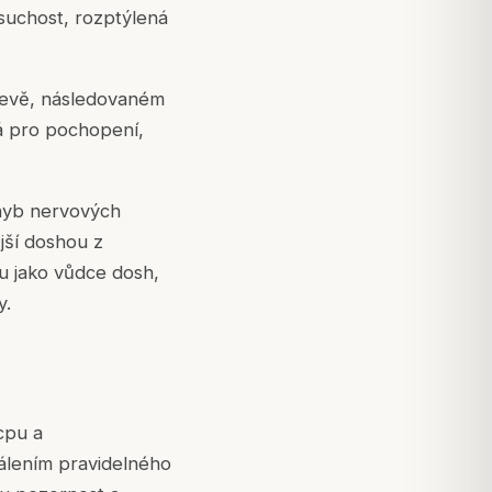
 suchost, rozptýlená
třevě, následovaném
tá pro pochopení,
ohyb nervových
jší doshou z
tu jako vůdce dosh,
y.
cpu a
tálením pravidelného