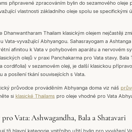
ilams připravené zpracováním bylin do sezamového oleje p
ažující vlastnosti základního oleje spolu se specifickými
 je Dhanwantharam Thailam klasickým olejem nejčastěji z
nou Vata-vyvažující Abhyangou. Sahasrayogam a Ashtanga 
krétní afinitou k Vata v pohybovém aparátu a nervovém sy
lasických olejů v praxi Panchakarma pro Vata stavy. Bala 
 cordifolia) v sezamovém oleji, je další klasickou příprav
a posílení tkání souvisejících s Vata.
ktický průvodce prováděním Abhyanga doma viz náš
prův
něte si
klasické Thailams
pro oleje vhodné pro Vata Abhy
y pro Vata: Ashwagandha, Bala a Shatavari
jí tři hlavní kategorie vnitřního užití bylin pro vyvážení Va