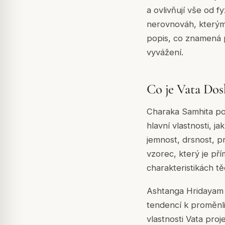
a ovlivňují vše od f
nerovnováh, kterým 
popis, co znamená p
vyvážení.
Co je Vata Dos
Charaka Samhita pop
hlavní vlastnosti, j
jemnost, drsnost, pr
vzorec, který je př
charakteristikách tě
Ashtanga Hridayam p
tendencí k proměnliv
vlastnosti Vata proj