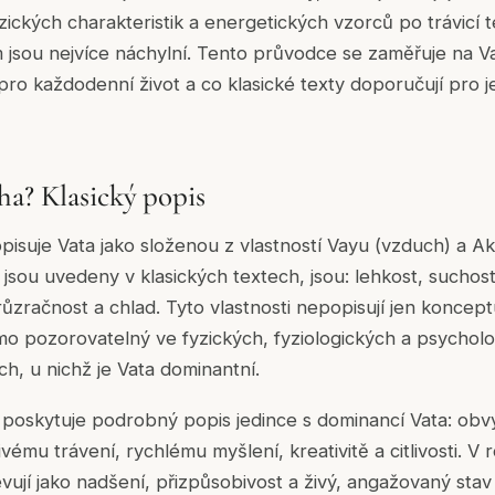
yzických charakteristik a energetických vzorců po trávicí
jsou nejvíce náchylní. Tento průvodce se zaměřuje na Vat
ro každodenní život a co klasické texty doporučují pro 
ha? Klasický popis
isuje Vata jako složenou z vlastností Vayu (vzduch) a Aka
ak jsou uvedeny v klasických textech, jsou: lehkost, suchos
ůzračnost a chlad. Tyto vlastnosti nepopisují jen konceptu
ímo pozorovatelný ve fyzických, fyziologických a psychol
ch, u nichž je Vata dominantní.
oskytuje podrobný popis jedince s dominancí Vata: obvyk
ému trávení, rychlému myšlení, kreativitě a citlivosti. V
evují jako nadšení, přizpůsobivost a živý, angažovaný stav 