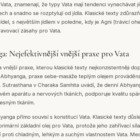
 Vata, znamenají, že typy Vata mají tendenci vynechávat jídl
h a snadno se rozptylují od jídla. Klasické texty zdůrazňu
del, s největším jídlem v poledne, kdy je Agni (trávicí oheň
travovací zásahy pro Vata.
a: Nejefektivnější vnější praxe pro Vata
 vnější praxe, kterou klasické texty nejkonzistentněji do
to Abhyanga, praxe sebe-masáže teplým olejem prováděn
y. Sutrasthana v Charaka Samhita uvádí, že denní Abhyanga
ovém aparátu a nervových tkáních, podporuje kvalitu sp
lesným tkáním.
yanga přímo souvisí s konstitucí Vata. Klasické texty důs
rimární základní olej pro Vata, protože jeho zahřívací síla
bí proti chladným, lehkým a suchým vlastnostem Vata. M