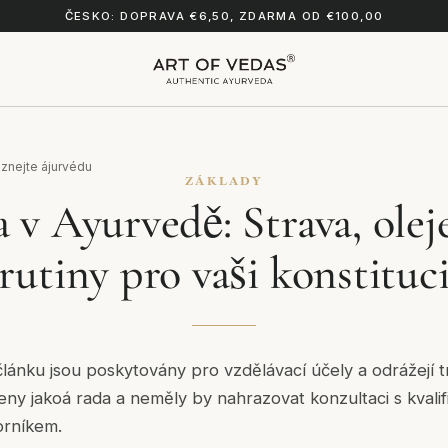
ČESKO: DOPRAVA €6,50, ZDARMA OD €100,00
znejte ájurvédu
ZÁKLADY
 v Ayurvedě: Strava, olej
rutiny pro vaši konstituc
lánku jsou poskytovány pro vzdělávací účely a odrážejí t
čeny jakoá rada a neměly by nahrazovat konzultaci s kval
orníkem.