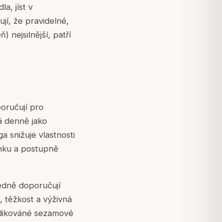
a, jíst v
jí, že pravidelné,
) nejsilnější, patří
poručují pro
á denně jako
 snižuje vlastnosti
ánku a postupně
ledně doporučují
, těžkost a výživná
edikováné sezamové