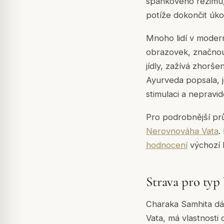
spánkového režimu,
potíže dokončit úko
Mnoho lidí v moder
obrazovek, značnou
jídly, zažívá zhoršen
Ayurveda popsala, j
stimulaci a nepravid
Pro podrobnější pr
Nerovnováha Vata
.
hodnocení
výchozí 
Strava pro typ 
Charaka Samhita dá
Vata, má vlastnosti