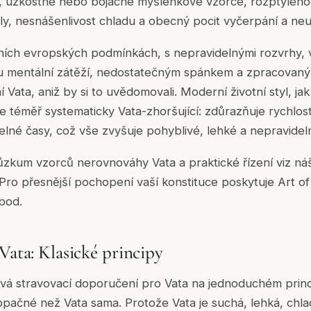
 úzkostné nebo bojácné myšlenkové vzorce, rozptýleno
ly, nesnášenlivost chladu a obecný pocit vyčerpání a neu
ních evropských podmínkách, s nepravidelnými rozvrhy,
 mentální zátěží, nedostatečným spánkem a zpracovan
í Vata, aniž by si to uvědomovali. Moderní životní styl, jak 
e téměř systematicky Vata-zhoršující: zdůrazňuje rychlost,
elné časy, což vše zvyšuje pohyblivé, lehké a nepravideln
ůzkum vzorců nerovnováhy Vata a praktické řízení viz n
 Pro přesnější pochopení vaší konstituce poskytuje Art o
bod.
Vata: Klasické principy
vá stravovací doporučení pro Vata na jednoduchém princi
 opačné než Vata sama. Protože Vata je suchá, lehká, chla