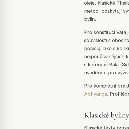
oleje, klasické Tha
metod, poskytují vyv
bylin.
Pro konstituci Vata
souvislosti s obec
popisují jako s kon
nejpoužívanějších k
s kořenem Bala (Sida
uváděnou pro výživu 
Pro kompletní pra
Abhyanga
. Prohléd
Klasické bylin
Klasické texty popisu