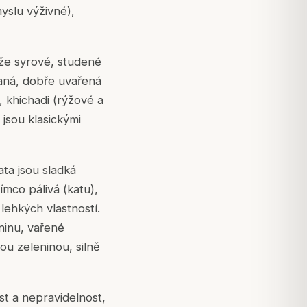
myslu výživné),
 že syrové, studené
vaná, dobře uvařená
, khichadi (rýžové a
jsou klasickými
ta jsou sladká
ímco pálivá (katu),
 lehkých vlastností.
ninu, vařené
ou zeleninou, silně
ost a nepravidelnost,