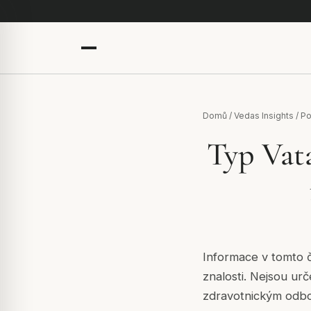
Domů
/
Vedas Insights
/
Po
Typ Vata
Informace v tomto č
znalosti. Nejsou ur
zdravotnickým odb