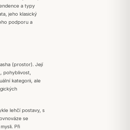
 tendence a typy
a, jeho klasický
jeho podporu a
sha (prostor). Její
t, pohyblivost,
ální kategorii, ale
ogických
le lehčí postavy, s
 rovnováze se
mysli. Při