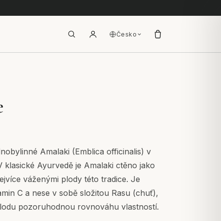
Česko
e
nobylinné Amalaki (Emblica officinalis) v
V klasické Ayurvedě je Amalaki ctěno jako
ejvíce váženými plody této tradice. Je
amin C a nese v sobě složitou Rasu (chuť),
plodu pozoruhodnou rovnováhu vlastností.