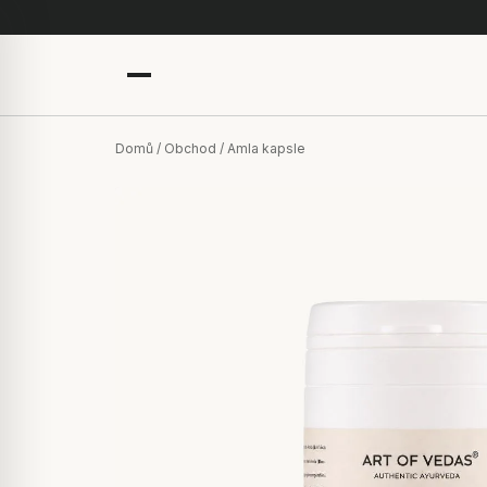
Domů
/
Obchod
/ Amla kapsle