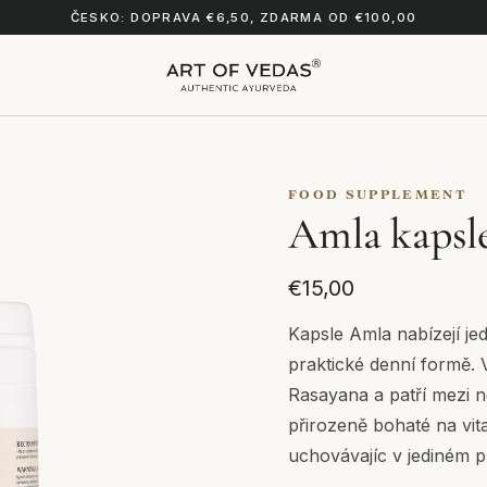
ČESKO: DOPRAVA €6,50, ZDARMA OD €100,00
FOOD SUPPLEMENT
Amla kapsl
€15,00
Kapsle Amla nabízejí jed
praktické denní formě. 
Rasayana a patří mezi n
přirozeně bohaté na vit
uchovávajíc v jediném 