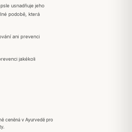
kapsle usnadňuje jeho
elné podobě, která
ování ani prevenci
revenci jakékoli
čně ceněná v Ayurvedě pro
ty.