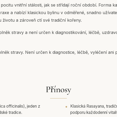
 pocitu vnitřní stálosti, jak se střídají roční období. Forma 
praxe a nabízí klasickou bylinu v odměřené, snadno užívat
životu a zároveň ctí své tradiční kořeny.
lněk stravy a není určen k diagnostikování, léčbě, uzdrav
lněk stravy. Není určen k diagnostice, léčbě, vyléčení ani p
Přínosy
a officinalis), jeden z
Klasická Rasayana, tradi
ské tradice.
podporu každodenní vitali