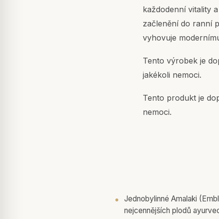
každodenní vitality a
začlenění do ranní 
vyhovuje modernímu 
Tento výrobek je dop
jakékoli nemoci.
Tento produkt je dop
nemoci.
Jednobylinné Amalaki (Emblic
nejcennějších plodů ayurved