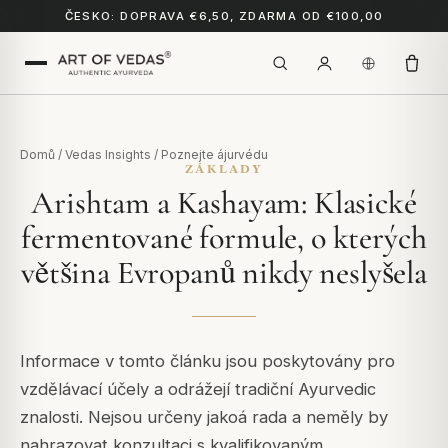
ČESKO: DOPRAVA €6,50, ZDARMA OD €100,00
Domů
/
Vedas Insights
/
Poznejte ájurvédu
ZÁKLADY
Arishtam a Kashayam: Klasické
fermentované formule, o kterých
většina Evropanů nikdy neslyšela
Informace v tomto článku jsou poskytovány pro
vzdělávací účely a odrážejí tradiční Ayurvedic
znalosti. Nejsou určeny jakoá rada a neměly by
nahrazovat konzultaci s kvalifikovaným