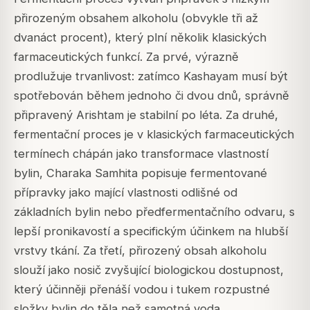
přirozeným obsahem alkoholu (obvykle tři až
dvanáct procent), který plní několik klasických
farmaceutických funkcí. Za prvé, výrazně
prodlužuje trvanlivost: zatímco Kashayam musí být
spotřebován během jednoho či dvou dnů, správně
připravený Arishtam je stabilní po léta. Za druhé,
fermentační proces je v klasických farmaceutických
termínech chápán jako transformace vlastností
bylin, Charaka Samhita popisuje fermentované
přípravky jako mající vlastnosti odlišné od
základních bylin nebo předfermentačního odvaru, s
lepší pronikavostí a specifickým účinkem na hlubší
vrstvy tkání. Za třetí, přirozený obsah alkoholu
slouží jako nosič zvyšující biologickou dostupnost,
který účinněji přenáší vodou i tukem rozpustné
složky bylin do těla než samotná voda.