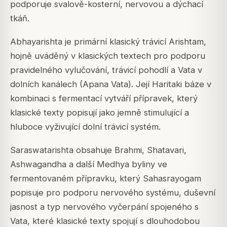
podporuje svalově-kosterní, nervovou a dýchací
tkáň.
Abhayarishta je primární klasický trávicí Arishtam,
hojně uváděný v klasických textech pro podporu
pravidelného vylučování, trávicí pohodlí a Vata v
dolních kanálech (Apana Vata). Její Haritaki báze v
kombinaci s fermentací vytváří přípravek, který
klasické texty popisují jako jemně stimulující a
hluboce vyživující dolní trávicí systém.
Saraswatarishta obsahuje Brahmi, Shatavari,
Ashwagandha a další Medhya byliny ve
fermentovaném přípravku, který Sahasrayogam
popisuje pro podporu nervového systému, duševní
jasnost a typ nervového vyčerpání spojeného s
Vata, které klasické texty spojují s dlouhodobou