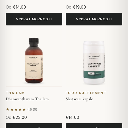
Od
€14,00
Od
€19,00
VYBRAT MOŽNOSTI
VYBRAT MOŽNOSTI
THAILAM
FOOD SUPPLEMENT
Dhanwantharam Thailam
Shatavari kapsle
★★★★★
4.6 (5)
Na základě 5 hodnocení
Od
€23,00
€14,00