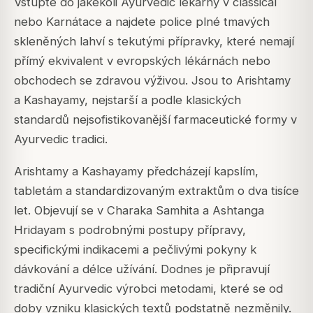
Vstupte do jakékoli Ayurvedic lékárny v classical
nebo Karnátace a najdete police plné tmavých
skleněných lahví s tekutými přípravky, které nemají
přímý ekvivalent v evropských lékárnách nebo
obchodech se zdravou výživou. Jsou to Arishtamy
a Kashayamy, nejstarší a podle klasických
standardů nejsofistikovanější farmaceutické formy v
Ayurvedic tradici.
Arishtamy a Kashayamy předcházejí kapslím,
tabletám a standardizovaným extraktům o dva tisíce
let. Objevují se v Charaka Samhita a Ashtanga
Hridayam s podrobnými postupy přípravy,
specifickými indikacemi a pečlivými pokyny k
dávkování a délce užívání. Dodnes je připravují
tradiční Ayurvedic výrobci metodami, které se od
doby vzniku klasických textů podstatně nezměnily.