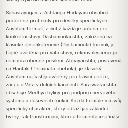
Sahasrayogam a Ashtanga Hridayam obsahují
podrobné protokoly pro desítky specifických
Arishtam formulí, z nichž každá je určena pro
konkrétní stavy. Dashamoolarishta, založená na
klasické desetikořenové (Dashamoola) formuli, je
hojně uváděna pro Vata stavy, rekonvalescenci po
nemoci a obecné posílení. Abhayarishta, postavená
na Haritaki (Terminalia chebula), je klasický
Arishtam nejčastěji uváděný pro trávicí potíže,
zácpu a Vata v dolních kanálech. Saraswatarishta
obsahuje Medhya byliny pro podporu nervového
systému a duševních funkcí. Každá formule má svůj
specifický charakter, který odráží jak základní
byliny, tak transformaci, kterou fermentace přináší.