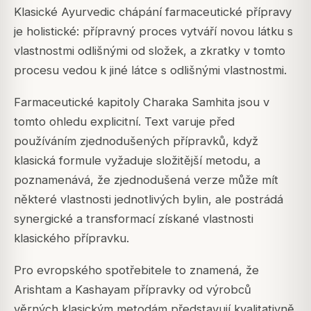
Klasické Ayurvedic chápání farmaceutické přípravy
je holistické: přípravný proces vytváří novou látku s
vlastnostmi odlišnými od složek, a zkratky v tomto
procesu vedou k jiné látce s odlišnými vlastnostmi.
Farmaceutické kapitoly Charaka Samhita jsou v
tomto ohledu explicitní. Text varuje před
používáním zjednodušených přípravků, když
klasická formule vyžaduje složitější metodu, a
poznamenává, že zjednodušená verze může mít
některé vlastnosti jednotlivých bylin, ale postrádá
synergické a transformací získané vlastnosti
klasického přípravku.
Pro evropského spotřebitele to znamená, že
Arishtam a Kashayam přípravky od výrobců
věrných klasickým metodám představují kvalitativně