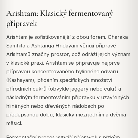
Arishtam: Klasický fermentovaný
přípravek
Arishtam je sofistikovanější z obou forem. Charaka
Samhita a Ashtanga Hridayam věnují přípravě
Arishtamů značný prostor, což odráží jejich význam
v klasické praxi. Arishtam se připravuje nejprve
přípravou koncentrovaného bylinného odvaru
(Kashayam), přidáním specifických množství
přírodních cukrů (obvykle jaggery nebo cukr) a
následným fermentováním přípravku v uzavřených
hliněných nebo dřevěných nádobách po
předepsanou dobu, klasicky mezi jedním a dvěma
měsíci.
Fermentační proces vytváří přípravek s nízkým