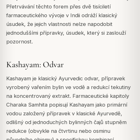
Přetrvávání těchto forem přes dvě tisíciletí
farmaceutického vývoje v Indii odráží klasický
úsudek, že jejich vlastnosti nelze napodobit
jednoduššími přípravky, úsudek, který si zaslouží
pozornost.
Kashayam: Odvar
Kashayam je klasický Ayurvedic odvar, přípravek
vyrobený vařením bylin ve vodě a redukcí tekutiny
na koncentrovaný extrakt. Farmaceutické kapitoly
Charaka Samhita popisují Kashayam jako primární
vodou založený přípravek v klasické Ayurvedě,
odlišný od jednoduchých bylinných čajů stupněm
redukce (obvykle na čtvrtinu nebo osminu
původního objemu) a specifickou kombinací