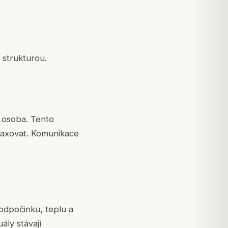
 strukturou.
 osoba. Tento
elaxovat. Komunikace
dpočinku, teplu a
ly stávají