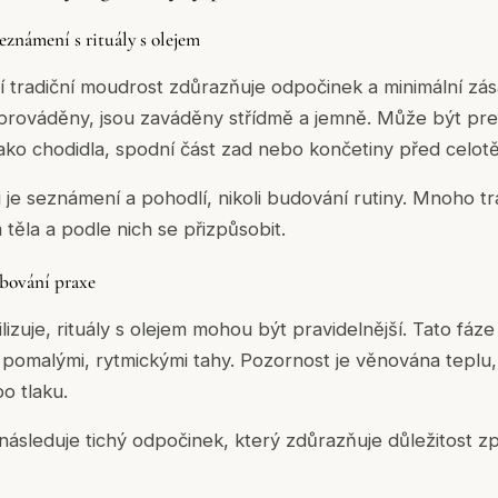
eznámení s rituály s olejem
 tradiční moudrost zdůrazňuje odpočinek a minimální zása
 prováděny, jsou zaváděny střídmě a jemně. Může být pr
 jako chodidla, spodní část zad nebo končetiny před celot
 je seznámení a pohodlí, nikoli budování rutiny. Mnoho tr
těla a podle nich se přizpůsobit.
ubování praxe
lizuje, rituály s olejem mohou být pravidelnější. Tato fáz
omalými, rytmickými tahy. Pozornost je věnována teplu, 
o tlaku.
o následuje tichý odpočinek, který zdůrazňuje důležitost 