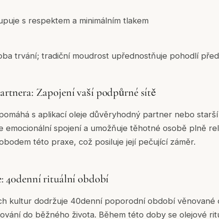
tupuje s respektem a minimálním tlakem
ba trvání; tradiční moudrost upřednostňuje pohodlí před
rtnera: Zapojení vaší podpůrné sítě
pomáhá s aplikací oleje důvěryhodný partner nebo starší
luje emocionální spojení a umožňuje těhotné osobě plně r
obodem této praxe, což posiluje její pečující záměr.
: 40denní rituální období
 kultur dodržuje 40denní poporodní období věnované o
ání do běžného života. Během této doby se olejové rituá