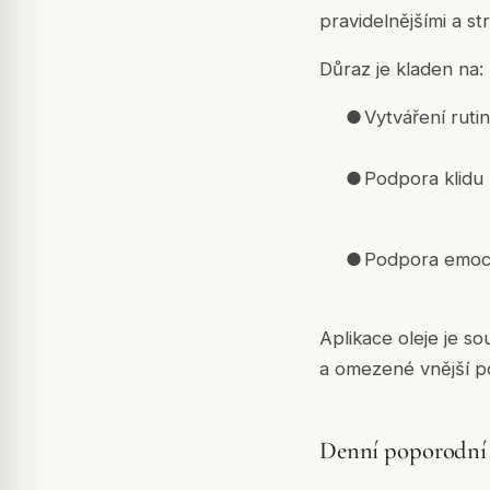
pravidelnějšími a st
Důraz je kladen na:
●
Vytváření ruti
●
Podpora klidu
●
Podpora emocio
Aplikace oleje je s
a omezené vnější p
Denní poporodní