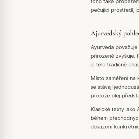
toho také proberem
pečující prostředí,
Ajurvédský pohled
Ayurveda považuje 
přirozeně zvyšuje. 
je tělo tradičně chá
Místo zaměření na k
se stávají jednodušš
protože olej předst
Klasické texty jako 
během přechodných o
dosažení konkrétní