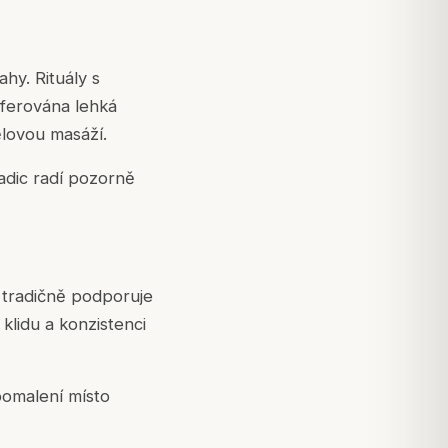
hy. Rituály s
eferována lehká
ělovou masáží.
adic radí pozorně
e tradičně podporuje
klidu a konzistenci
zpomalení místo