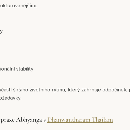
rukturovanějšími.
ny
nální stability
oučástí širšího životního rytmu, který zahrnuje odpočinek
ožadavky.
 praxe Abhyanga s
Dhanwantharam Thailam