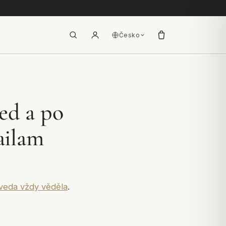
Česko
řed a po
ailam
veda vždy věděla
.