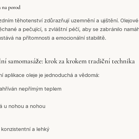
a na porod
dním těhotenství zdůrazňují uzemnění a ujištění. Olejové r
chané a pečující, s zvláštní péčí, aby se zabránilo namá
tává na přítomnosti a emocionální stabilitě.
í samomasáže: krok za krokem tradiční technika
í aplikace oleje je jednoduchá a vědomá:
 zahříván nepřímým teplem
ná u nohou a nohou
 konzistentní a lehký