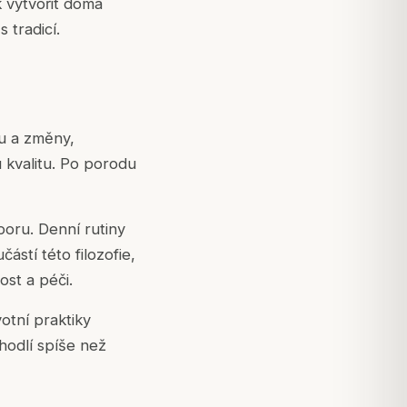
 vytvořit doma
 tradicí.
u a změny,
 kvalitu. Po porodu
poru. Denní rutiny
ástí této filozofie,
ost a péči.
votní praktiky
hodlí spíše než