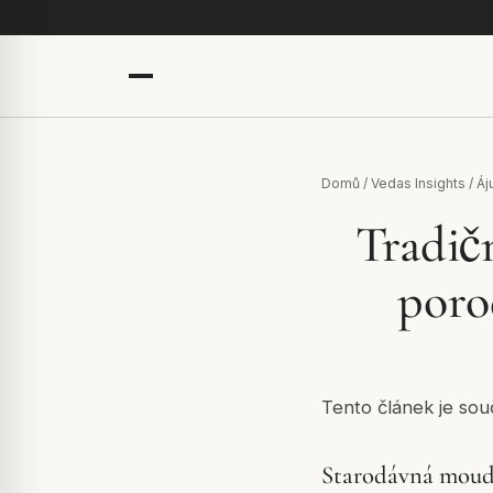
Domů
/
Vedas Insights
/
Áj
Tradičn
poro
Tento článek je sou
Starodávná moudr