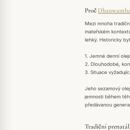
Proč
Dhanwantha
Mezi mnoha tradičním
mateřském kontextu d
lehký. Historicky by
1. Jemné denní olej
2. Dlouhodobé, konz
3. Situace vyžadujíc
Jeho sezamový olej 
jemnosti během těh
předávanou generace
Tradiční prenatá