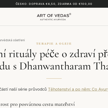
ČESKO: DOPRAVA €6,50, ZDARMA OD €100,00
urvédská ošetření
TERAPIE A OLEJE
í rituály péče o zdraví p
du s Dhanwantharam Th
částí naší série průvodců
Těhotenství a po něm: Co Ayur
ost pro posvátnou cestu mateřství