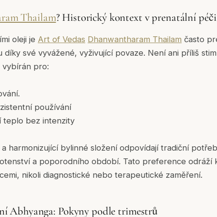
ram Thailam
? Historický kontext v prenatální péči
i oleji je
Art of Vedas
Dhanwantharam Thailam
často pr
íky své vyvážené, vyživující povaze. Není ani příliš stimulu
l vybírán pro:
ování.
istentní používání
í teplo bez intenzity
a harmonizující bylinné složení odpovídají tradiční potř
otenství a poporodního období. Tato preference odráží 
mi, nikoli diagnostické nebo terapeutické zaměření.
lní Abhyanga: Pokyny podle trimestrů