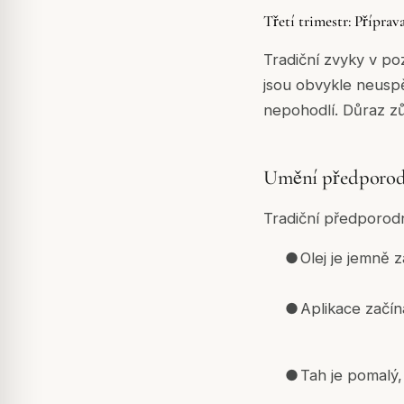
Třetí trimestr: Příprav
Tradiční zvyky v poz
jsou obvykle neuspě
nepohodlí. Důraz zůs
Umění předporodn
Tradiční předporodn
●
Olej je jemně
●
Aplikace začí
●
Tah je pomalý,