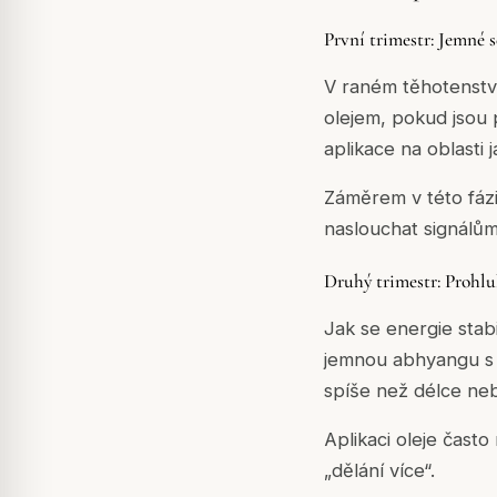
První trimestr: Jemné s
V raném těhotenství
olejem, pokud jsou
aplikace na oblasti
Záměrem v této fázi
naslouchat signálům 
Druhý trimestr: Prohl
Jak se energie stabi
jemnou abhyangu s p
spíše než délce neb
Aplikaci oleje čast
„dělání více“.