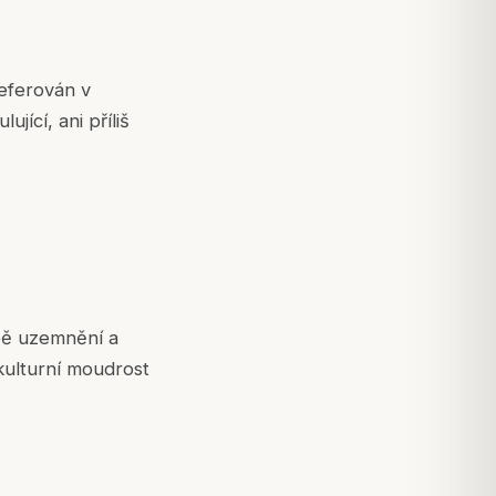
eferován v
jící, ani příliš
ebě uzemnění a
kulturní moudrost