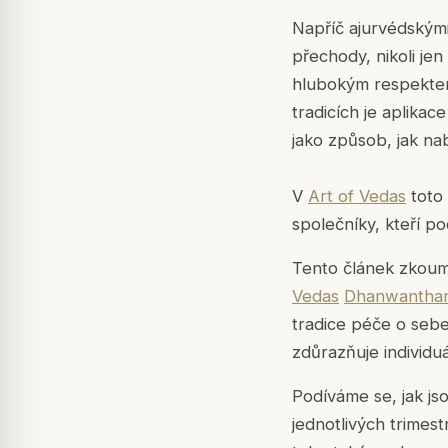
Napříč ajurvédským
přechody, nikoli jen
hlubokým respektem
tradicích je aplikac
jako způsob, jak na
V
Art of Vedas
toto 
společníky, kteří po
Tento článek zkoumá
Vedas
Dhanwanthar
tradice péče o seb
zdůrazňuje individ
Podíváme se, jak jso
jednotlivých trimes