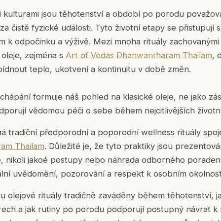
i kulturami jsou těhotenství a období po porodu považo
 za čistě fyzické události. Tyto životní etapy se přistupují
 k odpočinku a výživě. Mezi mnoha rituály zachovanými
e oleje, zejména s
Art of Vedas
Dhanwantharam Thailam
, 
bídnout teplo, ukotvení a kontinuitu v době změn.
chápání formuje náš pohled na klasické oleje, ne jako zás
dporují vědomou péči o sebe během nejcitlivějších životní
 tradiční předporodní a poporodní wellness rituály spo
am Thailam
. Důležité je, že tyto praktiky jsou prezentová
e, nikoli jakoé postupy nebo náhrada odborného poraden
uální uvědomění, pozorování a respekt k osobním okolnos
u olejové rituály tradičně zaváděny během těhotenství, jak
trech a jak rutiny po porodu podporují postupný návrat 