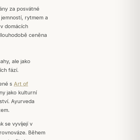
vány za posvátné
 s jemností, rytmem a
 v domácích
dlouhodobě ceněna
ahy, ale jako
ch fází.
jené s
Art of
ny jako kulturní
ství. Ayurveda
tem.
 se vyvíjejí v
k rovnováze. Během