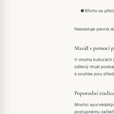
●
Břicho se přis
Neexistuje pevná do
Masáž s pomocí pa
V mnoha kulturách 
sdílený rituál posi
a souhlas jsou střed
Poporodní tradice
Mnoho ayurvédských
postupnému začleňov