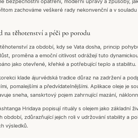
e bezpečnostní opatření, moderní úpravy a způsoby, jak
 přitom zachováme veškeré rady nekonvenční a v souladu s
 na těhotenství a péči po porodu
těhotenství za období, kdy se
Vata dosha
, princip pohyb
Růst, proměna a emoční citlivost odrážejí tuto dynamickou
páno jako otevřené, křehké a potřebující teplo a stabilitu.
orekci klade ájurvédská tradice důraz na zadržení a pod
ími, pomalejšími a předvídatelnějšími. Aplikace oleje je souč
avuje
sneha
, sanskrtový pojem zahrnující mazání, náklonn
Ashtanga Hridaya popisují rituály s olejem jako základní ži
bdobí, zdůrazňující jejich roli v udržování stability a po
ch výsledků.