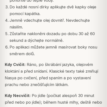
ponoříte do teplé vody.
Do každé nosní dírky aplikujte dvě kapky oleje
pomocí kapátka.
Jemně vdechujte olej dovnitř. Nevdechujte
násilím.
Zůstaňte nakloněni dozadu po dobu 30 až 60
sekund a dýchejte normálně.
Po aplikaci můžete jemně masírovat boky nosu
směrem dolů.
Kdy Cvičit:
Ráno, po škrábání jazyka, olejovém
kloktání a před snídaní. Klasické texty také zmiňují
Nasya po cvičení, před spaním a po vystavení
prachu nebo znečišťujícím látkám.
Kdy Necvičit:
Po jídle (počkat alespoň 30 minut
před nebo po jídle); během husté mlhy, deště nebo