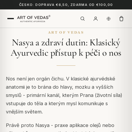
ČESKO: DOPRAVA €6,50, ZDARMA OD €100,00
ART OF VEDAS
Nasya a zdraví dutin: Klasický
Ayurvedic přístup k péči o nos
Nos není jen orgán čichu. V klasické ajurvédské
anatomii je to brána do hlavy, mozku a vyšších
smyslů - primární kanál, kterým Prana (životní síla)
vstupuje do těla a kterým mysl komunikuje s
vnějším světem.
Právě proto Nasya - praxe aplikace olejů nebo