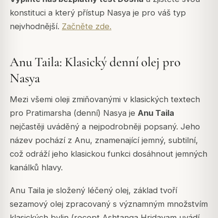
konstituci a který přístup Nasya je pro váš typ
nejvhodnější.
Začněte zde.
Anu Taila: Klasický denní olej pro
Nasya
Mezi všemi oleji zmiňovanými v klasických textech
pro Pratimarsha (denní) Nasya je
Anu Taila
nejčastěji uváděný a nejpodrobněji popsaný. Jeho
název pochází z
Anu
, znamenající jemný, subtilní,
což odráží jeho klasickou funkci dosáhnout jemných
kanálků hlavy.
Anu Taila je složený léčený olej, základ tvoří
sezamový olej zpracovaný s významným množstvím
klasických bylin (recept Ashtanga Hridayam uvádí