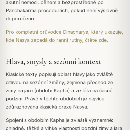
akutní nemoci; během a bezprostředně po
Panchakarma procedurách, pokud není výslovně
doporučeno.
Pro kompletní průvodce Dinacharya, který ukazuje,
kde Nasya zapadá do ranní rutiny, čtěte zde.
Hlava, smysly a sezónní kontext
Klasické texty popisují oblast hlavy jako zvláště
citlivou na sezónní změny, zejména přechod ze
zimy na jaro (období Kapha) a ze léta na časné
podzim. Právě v těchto obdobích je nejvíce
zdůrazňována klasická praxe Nasya.
Spojení s obdobím Kapha je zvláště významné:
chladné, těžké a vlhké vlastnosti pozdní zimy a jara