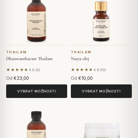
THAILAM
THAILAM
Dhanwantharam Thailam
Nasya olej
★★★★★
★★★★★
4.6 (5)
4.9 (13)
Na základě 5 hodnocení
Na základě 13 hodnocení
Od
€23,00
Od
€10,00
VYBRAT MOŽNOSTI
VYBRAT MOŽNOSTI