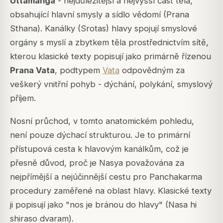
Uttamanga
- nejdůležitější a nejvyšší část těla,
obsahující hlavní smysly a sídlo vědomí (Prana
Sthana). Kanálky (Srotas) hlavy spojují smyslové
orgány s myslí a zbytkem těla prostřednictvím sítě,
kterou klasické texty popisují jako primárně řízenou
Prana Vata
, podtypem
Vata
odpovědným za
veškerý vnitřní pohyb - dýchání, polykání, smyslový
příjem.
Nosní průchod, v tomto anatomickém pohledu,
není pouze dýchací strukturou. Je to primární
přístupová cesta k hlavovým kanálkům, což je
přesně důvod, proč je Nasya považována za
nejpřímější a nejúčinnější cestu pro Panchakarma
procedury zaměřené na oblast hlavy. Klasické texty
ji popisují jako
"nos je bránou do hlavy"
(Nasa hi
shiraso dvaram).