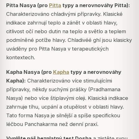
Pitta Nasya (pro
Pitta
typy a nerovnováhy Pitta):
Charakterizováno chladivými přípravky. Klasické
indikace zahrnují teplo a zánět v oblasti hlavy,
citlivost očí nebo dutin na teplo a světlo a teplem
podmíněné potíže hlavy. Chladivéé ghí jsou klasicky
uváděny pro Pitta Nasya v terapeutických
kontextech.
Kapha Nasya (pro
Kapha
typy a nerovnováhy
Kapha):
Charakterizováno více stimulujícími
přípravky, někdy suchými prášky (Pradhamana
Nasya) nebo více štiplavými oleji. Klasická indikace
zahrnuje tíhu, ucpání a otupělost v oblasti hlavy.
Tato forma Nasya je silnější a spíše specifickou
léčbou Panchakarma než denní praxí.
Vyplňte náš bezplatný test Dosha
a zjistěte svou