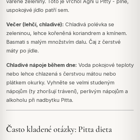
vařené zeleniny. Toto je vrchol Agni u Pitty - plné,
uspokojivé jídlo patří sem.
Večer (lehčí, chladivé):
Chladivá polévka se
zeleninou, lehce kořeněná koriandrem a kmínem.
Basmati s malým množstvím dalu. Čaj z čerstvé
máty po jídle.
Chladivé nápoje během dne:
Voda pokojové teploty
nebo lehce chlazená s čerstvou mátou nebo
plátkem okurky. Vyhněte se velmi studeným
nápojům (ty zhoršují trávení), perlivým nápojům a
alkoholu při nadbytku Pitta.
Často kladené otázky: Pitta dieta