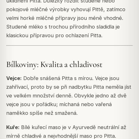
uklidnění Pitta. Důležitý rozdíl: studené nebo
pokojové mléčné výrobky vyhovují Pittě, zatímco
velmi horké mléčné přípravy jsou méně vhodné.
Studené mléko s trochou přírodního sladidla je
klasickou přípravou pro ochlazení Pitta.
Bílkoviny: Kvalita a chladivost
Vejce:
Dobře snášená Pitta s mírou. Vejce jsou
zahřívací, proto by se při nadbytku Pitta neměla jíst
ve velkém množství denně. Obvykle jedno až dvě
vejce jsou v pořádku; míchaná nebo vařená
naměkko spíše než smažená.
Kuře:
Bílé kuřecí maso je v Ayurvedě neutrální až
mírně chladivé a nejvhodnější maso pro Pitta.