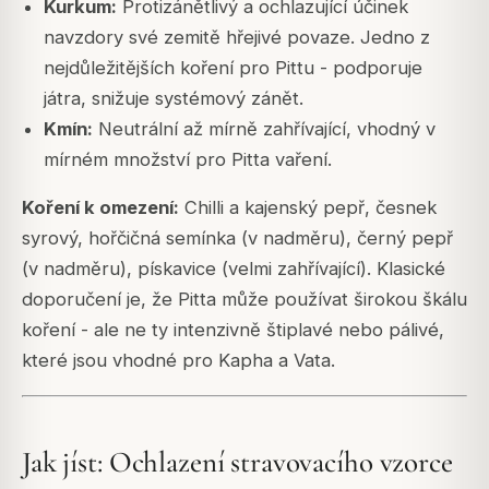
Kurkum:
Protizánětlivý a ochlazující účinek
navzdory své zemitě hřejivé povaze. Jedno z
nejdůležitějších koření pro Pittu - podporuje
játra, snižuje systémový zánět.
Kmín:
Neutrální až mírně zahřívající, vhodný v
mírném množství pro Pitta vaření.
Koření k omezení:
Chilli a kajenský pepř, česnek
syrový, hořčičná semínka (v nadměru), černý pepř
(v nadměru), pískavice (velmi zahřívající). Klasické
doporučení je, že Pitta může používat širokou škálu
koření - ale ne ty intenzivně štiplavé nebo pálivé,
které jsou vhodné pro Kapha a Vata.
Jak jíst: Ochlazení stravovacího vzorce