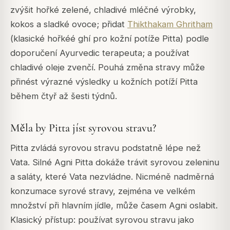
zvýšit hořké zelené, chladivé mléčné výrobky,
kokos a sladké ovoce; přidat
Thikthakam Ghritham
(klasické hořkéé ghí pro kožní potíže Pitta) podle
doporučení Ayurvedic terapeuta; a používat
chladivé oleje zvenčí. Pouhá změna stravy může
přinést výrazné výsledky u kožních potíží Pitta
během čtyř až šesti týdnů.
Měla by Pitta jíst syrovou stravu?
Pitta zvládá syrovou stravu podstatně lépe než
Vata. Silné Agni Pitta dokáže trávit syrovou zeleninu
a saláty, které Vata nezvládne. Nicméně nadměrná
konzumace syrové stravy, zejména ve velkém
množství při hlavním jídle, může časem Agni oslabit.
Klasický přístup: používat syrovou stravu jako