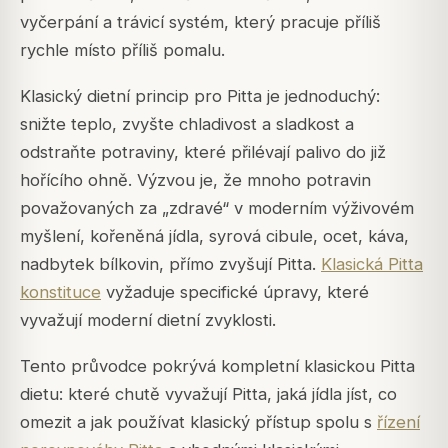
vyčerpání a trávicí systém, který pracuje příliš
rychle místo příliš pomalu.
Klasický dietní princip pro Pitta je jednoduchý:
snižte teplo, zvyšte chladivost a sladkost a
odstraňte potraviny, které přilévají palivo do již
hořícího ohně. Výzvou je, že mnoho potravin
považovaných za „zdravé“ v moderním výživovém
myšlení, kořeněná jídla, syrová cibule, ocet, káva,
nadbytek bílkovin, přímo zvyšují Pitta.
Klasická Pitta
konstituce
vyžaduje specifické úpravy, které
vyvažují moderní dietní zvyklosti.
Tento průvodce pokrývá kompletní klasickou Pitta
dietu: které chutě vyvažují Pitta, jaká jídla jíst, co
omezit a jak používat klasický přístup spolu s
řízení