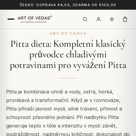
ČESKO: DOPRAVA €6,50, ZDARMA OD €100,00
ART OF VEDAS
Pitta dieta: Kompletní klasický
průvodce chladivými
potravinami pro vyvážení Pitta
Pitta je kombinace ohně a vody, ostrá, horká,
pronikavá a transformační. Když je v rovnováze,
Pitta přináší jasnost mysli, silné trávení, přímost a
schopnost přesného jednání. Při nadbytku Pitta
generuje teplo v těle a intenzitu v mysli: zánět,
podrážděnost, nadměrnou kritičnost, dokonalost do