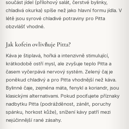
součást jídel (přílohový salát, čerstvé bylinky,
chladivá okurka) spíše než jako hlavní formu jídla. V
létě jsou syrové chladivé potraviny pro Pitta
obzvlášť vhodné.
Jak kofein ovlivňuje Pitta?
Káva je štiplavá, hořká a intenzivně stimulující,
krátkodobě ostří mysl, ale zvyšuje teplo Pitta a
časem vyčerpává nervový systém. Zelený čaj je
poněkud chladivý a pro Pitta vhodnější než káva.
Bylinné čaje, zejména máta, fenykl a koriandr, jsou
klasickými alternativami. Pokud pociťujete příznaky
nadbytku Pitta (podrážděnost, zánět, poruchy
spánku, horkost kůže), snížení kávy patří mezi
nejúčinnější rané zásahy.