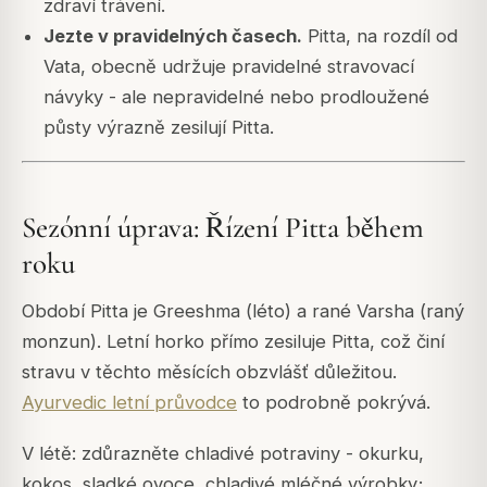
zdraví trávení.
Jezte v pravidelných časech.
Pitta, na rozdíl od
Vata, obecně udržuje pravidelné stravovací
návyky - ale nepravidelné nebo prodloužené
půsty výrazně zesilují Pitta.
Sezónní úprava: Řízení Pitta během
roku
Období Pitta je Greeshma (léto) a rané Varsha (raný
monzun). Letní horko přímo zesiluje Pitta, což činí
stravu v těchto měsících obzvlášť důležitou.
Ayurvedic letní průvodce
to podrobně pokrývá.
V létě: zdůrazněte chladivé potraviny - okurku,
kokos, sladké ovoce, chladivé mléčné výrobky;