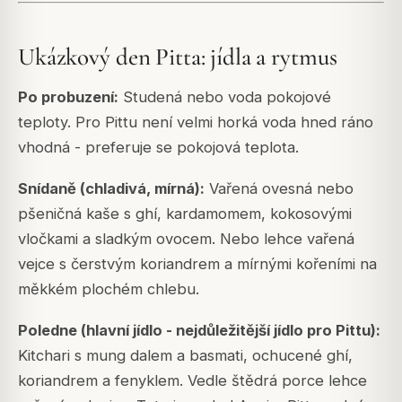
Ukázkový den Pitta: jídla a rytmus
Po probuzení:
Studená nebo voda pokojové
teploty. Pro Pittu není velmi horká voda hned ráno
vhodná - preferuje se pokojová teplota.
Snídaně (chladivá, mírná):
Vařená ovesná nebo
pšeničná kaše s ghí, kardamomem, kokosovými
vločkami a sladkým ovocem. Nebo lehce vařená
vejce s čerstvým koriandrem a mírnými kořeními na
měkkém plochém chlebu.
Poledne (hlavní jídlo - nejdůležitější jídlo pro Pittu):
Kitchari s mung dalem a basmati, ochucené ghí,
koriandrem a fenyklem. Vedle štědrá porce lehce