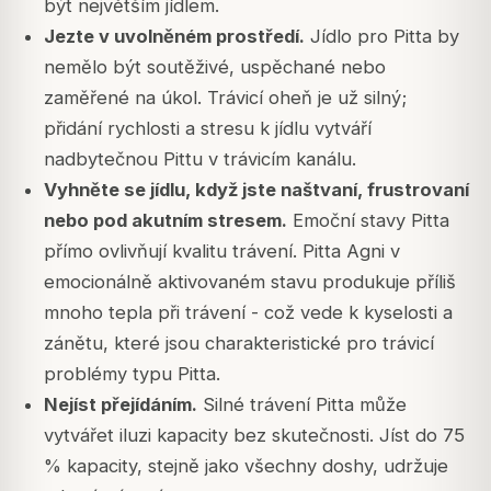
být největším jídlem.
Jezte v uvolněném prostředí.
Jídlo pro Pitta by
nemělo být soutěživé, uspěchané nebo
zaměřené na úkol. Trávicí oheň je už silný;
přidání rychlosti a stresu k jídlu vytváří
nadbytečnou Pittu v trávicím kanálu.
Vyhněte se jídlu, když jste naštvaní, frustrovaní
nebo pod akutním stresem.
Emoční stavy Pitta
přímo ovlivňují kvalitu trávení. Pitta Agni v
emocionálně aktivovaném stavu produkuje příliš
mnoho tepla při trávení - což vede k kyselosti a
zánětu, které jsou charakteristické pro trávicí
problémy typu Pitta.
Nejíst přejídáním.
Silné trávení Pitta může
vytvářet iluzi kapacity bez skutečnosti. Jíst do 75
% kapacity, stejně jako všechny doshy, udržuje