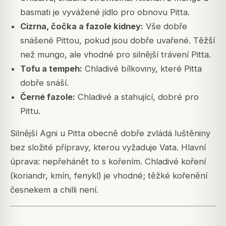
basmati je vyvážené jídlo pro obnovu Pitta.
Cizrna, čočka a fazole kidney:
Vše dobře
snášené Pittou, pokud jsou dobře uvařené. Těžší
než mungo, ale vhodné pro silnější trávení Pitta.
Tofu a tempeh:
Chladivé bílkoviny, které Pitta
dobře snáší.
Černé fazole:
Chladivé a stahující, dobré pro
Pittu.
Silnější Agni u Pitta obecně dobře zvládá luštěniny
bez složité přípravy, kterou vyžaduje Vata. Hlavní
úprava: nepřehánět to s kořením. Chladivé koření
(koriandr, kmín, fenykl) je vhodné; těžké kořenění
česnekem a chilli není.