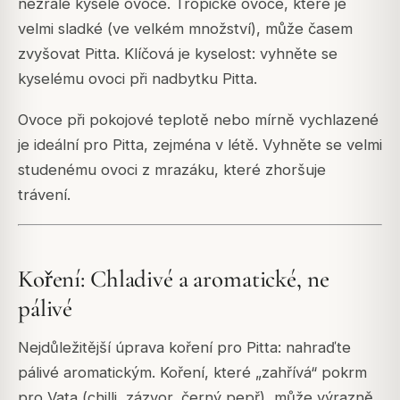
nezralé kyselé ovoce. Tropické ovoce, které je
velmi sladké (ve velkém množství), může časem
zvyšovat Pitta. Klíčová je kyselost: vyhněte se
kyselému ovoci při nadbytku Pitta.
Ovoce při pokojové teplotě nebo mírně vychlazené
je ideální pro Pitta, zejména v létě. Vyhněte se velmi
studenému ovoci z mrazáku, které zhoršuje
trávení.
Koření: Chladivé a aromatické, ne
pálivé
Nejdůležitější úprava koření pro Pitta: nahraďte
pálivé aromatickým. Koření, které „zahřívá“ pokrm
pro Vata (chilli, zázvor, černý pepř), může výrazně