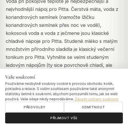
Voda při pokojové teplotě je nejbezpečnější a
nejvhodnější nápoj pro Pitta. Čerstvá máta, voda z
koriandrových semínek (namočte lžičku
koriandrových semínek přes noc ve vodě),
kokosová voda a voda z ječmene jsou klasické
chladivé nápoje pro Pitta. Studené mléko s malým
množstvím přírodního sladidla je klasický večerní
tonikum pro Pitta. Vyhněte se velmi studeným
ledovým nápojům (ty sice povrchově chladí, ale
zhoršují trávení), alkoholu, nadměrné kávě a velmi
Vaše soukromí
horkým nápojům během dne.
Používáme nezbytné soubory cookie k provozu obchodu: košík,
pokladna a relace. S vaším souhlasem používáme také anonymní
statistiky šetrné k soukromí, abychom porozuměli tomu, jak se web
používá. Vaše údaje nikdy neprodáváme.
Zásady ochrany soukromí
Závěr
PŘEDVOLBY
ODMÍTNOUT
ॐ
Potřebujete pomoc?
PŘIJMOUT VŠE
Pitta dieta funguje tak, že snižuje teplo, kyselost a