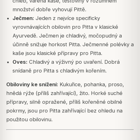
chléb, vařená kaše, těstoviny v rozumném
množství dobře vyhovují Pittě.
Ječmen:
Jeden z nejvíce specificky
vyrovnávajících obilovin pro Pitta v klasické
Ayurvedě. Ječmen je chladivý, močopudný a
účinně snižuje horkost Pitta. Ječmenné polévky a
kaše jsou klasické přípravy pro Pitta.
Oves:
Chladivý a výživný po uvaření. Dobrá
snídaně pro Pitta s chladivým kořením.
Obiloviny ke snížení:
Kukuřice, pohanka, proso,
hnědá rýže (příliš zahřívající), žito. Horké suché
přípravy, silně opražené, příliš kořeněné obilné
pokrmy, jsou pro Pitta zahřívající bez ohledu na
použitou obilovinu.