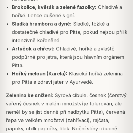
Brokolice, květák a zelené fazolky:
Chladivé a
hořké. Lehce dušené s ghí.
Sladká brambora a dýně:
Sladké, těžké a
dostatečně chladivé pro Pitta, pokud nejsou příliš
intenzivně kořeněné.
Artyčok a chřest:
Chladivé, hořké a zvláště
podpůrné pro játra, která jsou hlavním orgánem
Pitta.
Hořký meloun (Karela):
Klasická hořká zelenina
pro Pitta a zdraví jater v Ayurvedě.
Zelenina ke snížení:
Syrová cibule, česnek (čerstvý
vařený česnek v malém množství je tolerován, ale
neměl by se jíst denně při nadbytku Pitta), červená
řepa ve velkém množství (zahřívací), rajčata,
papriky, chilli papričky, lilek. Noční stíny obecně