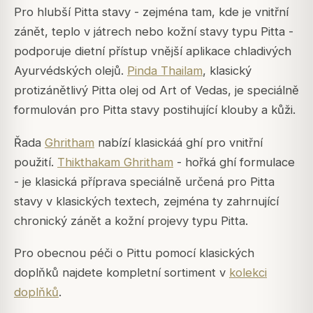
Pro hlubší Pitta stavy - zejména tam, kde je vnitřní
zánět, teplo v játrech nebo kožní stavy typu Pitta -
podporuje dietní přístup vnější aplikace chladivých
Ayurvédských olejů.
Pinda Thailam
, klasický
protizánětlivý Pitta olej od Art of Vedas, je speciálně
formulován pro Pitta stavy postihující klouby a kůži.
Řada
Ghritham
nabízí klasickáá ghí pro vnitřní
použití.
Thikthakam Ghritham
- hořká ghí formulace
- je klasická příprava speciálně určená pro Pitta
stavy v klasických textech, zejména ty zahrnující
chronický zánět a kožní projevy typu Pitta.
Pro obecnou péči o Pittu pomocí klasických
doplňků najdete kompletní sortiment v
kolekci
doplňků
.