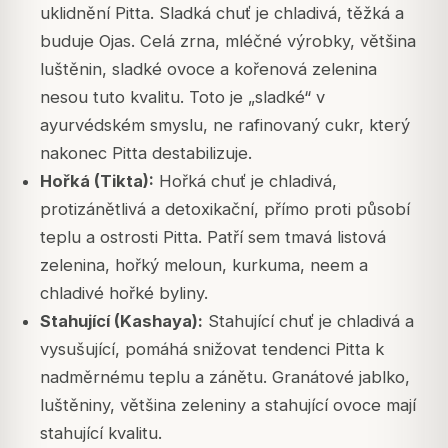
uklidnění Pitta. Sladká chuť je chladivá, těžká a
buduje Ojas. Celá zrna, mléčné výrobky, většina
luštěnin, sladké ovoce a kořenová zelenina
nesou tuto kvalitu. Toto je „sladké“ v
ayurvédském smyslu, ne rafinovaný cukr, který
nakonec Pitta destabilizuje.
Hořká (Tikta):
Hořká chuť je chladivá,
protizánětlivá a detoxikační, přímo proti působí
teplu a ostrosti Pitta. Patří sem tmavá listová
zelenina, hořký meloun, kurkuma, neem a
chladivé hořké byliny.
Stahující (Kashaya):
Stahující chuť je chladivá a
vysušující, pomáhá snižovat tendenci Pitta k
nadměrnému teplu a zánětu. Granátové jablko,
luštěniny, většina zeleniny a stahující ovoce mají
stahující kvalitu.