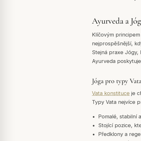
Ayurveda a Jóga
Klíčovým principem 
nejprospěšnější, kdy
Stejná praxe Jógy, 
Ayurveda poskytuje r
Jóga pro typy Vat
Vata konstituce
je c
Typy Vata nejvíce pr
Pomalé, stabilní
Stojící pozice, k
Předklony a rege