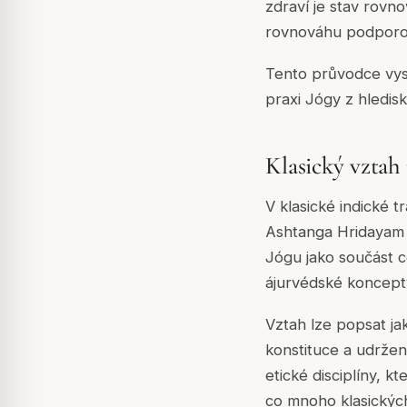
zdraví je stav rovn
rovnováhu podporov
Tento průvodce vysv
praxi Jógy z hledis
Klasický vztah
V klasické indické 
Ashtanga Hridayam (p
Jógu jako součást c
ájurvédské koncepty 
Vztah lze popsat ja
konstituce a udržen
etické disciplíny, 
co mnoho klasických