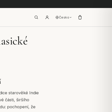
Česko
lasické
í
dice starověké Indie
 části, širšího
ladu: pochopení, že