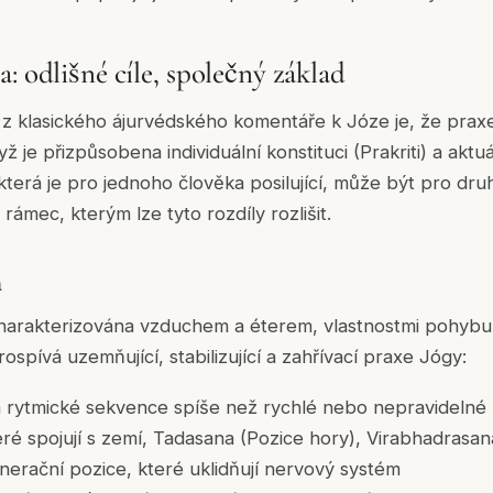
: odlišné cíle, společný základ
z klasického ájurvédského komentáře k Józe je, že prax
ž je přizpůsobena individuální konstituci (Prakriti) a aktuál
která je pro jednoho člověka posilující, může být pro dru
ámec, kterým lze tyto rozdíly rozlišit.
a
harakterizována vzduchem a éterem, vlastnostmi pohybu, 
ospívá uzemňující, stabilizující a zahřívací praxe Jógy:
 a rytmické sekvence spíše než rychlé nebo nepravidelné
teré spojují s zemí, Tadasana (Pozice hory), Virabhadrasan
nerační pozice, které uklidňují nervový systém