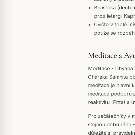
Bhastrika (dech m
proti letargii Kap
Cvičte v teplé m
potíže se rozbě
Meditace a Ay
Meditace - Dhyana v
Charaka Samhita popi
meditace je hlavní 
meditace podporuje
reaktivitu (Pitta) a
Pro začátečníky v 
stejnou dobu ráno -
důležitější pravidel