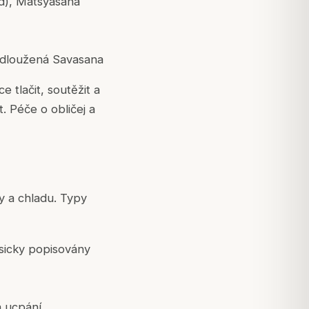
ud), Matsyasana
rodloužená Savasana
e tlačit, soutěžit a
. Péče o obličej a
ty a chladu. Typy
sicky popisovány
a ucpání