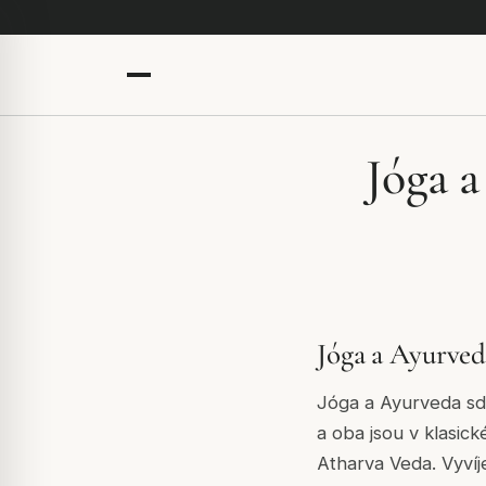
Jóga a
Jóga a Ayurveda
Jóga a Ayurveda sdí
a oba jsou v klasic
Atharva Veda. Vyvíj