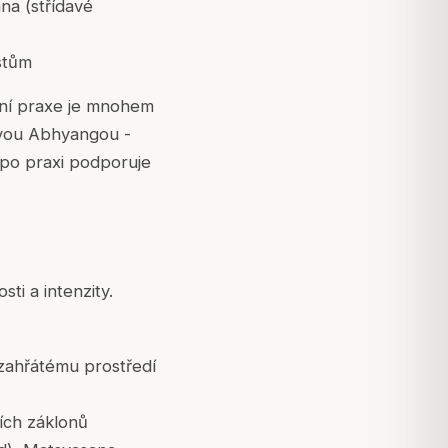
na (střídavé
stům
enní praxe je mnohem
jovou Abhyangou -
po praxi podporuje
ti a intenzity.
 zahřátému prostředí
ích záklonů