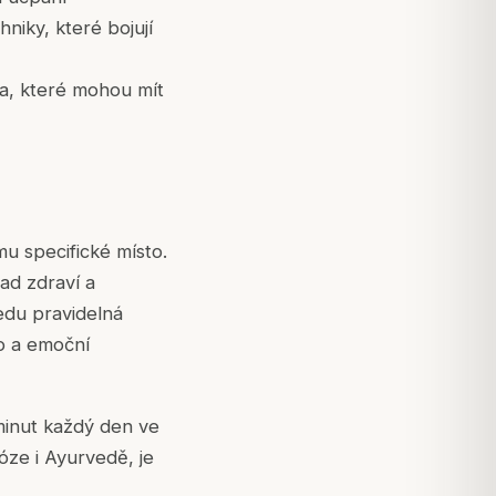
niky, které bojují
ha, které mohou mít
u specifické místo.
lad zdraví a
ledu pravidelná
o a emoční
minut každý den ve
óze i Ayurvedě, je