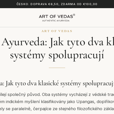
ČESKO: DOPRAVA €6,50, ZDARMA OD €100,00
ART OF VEDAS
 Ayurveda: Jak tyto dva k
systémy spolupracují
: Jak tyto dva klasické systémy spolupracuj
lejí společný původ. Oba systémy vycházejí z védské tra
kém indickém myšlení klasifikovány jako Upangas, doplňkové
ely se paralelně, čerpajíce ze stejného filozofického zák