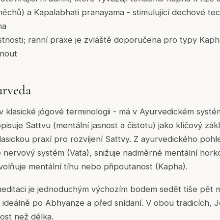
ěchů) a Kapalabhati pranayama - stimulující dechové tech
ha
ístnosti; ranní praxe je zvláště doporučena pro typy Kap
hnout
urveda
 klasické jógové terminologii - má v Ayurvedickém systém
suje Sattvu (mentální jasnost a čistotu) jako klíčový zák
klasickou praxí pro rozvíjení Sattvy. Z ayurvedického poh
 nervový systém (Vata), snižuje nadměrné mentální hork
 uvolňuje mentální tíhu nebo připoutanost (Kapha).
meditaci je jednoduchým výchozím bodem sedět tiše pět 
 ideálně po Abhyanze a před snídaní. V obou tradicích, J
nost než délka.