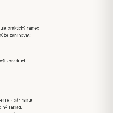
uje praktický rámec
může zahrnovat:
ši konstituci
erze - pár minut
lný základ.