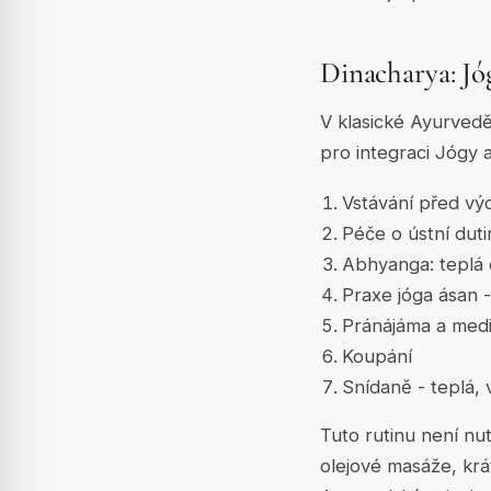
Dinacharya: Jó
V klasické Ayurvedě
pro integraci Jógy
Vstávání před vý
Péče o ústní duti
Abhyanga: teplá 
Praxe jóga ásan 
Pránájáma a med
Koupání
Snídaně - teplá, 
Tuto rutinu není n
olejové masáže, kr