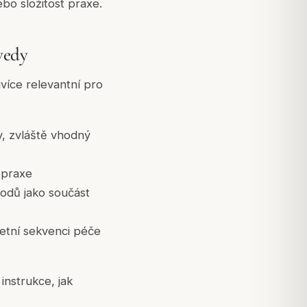
ebo složitost praxe.
vedy
jvíce relevantní pro
y, zvláště vhodný
 praxe
odů jako součást
etní sekvenci péče
nstrukce, jak