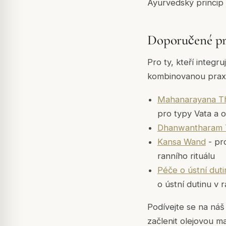
Ayurvedský princip ř
Doporučené pro
Pro ty, kteří integr
kombinovanou praxi
Mahanarayana Th
pro typy Vata a 
Dhanwantharam 
Kansa Wand
- pr
ranního rituálu
Péče o ústní duti
o ústní dutinu v 
Podívejte se na ná
začlenit olejovou m