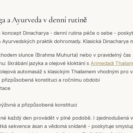
ga a Ayurveda v denní rutině
 koncept Dinacharya - denní rutina péče o sebe - poskyt
 a Ayurvedských praktik dohromady. Klasická Dinacharya 
chodem slunce (Brahma Muhurta) nebo v pravidelný čas
nu: škrábání jazyka a olejové kloktání s
Arimedadi Thailam
olejová automasáž s klasickým Thailamem vhodným pro va
- přizpůsobená konstituci a ročnímu období
itace
výživná a přizpůsobená konstituci
utné každý den provádět v plné podobě. I zjednodušená v
átká sekvence ásan a vědomá snídaně - poskytuje smyslup