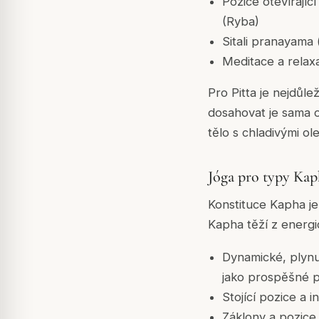
Pozice otevírajíc
(Ryba)
Sitali pranayama (
Meditace a relax
Pro Pitta je nejdůlež
dosahovat je sama o
tělo s chladivými ole
Jóga pro typy Kap
Konstituce Kapha je 
Kapha těží z energic
Dynamické, plynu
jako prospěšné 
Stojící pozice a i
Záklony a pozice 