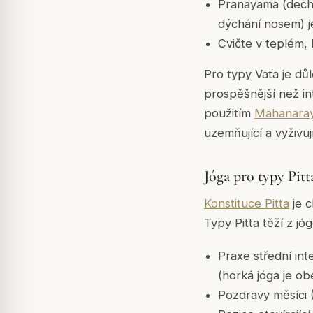
Pranayama (decho
dýchání nosem) je
Cvičte v teplém,
Pro typy Vata je dů
prospěšnější než in
použitím
Mahanaray
uzemňující a vyživuj
Jóga pro typy Pitt
Konstituce Pitta
je c
Typy Pitta těží z jó
Praxe střední in
(horká jóga je ob
Pozdravy měsíci 