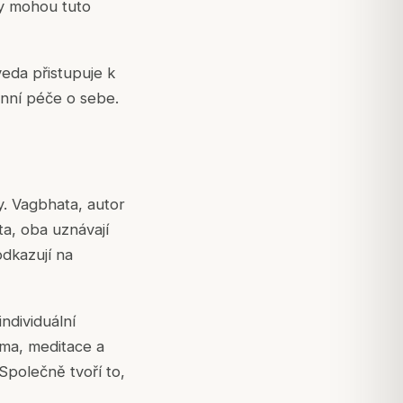
ky mohou tuto
eda přistupuje k
enní péče o sebe.
y. Vagbhata, autor
ta, oba uznávají
odkazují na
ndividuální
ama, meditace a
Společně tvoří to,