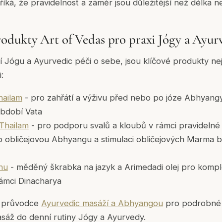
íká, že pravidelnost a záměr jsou důležitější než délka n
dukty Art of Vedas pro praxi Jógy a Ayur
ují Jógu a Ayurvedic péči o sebe, jsou klíčové produkty ne
:
ailam
- pro zahřátí a výživu před nebo po józe Abhyang
období Vata
Thailam
- pro podporu svalů a kloubů v rámci pravidelné
o obličejovou Abhyangu a stimulaci obličejových Marma b
nu
- měděný škrabka na jazyk a Arimedadi olej pro kompl
rámci Dinacharya
š průvodce
Ayurvedic masáží a Abhyangou
pro podrobné i
asáž do denní rutiny Jógy a Ayurvedy.