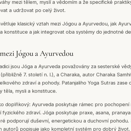
ováhy mezi tělem, myslí a vědomím a že specifické prakti
at a udržovat po celý život.
ětluje klasický vztah mezi Jógou a Ayurvedou, jak Ayurv
ka konstituce a jak integrovat oba systémy do jednotné d
 mezi Jógou a Ayurvedou
tradici jsou Jóga a Ayurveda považovány za sesterské věd
řibližně 7. století n. l.), a Charaka, autor Charaka Samhi
elkového zdraví a pohody. Patanjaliho Yoga Sutras zase 
těla, mysli a konstituce.
ko doplňkový: Ayurveda poskytuje rámec pro pochopení i
í fyzického zdraví. Jóga poskytuje praxe, asana, pranay
které podporují duševní, energetickou a duchovní pohodu. 
 autorů popisuje jako kompletní systém pro dobrý život.