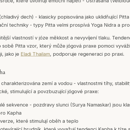
í srdce, které uvolňují emoční napětí - Ustrasana (Velblo
chladivý dech) - klasicky popisována jako uklidňující Pitta
ační techniky - typy Pitta velmi prospívá Yoga Nidra a p
itější vlastností v józe měkkost a nevyvíjení tlaku. Tendenc
 sobě Pitta vzor, který může jógová praxe pomoci vyvážit
ji, jako je
Eladi Thailam
, podporuje regeneraci po praxi.
ha
charakterizována zemí a vodou - vlastnostmi tíhy, stabili
ké, stimulující a povzbuzující jógové praxe:
lé sekvence - pozdravy slunci (Surya Namaskar) jsou kla
pro Kapha
nverze, které stimulují oběh a teplo
otevírající hrudník, které vyvažují tendenci Kapha k tíze 