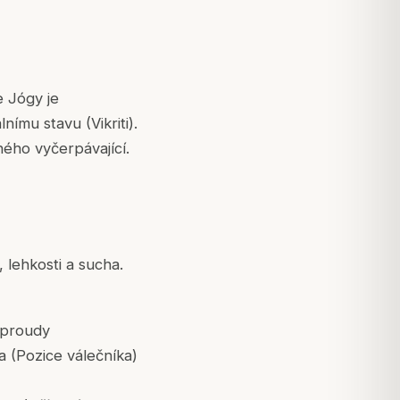
e Jógy je
nímu stavu (Vikriti).
hého vyčerpávající.
lehkosti a sucha.
 proudy
a (Pozice válečníka)