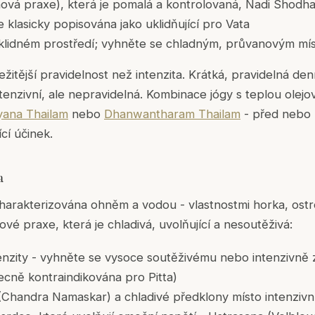
vá praxe), která je pomalá a kontrolovaná, Nadi Shodha
 klasicky popisována jako uklidňující pro Vata
 klidném prostředí; vyhněte se chladným, průvanovým mí
ležitější pravidelnost než intenzita. Krátká, pravidelná d
tenzivní, ale nepravidelná. Kombinace jógy s teplou ole
ana Thailam
nebo
Dhanwantharam Thailam
- před nebo 
ící účinek.
a
harakterizována ohněm a vodou - vlastnostmi horka, ostros
gové praxe, která je chladivá, uvolňující a nesoutěživá:
tenzity - vyhněte se vysoce soutěživému nebo intenzivně
ecně kontraindikována pro Pitta)
(Chandra Namaskar) a chladivé předklony místo intenzivn