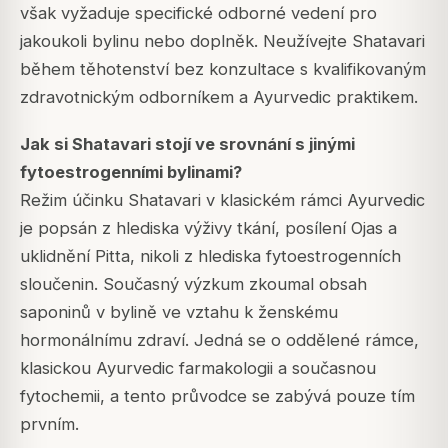
však vyžaduje specifické odborné vedení pro
jakoukoli bylinu nebo doplněk. Neužívejte Shatavari
během těhotenství bez konzultace s kvalifikovaným
zdravotnickým odborníkem a Ayurvedic praktikem.
Jak si Shatavari stojí ve srovnání s jinými
fytoestrogenními bylinami?
Režim účinku Shatavari v klasickém rámci Ayurvedic
je popsán z hlediska výživy tkání, posílení Ojas a
uklidnění Pitta, nikoli z hlediska fytoestrogenních
sloučenin. Současný výzkum zkoumal obsah
saponinů v bylině ve vztahu k ženskému
hormonálnímu zdraví. Jedná se o oddělené rámce,
klasickou Ayurvedic farmakologii a současnou
fytochemii, a tento průvodce se zabývá pouze tím
prvním.