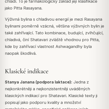
chladí. To je farmakologický základ její klasifikace
jako Pitta Rasayana.
Výživná bylina s chladivou energií je mezi Rasayana
bylinami poměrně vzácná, většina výživných bylin je
také zahřívající. Tato kombinace, budující, zvlhčující,
chladivá, činí Shatavari zvláště vhodnou pro Pitta,
kde by zahřívací vlastnost Ashwagandhy byla
naopak škodlivá.
Klasické indikace
Stanya Janana (podpora laktace):
Jedna z
nejkonkrétněji a nejkonzistentněji uváděných
klasických indikací pro Shatavari. Klasické texty ji
popisují jako podporu kvality a množství