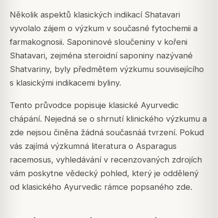
Několik aspektů klasických indikací Shatavari
vyvolalo zájem o výzkum v současné fytochemii a
farmakognosii. Saponinové sloučeniny v kořeni
Shatavari, zejména steroidní saponiny nazývané
Shatvariny, byly předmětem výzkumu souvisejícího
s klasickými indikacemi byliny.
Tento průvodce popisuje klasické Ayurvedic
chápání. Nejedná se o shrnutí klinického výzkumu a
zde nejsou činěna žádná současnáá tvrzení. Pokud
vás zajímá výzkumná literatura o Asparagus
racemosus, vyhledávání v recenzovaných zdrojích
vám poskytne vědecký pohled, který je oddělený
od klasického Ayurvedic rámce popsaného zde.