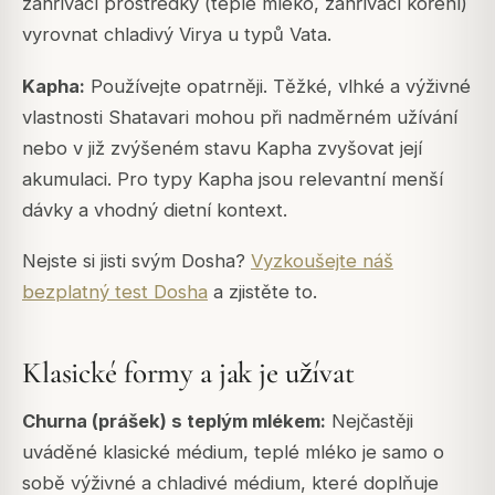
zahřívací prostředky (teplé mléko, zahřívací koření)
vyrovnat chladivý Virya u typů Vata.
Kapha:
Používejte opatrněji. Těžké, vlhké a výživné
vlastnosti Shatavari mohou při nadměrném užívání
nebo v již zvýšeném stavu Kapha zvyšovat její
akumulaci. Pro typy Kapha jsou relevantní menší
dávky a vhodný dietní kontext.
Nejste si jisti svým Dosha?
Vyzkoušejte náš
bezplatný test Dosha
a zjistěte to.
Klasické formy a jak je užívat
Churna (prášek) s teplým mlékem:
Nejčastěji
uváděné klasické médium, teplé mléko je samo o
sobě výživné a chladivé médium, které doplňuje