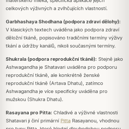
mateřského mléka, specifická aplikace jejích
celkových výživných a zvlhčujících vlastností.
Garbhashaya Shodhana (podpora zdraví dělohy):
V klasických textech uváděna jako podpora zdraví
děložní tkáně, popisováno tradičními termíny výživy
tkání a údržby kanálů, nikoli současnými termíny.
Shukrala (podpora reprodukční tkáně):
Stejně jako
Ashwagandha je Shatavari uváděna pro podporu
reprodukční tkáně, ale konkrétně ženské
reprodukční tkáně (Artava Dhatu), zatímco
Ashwagandha je více specificky uváděna pro
mužskou (Shukra Dhatu).
Rasayana pro Pitta:
Chladivé a výživné vlastnosti
Shatavari ji činí primární
Pitta
Rasayanou, vhodnou
pro typy Pitta, které hledají dlouhodobou podporu