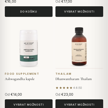
€16,00
Od
€17,00
DO KOŠÍKU
VYBRAT MOŽNOSTI
FOOD SUPPLEMENT
THAILAM
Ashwagandha kapsle
Dhanwantharam Thailam
★★★★★
4.6 (5)
Na základě 5 hodnocení
Od
€14,00
Od
€23,00
VYBRAT MOŽNOSTI
VYBRAT MOŽNOSTI