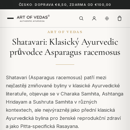
ČESKO: DOPRAVA €6,50, ZDARMA OD €100,00
ART OF VEDAS
Shatavari: Klasický Ayurvedic
průvodce Asparagus racemosus
Shatavari (Asparagus racemosus) patří mezi
nejčastěji zmiňované byliny v klasické Ayurvedické
literatuře, objevuje se v Charaka Samhita, Ashtanga
Hridayam a Sushruta Samhita v různých
kontextech, ale nejvýrazněji jako přední klasická
Ayurvedická bylina pro ženské reprodukční zdraví
a jako Pitta-specifická Rasayana.