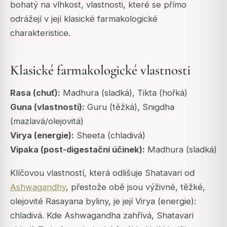
bohatý na vlhkost, vlastnosti, které se přímo
odrážejí v její klasické farmakologické
charakteristice.
Klasické farmakologické vlastnosti
Rasa (chuť):
Madhura (sladká), Tikta (hořká)
Guna (vlastnosti):
Guru (těžká), Snigdha
(mazlavá/olejovitá)
Virya (energie):
Sheeta (chladivá)
Vipaka (post-digestační účinek):
Madhura (sladká)
Klíčovou vlastností, která odlišuje Shatavari od
Ashwagandhy
, přestože obě jsou výživné, těžké,
olejovité Rasayana byliny, je její Virya (energie):
chladivá. Kde Ashwagandha zahřívá, Shatavari