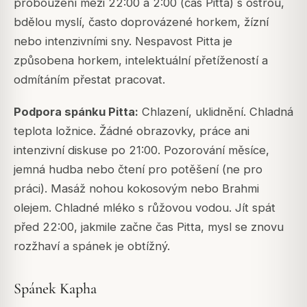
probouzení mezi 22:00 a 2:00 (čas Pitta) s ostrou,
bdělou myslí, často doprovázené horkem, žízní
nebo intenzivními sny. Nespavost Pitta je
způsobena horkem, intelektuální přetížeností a
odmítáním přestat pracovat.
Podpora spánku Pitta:
Chlazení, uklidnění. Chladná
teplota ložnice. Žádné obrazovky, práce ani
intenzivní diskuse po 21:00. Pozorování měsíce,
jemná hudba nebo čtení pro potěšení (ne pro
práci). Masáž nohou kokosovým nebo Brahmi
olejem. Chladné mléko s růžovou vodou. Jít spát
před 22:00, jakmile začne čas Pitta, mysl se znovu
rozžhaví a spánek je obtížný.
Spánek Kapha