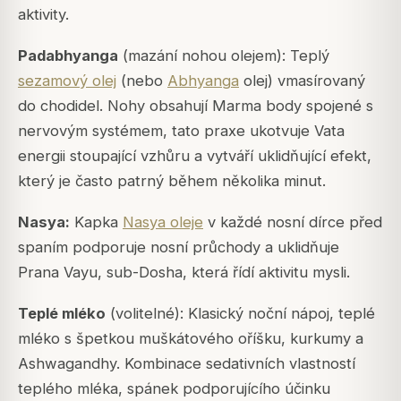
aktivity.
Padabhyanga
(mazání nohou olejem): Teplý
sezamový olej
(nebo
Abhyanga
olej) vmasírovaný
do chodidel. Nohy obsahují Marma body spojené s
nervovým systémem, tato praxe ukotvuje Vata
energii stoupající vzhůru a vytváří uklidňující efekt,
který je často patrný během několika minut.
Nasya:
Kapka
Nasya oleje
v každé nosní dírce před
spaním podporuje nosní průchody a uklidňuje
Prana Vayu, sub-Dosha, která řídí aktivitu mysli.
Teplé mléko
(volitelné): Klasický noční nápoj, teplé
mléko s špetkou muškátového oříšku, kurkumy a
Ashwagandhy. Kombinace sedativních vlastností
teplého mléka, spánek podporujícího účinku