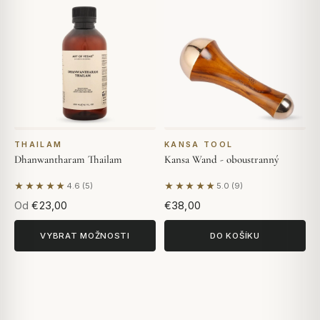
THAILAM
KANSA TOOL
Dhanwantharam Thailam
Kansa Wand - oboustranný
★★★★★
★★★★★
4.6 (5)
5.0 (9)
Na základě 5 hodnocení
Na základě 9 hodnocení
Od
€23,00
€38,00
VYBRAT MOŽNOSTI
DO KOŠÍKU