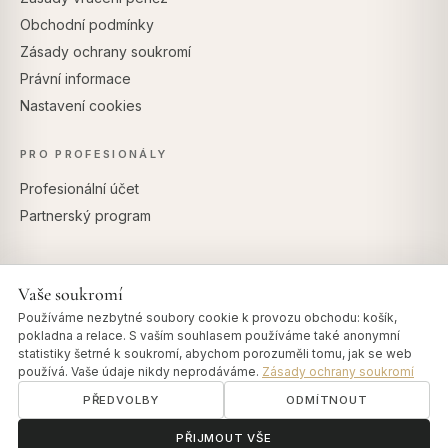
Obchodní podmínky
Zásady ochrany soukromí
Právní informace
Nastavení cookies
PRO PROFESIONÁLY
Profesionální účet
Partnerský program
Vaše soukromí
BEZPEČNÉ PLATBY
Používáme nezbytné soubory cookie k provozu obchodu: košík,
pokladna a relace. S vaším souhlasem používáme také anonymní
statistiky šetrné k soukromí, abychom porozuměli tomu, jak se web
používá. Vaše údaje nikdy neprodáváme.
Zásady ochrany soukromí
PŘEDVOLBY
ODMÍTNOUT
© 2026 Art of Vedas · Authentic Ayurveda d.o.o.
info@artofvedas.com
ॐ
Potřebujete pomoc?
PŘIJMOUT VŠE