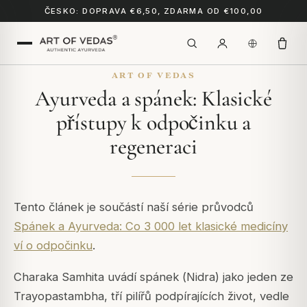
ČESKO: DOPRAVA €6,50, ZDARMA OD €100,00
ART OF VEDAS
Ayurveda a spánek: Klasické
přístupy k odpočinku a
regeneraci
Tento článek je součástí naší série průvodců
Spánek a Ayurveda: Co 3 000 let klasické medicíny
ví o odpočinku
.
Charaka Samhita
uvádí spánek (
Nidra
) jako jeden ze
Trayopastambha
, tří pilířů podpírajících život, vedle