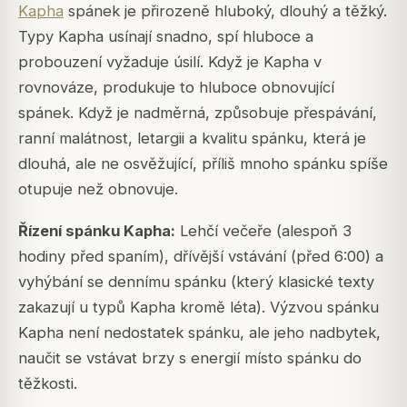
Kapha
spánek je přirozeně hluboký, dlouhý a těžký.
Typy Kapha usínají snadno, spí hluboce a
probouzení vyžaduje úsilí. Když je Kapha v
rovnováze, produkuje to hluboce obnovující
spánek. Když je nadměrná, způsobuje přespávání,
ranní malátnost, letargii a kvalitu spánku, která je
dlouhá, ale ne osvěžující, příliš mnoho spánku spíše
otupuje než obnovuje.
Řízení spánku Kapha:
Lehčí večeře (alespoň 3
hodiny před spaním), dřívější vstávání (před 6:00) a
vyhýbání se dennímu spánku (který klasické texty
zakazují u typů Kapha kromě léta). Výzvou spánku
Kapha není nedostatek spánku, ale jeho nadbytek,
naučit se vstávat brzy s energií místo spánku do
těžkosti.