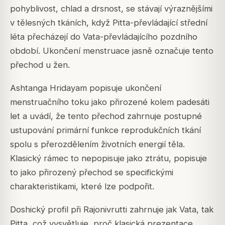
pohyblivost, chlad a drsnost, se stávají výraznějšími
v tělesných tkáních, když Pitta-převládající střední
léta přecházejí do Vata-převládajícího pozdního
období. Ukončení menstruace jasně označuje tento
přechod u žen.
Ashtanga Hridayam popisuje ukončení
menstruačního toku jako přirozené kolem padesáti
let a uvádí, že tento přechod zahrnuje postupné
ustupování primární funkce reprodukčních tkání
spolu s přerozdělením životních energií těla.
Klasický rámec to nepopisuje jako ztrátu, popisuje
to jako přirozený přechod se specifickými
charakteristikami, které lze podpořit.
Doshický profil při Rajonivrutti zahrnuje jak Vata, tak
Pitta, což vysvětluje, proč klasická prezentace