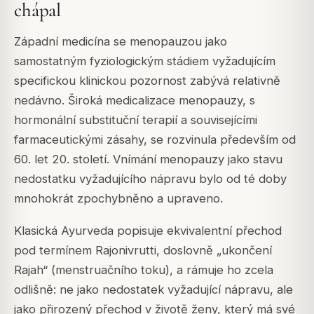
chápal
Západní medicína se menopauzou jako
samostatným fyziologickým stádiem vyžadujícím
specifickou klinickou pozornost zabývá relativně
nedávno. Široká medicalizace menopauzy, s
hormonální substituční terapií a souvisejícími
farmaceutickými zásahy, se rozvinula především od
60. let 20. století. Vnímání menopauzy jako stavu
nedostatku vyžadujícího nápravu bylo od té doby
mnohokrát zpochybněno a upraveno.
Klasická Ayurveda popisuje ekvivalentní přechod
pod termínem Rajonivrutti, doslovně „ukončení
Rajah“ (menstruačního toku), a rámuje ho zcela
odlišně: ne jako nedostatek vyžadující nápravu, ale
jako přirozený přechod v životě ženy, který má své