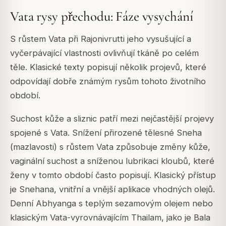
Vata rysy přechodu: Fáze vysychání
S růstem Vata při Rajonivrutti jeho vysušující a
vyčerpávající vlastnosti ovlivňují tkáně po celém
těle. Klasické texty popisují několik projevů, které
odpovídají dobře známým rysům tohoto životního
období.
Suchost kůže a sliznic patří mezi nejčastější projevy
spojené s Vata. Snížení přirozené tělesné Sneha
(mazlavosti) s růstem Vata způsobuje změny kůže,
vaginální suchost a sníženou lubrikaci kloubů, které
ženy v tomto období často popisují. Klasický přístup
je Snehana, vnitřní a vnější aplikace vhodných olejů.
Denní Abhyanga s teplým sezamovým olejem nebo
klasickým Vata-vyrovnávajícím Thailam, jako je Bala