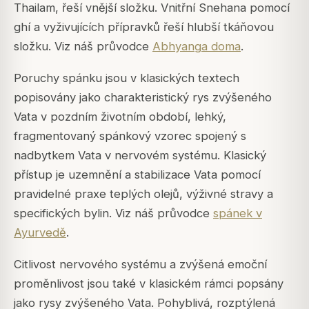
Thailam, řeší vnější složku. Vnitřní Snehana pomocí
ghí a vyživujících přípravků řeší hlubší tkáňovou
složku. Viz náš průvodce
Abhyanga doma
.
Poruchy spánku jsou v klasických textech
popisovány jako charakteristický rys zvýšeného
Vata v pozdním životním období, lehký,
fragmentovaný spánkový vzorec spojený s
nadbytkem Vata v nervovém systému. Klasický
přístup je uzemnění a stabilizace Vata pomocí
pravidelné praxe teplých olejů, výživné stravy a
specifických bylin. Viz náš průvodce
spánek v
Ayurvedě
.
Citlivost nervového systému a zvýšená emoční
proměnlivost jsou také v klasickém rámci popsány
jako rysy zvýšeného Vata. Pohyblivá, rozptýlená