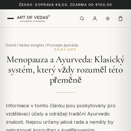
ČESKO: DOPRAVA €6,50, ZDARMA OD €100,00
Domů
/
Vedas Insights
/
Poznejte ájurvédu
ZÁKLADY
Menopauza a Ayurveda: Klasický
systém, který vždy rozuměl této
přeměně
Informace v tomto článku jsou poskytovány pro
vzdělávací účely a odrážejí tradiční Ayurvedic
znalosti. Nejsou určeny jakoá rada a neměly by
nahrazovat konzultaci s kvalifikovaným