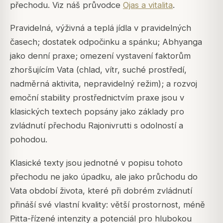
přechodu. Viz náš průvodce
Ojas a vitalita
.
Pravidelná, výživná a teplá jídla v pravidelných
časech; dostatek odpočinku a spánku; Abhyanga
jako denní praxe; omezení vystavení faktorům
zhoršujícím Vata (chlad, vítr, suché prostředí,
nadměrná aktivita, nepravidelný režim); a rozvoj
emoční stability prostřednictvím praxe jsou v
klasických textech popsány jako základy pro
zvládnutí přechodu Rajonivrutti s odolností a
pohodou.
Klasické texty jsou jednotné v popisu tohoto
přechodu ne jako úpadku, ale jako průchodu do
Vata období života, které při dobrém zvládnutí
přináší své vlastní kvality: větší prostornost, méně
Pitta-řízené intenzity a potenciál pro hlubokou