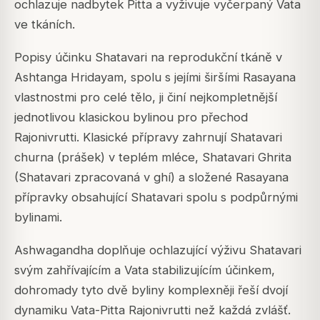
ochlazuje nadbytek Pitta a vyživuje vyčerpaný Vata
ve tkáních.
Popisy účinku Shatavari na reprodukční tkáně v
Ashtanga Hridayam, spolu s jejími širšími Rasayana
vlastnostmi pro celé tělo, ji činí nejkompletnější
jednotlivou klasickou bylinou pro přechod
Rajonivrutti. Klasické přípravy zahrnují Shatavari
churna (prášek) v teplém mléce, Shatavari Ghrita
(Shatavari zpracovaná v ghí) a složené Rasayana
přípravky obsahující Shatavari spolu s podpůrnými
bylinami.
Ashwagandha doplňuje ochlazující výživu Shatavari
svým zahřívajícím a Vata stabilizujícím účinkem,
dohromady tyto dvě byliny komplexněji řeší dvojí
dynamiku Vata-Pitta Rajonivrutti než každá zvlášť.