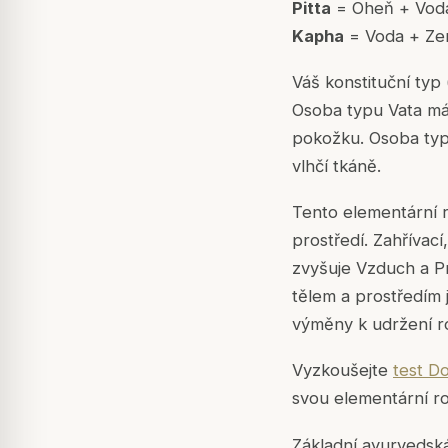
Pitta
= Oheň + Voda
Kapha
= Voda + Zem
Váš konstituční typ 
Osoba typu Vata má 
pokožku. Osoba typu
vlhčí tkáně.
Tento elementární r
prostředí. Zahřívac
zvyšuje Vzduch a Pr
tělem a prostředím 
výměny k udržení r
Vyzkoušejte
test D
svou elementární r
Základní ayurvedská