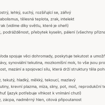
strý, lehký, suchý, rozšiřující se, zářivý
bolismus, tělesná teplota, zrak, intelekt
ak (vidíme díky světlu, které je oheň)
, podrážděnost, přebytek kyselin, pálení (všechny příz
Voda spojuje věci dohromady, poskytuje tekutost a umožň
 šťávy, synoviální tekutina, mozkomíšní mok, to vše jsou p
ost, mazání a spojovací sílu, která drží struktury těla po
 tekutý, hladký, měkký, tekoucí, mazlavý
iny, krevní plazma, míza, sliny, pot, moč, reprodukční t
uť (jazyk potřebuje vlhkost k vnímání chutí)
, zácpa, nadměrný hlen, citová připoutanost