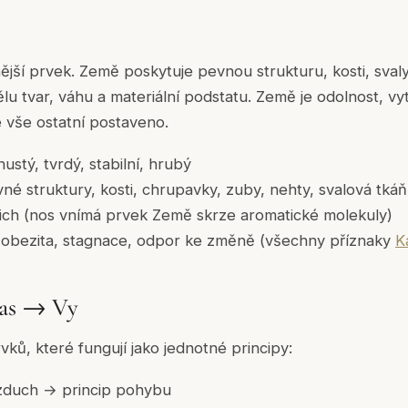
nější prvek. Země poskytuje pevnou strukturu, kosti, svaly
ělu tvar, váhu a materiální podstatu. Země je odolnost, vyt
e vše ostatní postaveno.
ustý, tvrdý, stabilní, hrubý
é struktury, kosti, chrupavky, zuby, nehty, svalová tkáň
ch (nos vnímá prvek Země skrze aromatické molekuly)
 obezita, stagnace, odpor ke změně (všechny příznaky
K
as → Vy
vků, které fungují jako jednotné principy:
zduch → princip pohybu