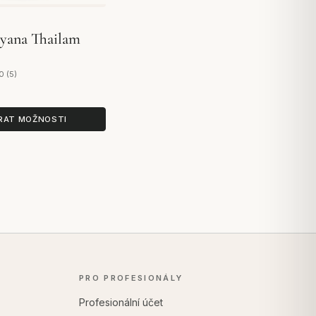
yana Thailam
0 (5)
 5 hodnocení
RAT MOŽNOSTI
PRO PROFESIONÁLY
Profesionální účet