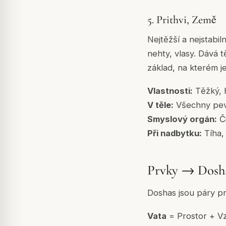
5. Prithvi, Země
Nejtěžší a nejstabil
nehty, vlasy. Dává t
základ, na kterém j
Vlastnosti:
Těžký, h
V těle:
Všechny pevn
Smyslový orgán:
Či
Při nadbytku:
Tíha,
Prvky → Dosh
Doshas jsou páry pr
Vata
= Prostor + V