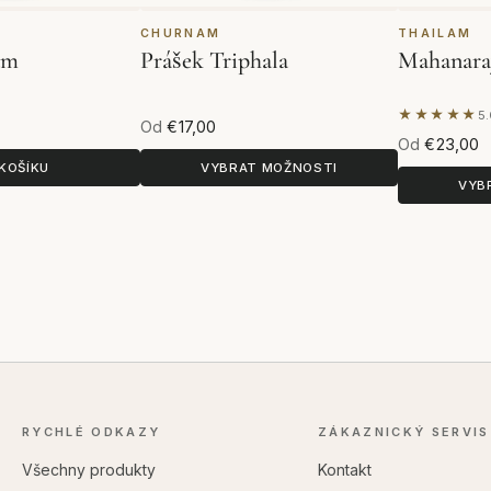
CHURNAM
THAILAM
am
Prášek Triphala
Mahanara
★★★★★
5.
Na základě
Od
€17,00
Od
€23,00
KOŠÍKU
VYBRAT MOŽNOSTI
VYB
RYCHLÉ ODKAZY
ZÁKAZNICKÝ SERVIS
Všechny produkty
Kontakt