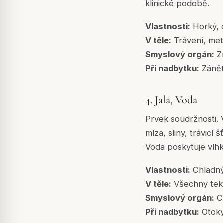
klinické podobě.
Vlastnosti:
Horký, o
V těle:
Trávení, meta
Smyslový orgán:
Zr
Při nadbytku:
Zánět
4. Jala, Voda
Prvek soudržnosti. 
míza, sliny, trávicí
Voda poskytuje vlhk
Vlastnosti:
Chladný,
V těle:
Všechny tekut
Smyslový orgán:
Ch
Při nadbytku:
Otoky