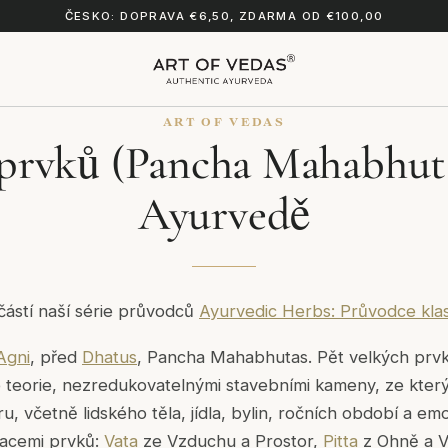
ČESKO: DOPRAVA €6,50, ZDARMA OD €100,00
ART OF VEDAS
 prvků (Pancha Mahabhuta
Ayurvedě
částí naší série průvodců
Ayurvedic Herbs: Průvodce klas
Agni
, před
Dhatus
, Pancha Mahabhutas. Pět velkých prvků
 teorie, nezredukovatelnými stavebními kameny, ze který
u, včetně lidského těla, jídla, bylin, ročních období a e
acemi prvků:
Vata
ze Vzduchu a Prostor,
Pitta
z Ohně a 