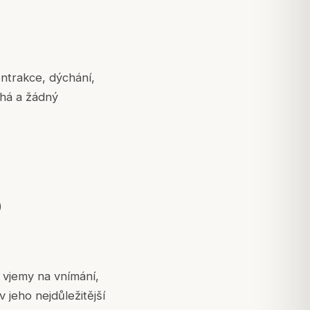
ntrakce, dýchání,
chá a žádný
)
 vjemy na vnímání,
 jeho nejdůležitější