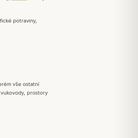
fické potraviny,
terém vše ostatní
, zvukovody, prostory