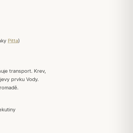
naky
Pitta
)
uje transport. Krev,
rojevy prvku Vody.
hromadě.
ekutiny