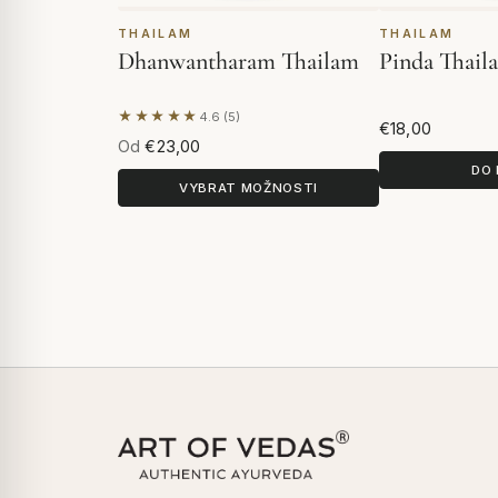
THAILAM
THAILAM
Dhanwantharam Thailam
Pinda Thail
★★★★★
4.6 (5)
Na základě 5 hodnocení
€18,00
Od
€23,00
DO 
VYBRAT MOŽNOSTI