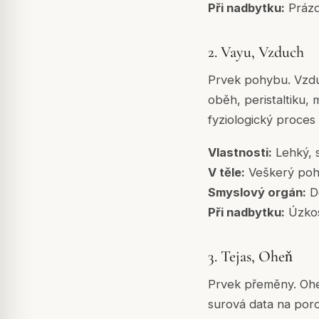
Při nadbytku:
Prázd
2. Vayu, Vzduch
Prvek pohybu. Vzduc
oběh, peristaltiku,
fyziologický proces
Vlastnosti:
Lehký, s
V těle:
Veškerý pohy
Smyslový orgán:
Do
Při nadbytku:
Úzkos
3. Tejas, Oheň
Prvek přeměny. Oheň
surová data na poro