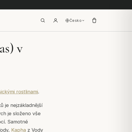
Česko
s) v
ickými rostlinami
.
 je nejzákladnější
ch je složeno vše
mocí. Samotné
Vody,
Kapha
z Vody