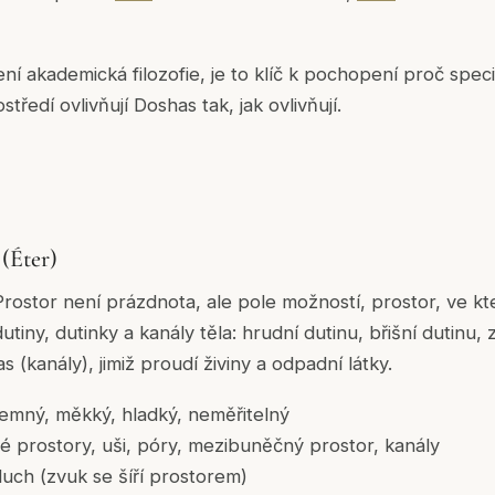
í akademická filozofie, je to klíč k pochopení
proč
speci
ostředí ovlivňují Doshas tak, jak ovlivňují.
 (Éter)
Prostor není prázdnota, ale
pole možností
, prostor, ve k
dutiny, dutinky a kanály těla: hrudní dutinu, břišní dutinu
s (kanály), jimiž proudí živiny a odpadní látky.
emný, měkký, hladký, neměřitelný
 prostory, uši, póry, mezibuněčný prostor, kanály
uch (zvuk se šíří prostorem)