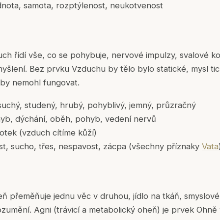
nota, samota, rozptýlenost, neukotvenost
h řídí vše, co se pohybuje, nervové impulzy, svalové ko
 myšlení. Bez prvku Vzduchu by tělo bylo statické, mysl ti
 by nemohl fungovat.
uchý, studený, hrubý, pohyblivý, jemný, průzračný
b, dýchání, oběh, pohyb, vedení nervů
tek (vzduch cítíme kůží)
t, sucho, třes, nespavost, zácpa (všechny příznaky
Vata
 přeměňuje jednu věc v druhou, jídlo na tkáň, smyslové
zumění. Agni (trávicí a metabolický oheň) je prvek Ohně v