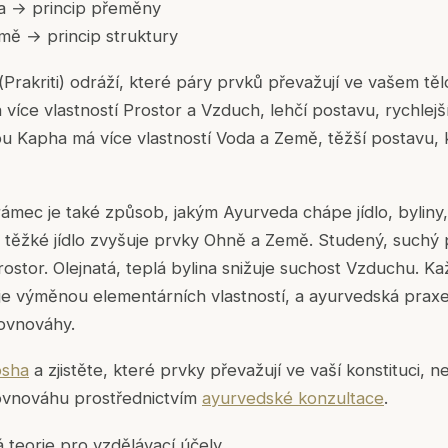
 → princip přeměny
ě → princip struktury
(
Prakriti
) odráží, které páry prvků převažují ve vašem těl
více vlastností Prostor a Vzduch, lehčí postavu, rychlejší
 Kapha má více vlastností Voda a Země, těžší postavu, k
ámec je také způsob, jakým Ayurveda chápe jídlo, byliny,
í, těžké jídlo zvyšuje prvky Ohně a Země. Studený, suchý
ostor. Olejnatá, teplá bylina snižuje suchost Vzduchu. Ka
je výměnou elementárních vlastností, a ayurvedská praxe j
ovnováhy.
osha
a zjistěte, které prvky převažují ve vaší konstituci,
ovnováhu prostřednictvím
ayurvedské konzultace
.
 teorie pro vzdělávací účely.