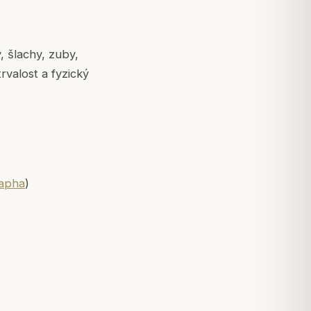
, šlachy, zuby,
rvalost a fyzický
apha
)