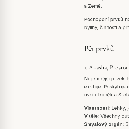
a Země.
Pochopení prvků nen
byliny, činnosti a pr
Pět prvků
1. Akasha, Prostor
Nejjemnější prvek. 
existuje. Poskytuje 
uvnitř buněk a Srota
Vlastnosti:
Lehký, j
V těle:
Všechny duté
Smyslový orgán:
Sl