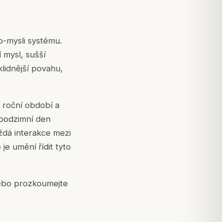
o-mysli systému.
 mysl, sušší
lidnější povahu,
 roční období a
 podzimní den
ždá interakce mezi
e umění řídit tyto
 nebo prozkoumejte