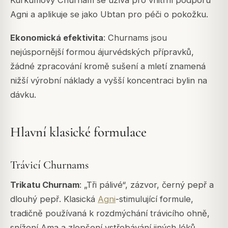
Agni
a aplikuje se jako Ubtan pro péči o pokožku.
Ekonomická efektivita
: Churnams jsou
nejúspornější formou ájurvédských přípravků,
žádné zpracování kromě sušení a mletí znamená
nižší výrobní náklady a vyšší koncentraci bylin na
dávku.
Hlavní klasické formulace
Trávicí Churnams
Trikatu Churnam
: „Tři pálivé“, zázvor, černý pepř a
dlouhý pepř. Klasická
Agni
-stimulující formule,
tradičně používaná k rozdmýchání trávicího ohně,
snížení
Ama
a zlepšení vstřebávání jiných léků.