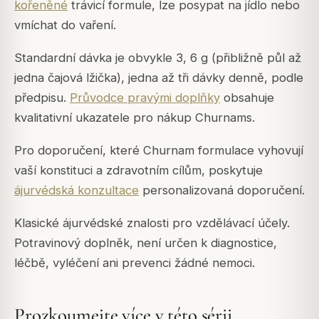
kořeněné
trávicí formule, lze posypat na jídlo nebo
vmíchat do vaření.
Standardní dávka je obvykle 3, 6 g (přibližně půl až
jedna čajová lžička), jedna až tři dávky denně, podle
předpisu.
Průvodce pravými doplňky
obsahuje
kvalitativní ukazatele pro nákup Churnams.
Pro doporučení, které Churnam formulace vyhovují
vaší konstituci a zdravotním cílům, poskytuje
ájurvédská konzultace
personalizovaná doporučení.
Klasické ájurvédské znalosti pro vzdělávací účely.
Potravinový doplněk, není určen k diagnostice,
léčbě, vyléčení ani prevenci žádné nemoci.
Prozkoumejte více v této sérii