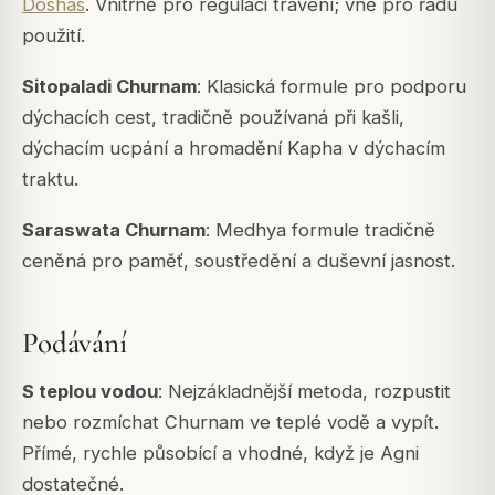
Doshas
. Vnitřně pro regulaci trávení; vně pro řadu
použití.
Sitopaladi Churnam
: Klasická formule pro podporu
dýchacích cest, tradičně používaná při kašli,
dýchacím ucpání a hromadění
Kapha
v dýchacím
traktu.
Saraswata Churnam
: Medhya formule tradičně
ceněná pro paměť, soustředění a duševní jasnost.
Podávání
S teplou vodou
: Nejzákladnější metoda, rozpustit
nebo rozmíchat Churnam ve teplé vodě a vypít.
Přímé, rychle působící a vhodné, když je
Agni
dostatečné.