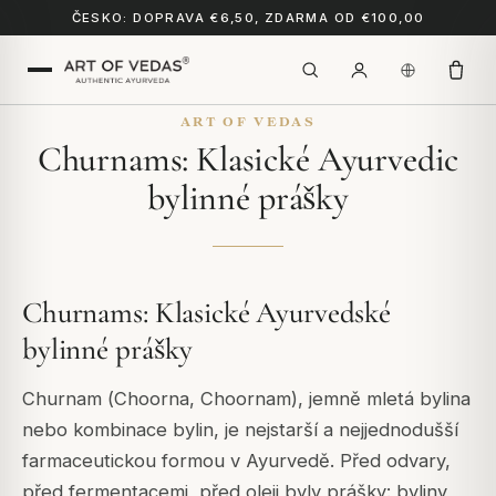
ČESKO: DOPRAVA €6,50, ZDARMA OD €100,00
ART OF VEDAS
Churnams: Klasické Ayurvedic
bylinné prášky
Churnams: Klasické Ayurvedské
bylinné prášky
Churnam (
Choorna
,
Choornam
), jemně mletá bylina
nebo kombinace bylin, je nejstarší a nejjednodušší
farmaceutickou formou v Ayurvedě. Před odvary,
před fermentacemi, před oleji byly prášky: byliny