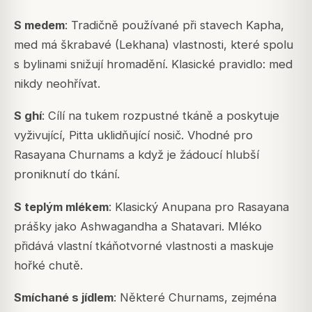
S medem
: Tradičně používané při stavech
Kapha
,
med má škrabavé (Lekhana) vlastnosti, které spolu
s bylinami snižují hromadění. Klasické pravidlo: med
nikdy neohřívat.
S ghí
: Cílí na tukem rozpustné tkáně a poskytuje
vyživující, Pitta uklidňující nosič. Vhodné pro
Rasayana Churnams a když je žádoucí hlubší
proniknutí do tkání.
S teplým mlékem
: Klasický Anupana pro Rasayana
prášky jako Ashwagandha a Shatavari. Mléko
přidává vlastní tkáňotvorné vlastnosti a maskuje
hořké chutě.
Smíchané s jídlem
: Některé Churnams, zejména