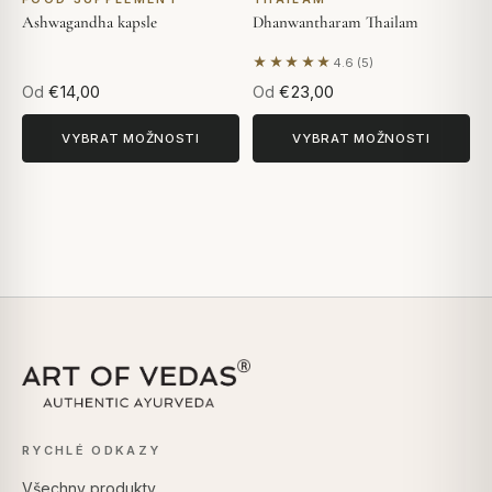
Ashwagandha kapsle
Dhanwantharam Thailam
★★★★★
4.6 (5)
Na základě 5 hodnocení
Od
€14,00
Od
€23,00
VYBRAT MOŽNOSTI
VYBRAT MOŽNOSTI
RYCHLÉ ODKAZY
Všechny produkty