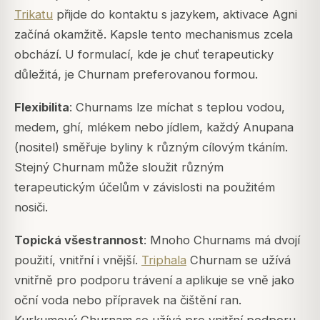
Trikatu
přijde do kontaktu s jazykem, aktivace
Agni
začíná okamžitě. Kapsle tento mechanismus zcela
obchází. U formulací, kde je chuť terapeuticky
důležitá, je Churnam preferovanou formou.
Flexibilita
: Churnams lze míchat s teplou vodou,
medem, ghí, mlékem nebo jídlem, každý Anupana
(nositel) směřuje byliny k různým cílovým tkáním.
Stejný Churnam může sloužit různým
terapeutickým účelům v závislosti na použitém
nosiči.
Topická všestrannost
: Mnoho Churnams má dvojí
použití, vnitřní i vnější.
Triphala
Churnam se užívá
vnitřně pro podporu trávení a aplikuje se vně jako
oční voda nebo přípravek na čištění ran.
Kurkumový Churnam se užívá pro vnitřní podporu