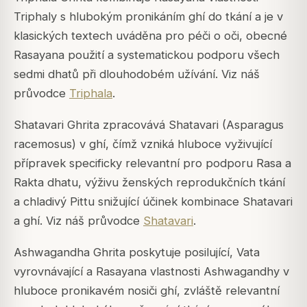
Triphaly s hlubokým pronikáním ghí do tkání a je v
klasických textech uváděna pro péči o oči, obecné
Rasayana použití a systematickou podporu všech
sedmi dhatů při dlouhodobém užívání. Viz náš
průvodce
Triphala
.
Shatavari Ghrita zpracovává Shatavari (Asparagus
racemosus) v ghí, čímž vzniká hluboce vyživující
přípravek specificky relevantní pro podporu Rasa a
Rakta dhatu, výživu ženských reprodukčních tkání
a chladivý Pittu snižující účinek kombinace Shatavari
a ghí. Viz náš průvodce
Shatavari
.
Ashwagandha Ghrita poskytuje posilující, Vata
vyrovnávající a Rasayana vlastnosti Ashwagandhy v
hluboce pronikavém nosiči ghí, zvláště relevantní