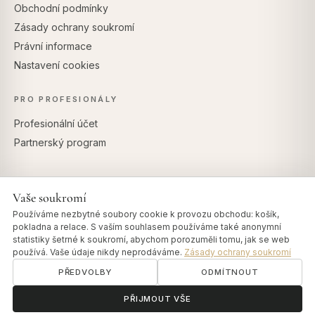
Obchodní podmínky
Zásady ochrany soukromí
Právní informace
Nastavení cookies
PRO PROFESIONÁLY
Profesionální účet
Partnerský program
Vaše soukromí
BEZPEČNÉ PLATBY
Používáme nezbytné soubory cookie k provozu obchodu: košík,
pokladna a relace. S vaším souhlasem používáme také anonymní
statistiky šetrné k soukromí, abychom porozuměli tomu, jak se web
používá. Vaše údaje nikdy neprodáváme.
Zásady ochrany soukromí
PŘEDVOLBY
ODMÍTNOUT
© 2026 Art of Vedas · Authentic Ayurveda d.o.o.
info@artofvedas.com
ॐ
Potřebujete pomoc?
PŘIJMOUT VŠE