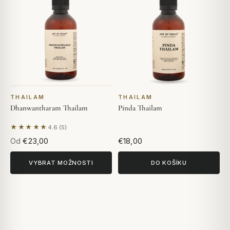
THAILAM
THAILAM
Dhanwantharam Thailam
Pinda Thailam
★★★★★
4.6 (5)
Na základě 5 hodnocení
Od
€23,00
€18,00
VYBRAT MOŽNOSTI
DO KOŠÍKU