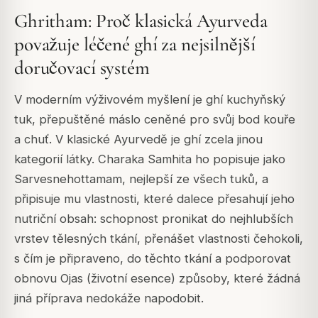
Ghritham: Proč klasická Ayurveda
považuje léčené ghí za nejsilnější
doručovací systém
V moderním výživovém myšlení je ghí kuchyňský
tuk, přepuštěné máslo ceněné pro svůj bod kouře
a chuť. V klasické Ayurvedě je ghí zcela jinou
kategorií látky. Charaka Samhita ho popisuje jako
Sarvesnehottamam, nejlepší ze všech tuků, a
připisuje mu vlastnosti, které dalece přesahují jeho
nutriční obsah: schopnost pronikat do nejhlubších
vrstev tělesných tkání, přenášet vlastnosti čehokoli,
s čím je připraveno, do těchto tkání a podporovat
obnovu Ojas (životní esence) způsoby, které žádná
jiná příprava nedokáže napodobit.