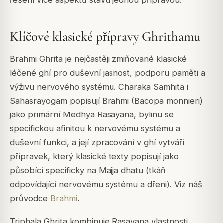
řešení více aspektů stavu jednou přípravou.
Klíčové klasické přípravy Ghrithamu
Brahmi Ghrita je nejčastěji zmiňované klasické
léčené ghí pro duševní jasnost, podporu paměti a
výživu nervového systému. Charaka Samhita i
Sahasrayogam popisují Brahmi (Bacopa monnieri)
jako primární Medhya Rasayana, bylinu se
specifickou afinitou k nervovému systému a
duševní funkci, a její zpracování v ghí vytváří
přípravek, který klasické texty popisují jako
působící specificky na Majja dhatu (tkáň
odpovídající nervovému systému a dřeni). Viz náš
průvodce
Brahmi
.
Triphala Ghrita kombinuje Rasayana vlastnosti