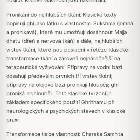
nosiče. Klíčové vlastnosti jsou následující.
Pronikání do nejhlubších tkání: Klasické texty
popisují ghí jako látku s vlastnostmi Sukshma (jemná
a pronikavá), které mu umožňují dosáhnout Majja
dhatu (dřeň a nervová tkáň) a dále, nejhlubších
vrstev tkání, které jsou poslední v řetězci klasické
transformace tkání a zároveň nejnáročnější na
terapeutické vyživování. Přípravy na vodní bázi
dosahují především prvních tří vrstev tkání;
přípravy na olejové bázi pronikají hlouběji; ghí
proniká nejhlouběji. Toto klasické tvrzení je
základem specifického použití Ghrithamu při
neurologických a psychických stavech v klasické
praxi.
Transformace tisíce vlastností: Charaka Samhita