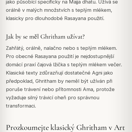
jako působící specificky na Majja dhatu. Užívá se
orálně v malých množstvích s teplým mlékem,
klasicky pro dlouhodobé Rasayana použití.
Jak by se měl Ghritham užívat?
Zahřátý, orálně, nalačno nebo s teplým mlékem.
Pro obecné Rasayana použití je nejdostupnější
domácí praxí čajová lžička s teplým mlékem večer.
Klasické texty zdůrazňují dostatečné Agni jako
předpoklad, Ghritham by neměl být užíván při
poruše trávení nebo přítomnosti Ama, protože
vyžaduje silný trávicí oheň pro správnou
transformaci.
Prozkoumejte klasický Ghritham v Art