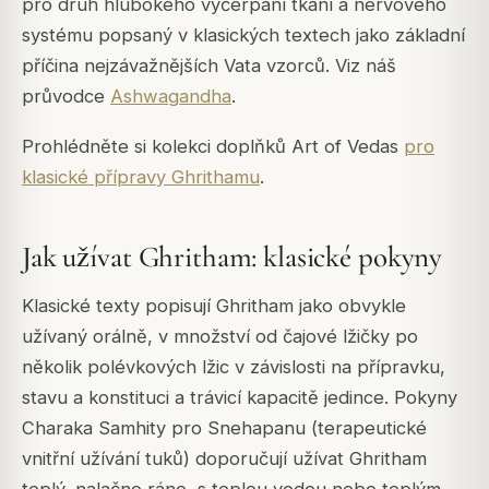
pro druh hlubokého vyčerpání tkání a nervového
systému popsaný v klasických textech jako základní
příčina nejzávažnějších Vata vzorců. Viz náš
průvodce
Ashwagandha
.
Prohlédněte si kolekci doplňků Art of Vedas
pro
klasické přípravy Ghrithamu
.
Jak užívat Ghritham: klasické pokyny
Klasické texty popisují Ghritham jako obvykle
užívaný orálně, v množství od čajové lžičky po
několik polévkových lžic v závislosti na přípravku,
stavu a konstituci a trávicí kapacitě jedince. Pokyny
Charaka Samhity pro Snehapanu (terapeutické
vnitřní užívání tuků) doporučují užívat Ghritham
teplý, nalačno ráno, s teplou vodou nebo teplým