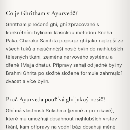
Co je Ghritham v Ayurvedě?
Ghritham je léčené ghí, ghí zpracované s
konkrétními bylinami klasickou metodou Sneha
Paka. Charaka Samhita popisuje ghí jako nejlepší ze
všech tuků a nejúčinnější nosič bylin do nejhlubších
tělesných tkání, zejména nervového systému a
dřeně (Majja dhatu). Přípravy sahají od jedné byliny
Brahmi Ghrita po složité složené formule zahrnující
dvacet a více bylin.
Proč Ayurveda používá ghí jakoý nosič?
Ghí má vlastnosti Sukshma (jemné a pronikavé),
které mu umožňují dosáhnout nejhlubších vrstev
tkání, kam přípravy na vodní bázi dosahují méně