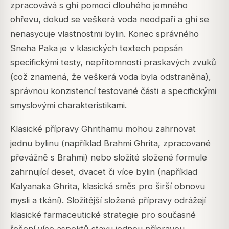
zpracovává s ghí pomocí dlouhého jemného
ohřevu, dokud se veškerá voda neodpaří a ghí se
nenasycuje vlastnostmi bylin. Konec správného
Sneha Paka je v klasických textech popsán
specifickými testy, nepřítomností praskavých zvuků
(což znamená, že veškerá voda byla odstraněna),
správnou konzistencí testované části a specifickými
smyslovými charakteristikami.
Klasické přípravy Ghrithamu mohou zahrnovat
jednu bylinu (například Brahmi Ghrita, zpracované
převážně s Brahmi) nebo složité složené formule
zahrnující deset, dvacet či více bylin (například
Kalyanaka Ghrita, klasická směs pro širší obnovu
mysli a tkání). Složitější složené přípravy odrážejí
klasické farmaceutické strategie pro současné