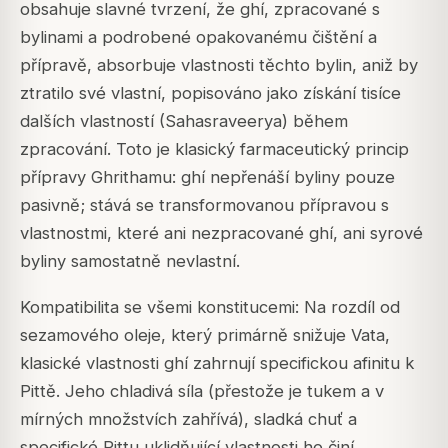
obsahuje slavné tvrzení, že ghí, zpracované s
bylinami a podrobené opakovanému čištění a
přípravě, absorbuje vlastnosti těchto bylin, aniž by
ztratilo své vlastní, popisováno jako získání tisíce
dalších vlastností (Sahasraveerya) během
zpracování. Toto je klasický farmaceutický princip
přípravy Ghrithamu: ghí nepřenáší byliny pouze
pasivně; stává se transformovanou přípravou s
vlastnostmi, které ani nezpracované ghí, ani syrové
byliny samostatně nevlastní.
Kompatibilita se všemi konstitucemi: Na rozdíl od
sezamového oleje, který primárně snižuje Vata,
klasické vlastnosti ghí zahrnují specifickou afinitu k
Pittě. Jeho chladivá síla (přestože je tukem a v
mírných množstvích zahřívá), sladká chuť a
specifické Pittu uklidňující vlastnosti ho činí