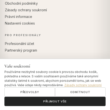
Obchodní podmínky
Zásady ochrany soukromí
Právní informace
Nastavení cookies
PRO PROFESIONÁLY
Profesionální účet
Partnerský program
Vaše soukromí
BEZPEČNÉ PLATBY
Používáme nezbytné soubory cookie k provozu obchodu: košík,
pokladna a relace. S vaším souhlasem používáme také anonymní
statistiky šetrné k soukromí, abychom porozuměli tomu, jak se web
používá. Vaše údaje nikdy neprodáváme.
Zásady ochrany soukromí
PŘEDVOLBY
ODMÍTNOUT
© 2026 Art of Vedas · Authentic Ayurveda d.o.o.
ॐ
Potřebujete pomoc?
PŘIJMOUT VŠE
info@artofvedas.com