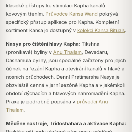
klasické přístupy ke stimulaci Kapha kanálů
kovovým třením.
Průvodce Kansa Wand
pokrývá
specifický přístup aplikace pro Kapha. Kompletní
sortiment Kansa je dostupný v
kolekci Kansa Rituals
.
Nasya pro čištění hlavy Kapha:
Tikshna
(pronikavé) byliny v
Anu Thailam
, Devadaru,
Dashamula byliny, jsou speciálně zařazeny pro jejich
účinek na řezání Kapha a otevírání kanálů v hlavě a
nosních průchodech. Denní Pratimarsha Nasya je
obzvláště cenná v jarní sezóně Kapha a v jakémkoli
období dýchacích a hlavových nahromadění Kapha.
Praxe je podrobně popsána v
průvodci Anu
Thailam
.
Měděné nástroje, Tridoshahara a aktivace Kapha:
Praktika pití vody uložené přes noc v měděné