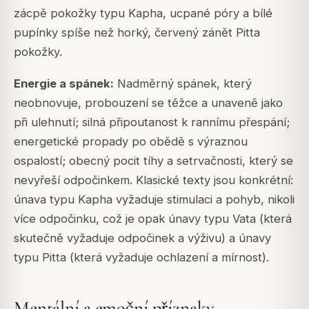
zácpě pokožky typu Kapha, ucpané póry a bílé
pupínky spíše než horký, červený zánět Pitta
pokožky.
Energie a spánek:
Nadměrný spánek, který
neobnovuje, probouzení se těžce a unaveně jako
při ulehnutí; silná připoutanost k rannímu přespání;
energetické propady po obědě s výraznou
ospalostí; obecný pocit tíhy a setrvačnosti, který se
nevyřeší odpočinkem. Klasické texty jsou konkrétní:
únava typu Kapha vyžaduje stimulaci a pohyb, nikoli
více odpočinku, což je opak únavy typu Vata (která
skutečně vyžaduje odpočinek a výživu) a únavy
typu Pitta (která vyžaduje ochlazení a mírnost).
Mentální a emoční příznaky