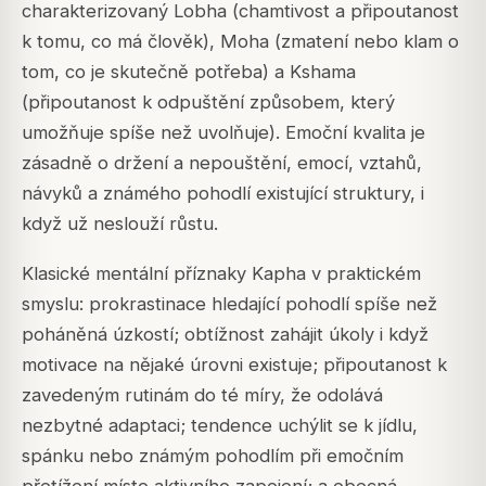
charakterizovaný Lobha (chamtivost a připoutanost
k tomu, co má člověk), Moha (zmatení nebo klam o
tom, co je skutečně potřeba) a Kshama
(připoutanost k odpuštění způsobem, který
umožňuje spíše než uvolňuje). Emoční kvalita je
zásadně o držení a nepouštění, emocí, vztahů,
návyků a známého pohodlí existující struktury, i
když už neslouží růstu.
Klasické mentální příznaky Kapha v praktickém
smyslu: prokrastinace hledající pohodlí spíše než
poháněná úzkostí; obtížnost zahájit úkoly i když
motivace na nějaké úrovni existuje; připoutanost k
zavedeným rutinám do té míry, že odolává
nezbytné adaptaci; tendence uchýlit se k jídlu,
spánku nebo známým pohodlím při emočním
přetížení místo aktivního zapojení; a obecná