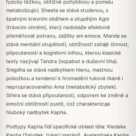
fyzicky těžkou, obtížně pohyblivou a pomalu
metabolizující. Sheeta se stává studenou, s
špatným krevním oběhem a otupělým Agni
(trávicím ohněm), který nedokáže efektivně
přeměňovat potravu, zážitky ani emoce. Manda se
stává mentální otupělostí, obtížností zahájit činnost,
připoutaností a kognitivní mlhou, kterou klasické
texty nazývají Tandra (ospalost a duševní tíha).
Snigdha se stává nadbytkem hlenu, mastnou
pokožkou a tendencí k hromadění tukové tkáně i
nepropracovaného Ama (metabolický zbytek).
Sthira se stává připoutaností, odporem ke změně a
emoční obtížností pustit, což charakterizuje
hluboký nadbytek Kapha.
Podtypy Kapha řídí specifické oblasti těla: Kledaka
Kapha (žaludek, trávicí mazání), Avalambaka Kapha