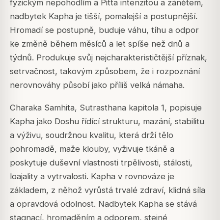
fyzickým nepohodlím a Pitta intenzitou a zánětem,
nadbytek Kapha je tišší, pomalejší a postupnější.
Hromadí se postupně, buduje váhu, tíhu a odpor
ke změně během měsíců a let spíše než dnů a
týdnů. Produkuje svůj nejcharakterističtější příznak,
setrvačnost, takovým způsobem, že i rozpoznání
nerovnováhy působí jako příliš velká námaha.
Charaka Samhita, Sutrasthana kapitola 1, popisuje
Kapha jako Doshu řídící strukturu, mazání, stabilitu
a výživu, soudržnou kvalitu, která drží tělo
pohromadě, maže klouby, vyživuje tkáně a
poskytuje duševní vlastnosti trpělivosti, stálosti,
loajality a vytrvalosti. Kapha v rovnováze je
základem, z něhož vyrůstá trvalé zdraví, klidná síla
a opravdová odolnost. Nadbytek Kapha se stává
stagnací, hromaděním a odporem, stejné