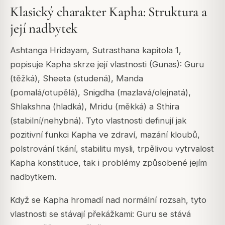
Klasický charakter Kapha: Struktura a
její nadbytek
Ashtanga Hridayam, Sutrasthana kapitola 1,
popisuje Kapha skrze její vlastnosti (Gunas): Guru
(těžká), Sheeta (studená), Manda
(pomalá/otupělá), Snigdha (mazlavá/olejnatá),
Shlakshna (hladká), Mridu (měkká) a Sthira
(stabilní/nehybná). Tyto vlastnosti definují jak
pozitivní funkci Kapha ve zdraví, mazání kloubů,
polstrování tkání, stabilitu mysli, trpělivou vytrvalost
Kapha konstituce, tak i problémy způsobené jejím
nadbytkem.
Když se Kapha hromadí nad normální rozsah, tyto
vlastnosti se stávají překážkami: Guru se stává