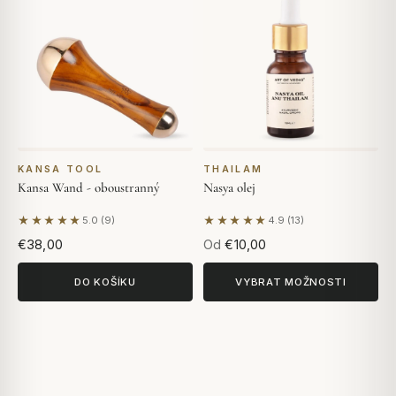
KANSA TOOL
THAILAM
Kansa Wand - oboustranný
Nasya olej
★★★★★
★★★★★
5.0 (9)
4.9 (13)
Na základě 9 hodnocení
Na základě 13 hodnocení
€38,00
Od
€10,00
DO KOŠÍKU
VYBRAT MOŽNOSTI