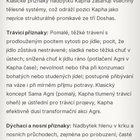
Klasické příznaky nadbytku Kapha zasahují všechny
tělesné systémy, což odráží pozici Kapha jako
nejvíce strukturálně pronikavé ze tří Doshas.
Trávicí příznaky:
Pomalé, těžké trávení s
prodlouženým pocitem sytosti po jídle; pocit, že
jídlo zůstává nestrávené; sladká nebo těžká chuť v
ústech; snížená chuť k jídlu ráno (potlačení Agni v
Kapha čase); nevolnost nebo tíha při konzumaci
bohatých nebo studených jídel; postupné přibývání
na váze i při mírném příjmu potravy. Klasický
koncept Sama Agni (pomalý, Kapha tlumený trávicí
oheň) je ústřední pro trávicí projevy, Kapha
efektivně dusí transformační akci Agni.
Dýchací a nosní příznaky:
Nadbytek hlenu v krku a
nosních průchodech, zejména po probuzení; časté