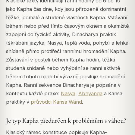
Klasické texty identifikují ranní hodiny od 6 do 10
jako Kapha čas dne, kdy jsou přirozeně dominantní
těžké, pomalé a studené vlastnosti Kapha. Vstávání
během nebo před tímto časovým oknem a okamžité
zapojení do fyzické aktivity, Dinacharya praktik
(škrábání jazyka, Nasya, teplá voda, pohyb) a lehká
snídaně přímo protiřečí rannímu hromadění Kapha.
Zůstávání v posteli během Kapha hodin, těžká
studená snídaně nebo vyhýbání se ranní aktivitě
během tohoto období výrazně posiluje hromadění
Kapha. Ranní sekvence Dinacharya je popsána v
kontextu každé praxe:
Nasya
,
Abhyanga
a Kansa
praktiky v
průvodci Kansa Wand
.
Je typ Kapha předurčen k problémům s váhou?
Klasický rámec konstituce popisuje Kapha-