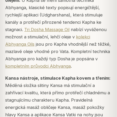
olejem:
U Kapha se mění samotná technika
Abhyanga, klasické texty popisují energičtější,
rychlejší aplikaci (Udgharshana), která stimuluje
kanály a protiřečí přirozené tendenci Kapha ke
stagnaci.
Tri Dosha Massage Oil
nabízí vyváženou
možnost a stimulační, lehčí oleje v
kolekci
Abhyanga Oils
jsou pro Kapha vhodnější než těžké,
mazlavé oleje vhodné pro Vata. Kompletní technika
Abhyanga pro každý typ Dosha je popsána v
kompletním průvodci Abhyanga
.
Kansa nástroje, stimulace Kapha kovem a třením:
Měděná složka slitiny Kansa má stimulační a
zahřívací kvalitu, která přímo protiřečí chladnému a
stagnujícímu charakteru Kapha. Pravidelná
energická masáž obličeje Kansa, masáž pokožky
hlavy Kansa a aplikace Kansa Vatki na nohy jsou