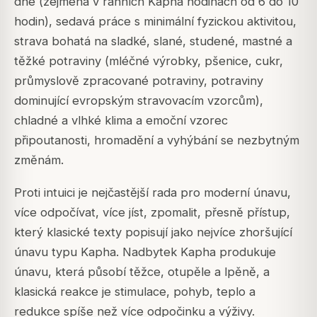
dne (zejména v ranních Kapha hodinách od 6 do 10
hodin), sedavá práce s minimální fyzickou aktivitou,
strava bohatá na sladké, slané, studené, mastné a
těžké potraviny (mléčné výrobky, pšenice, cukr,
průmyslově zpracované potraviny, potraviny
dominující evropským stravovacím vzorcům),
chladné a vlhké klima a emoční vzorec
připoutanosti, hromadění a vyhýbání se nezbytným
změnám.
Proti intuici je nejčastější rada pro moderní únavu,
více odpočívat, více jíst, zpomalit, přesně přístup,
který klasické texty popisují jako nejvíce zhoršující
únavu typu Kapha. Nadbytek Kapha produkuje
únavu, která působí těžce, otupěle a lpěně, a
klasická reakce je stimulace, pohyb, teplo a
redukce spíše než více odpočinku a výživy.