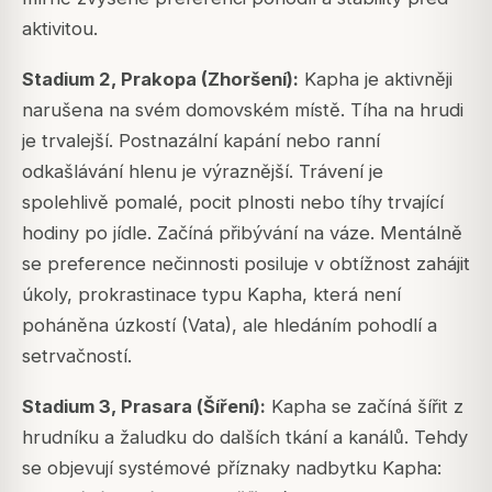
aktivitou.
Stadium 2, Prakopa (Zhoršení):
Kapha je aktivněji
narušena na svém domovském místě. Tíha na hrudi
je trvalejší. Postnazální kapání nebo ranní
odkašlávání hlenu je výraznější. Trávení je
spolehlivě pomalé, pocit plnosti nebo tíhy trvající
hodiny po jídle. Začíná přibývání na váze. Mentálně
se preference nečinnosti posiluje v obtížnost zahájit
úkoly, prokrastinace typu Kapha, která není
poháněna úzkostí (Vata), ale hledáním pohodlí a
setrvačností.
Stadium 3, Prasara (Šíření):
Kapha se začíná šířit z
hrudníku a žaludku do dalších tkání a kanálů. Tehdy
se objevují systémové příznaky nadbytku Kapha: