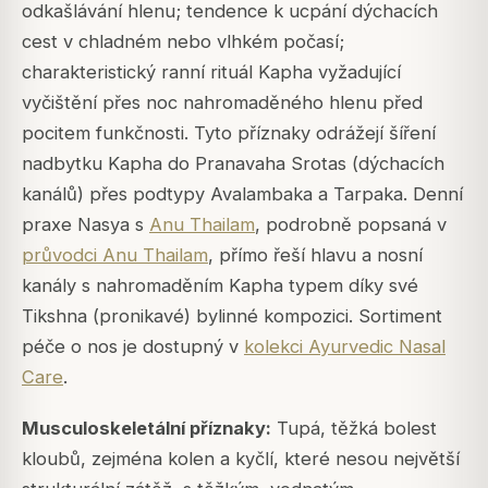
odkašlávání hlenu; tendence k ucpání dýchacích
cest v chladném nebo vlhkém počasí;
charakteristický ranní rituál Kapha vyžadující
vyčištění přes noc nahromaděného hlenu před
pocitem funkčnosti. Tyto příznaky odrážejí šíření
nadbytku Kapha do Pranavaha Srotas (dýchacích
kanálů) přes podtypy Avalambaka a Tarpaka. Denní
praxe Nasya s
Anu Thailam
, podrobně popsaná v
průvodci Anu Thailam
, přímo řeší hlavu a nosní
kanály s nahromaděním Kapha typem díky své
Tikshna (pronikavé) bylinné kompozici. Sortiment
péče o nos je dostupný v
kolekci Ayurvedic Nasal
Care
.
Musculoskeletální příznaky:
Tupá, těžká bolest
kloubů, zejména kolen a kyčlí, které nesou největší