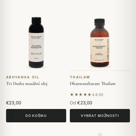
ABHYANGA OIL
THAILAM
Tri Dosha masážní olej
Dhanwantharam Thailam
★★★★★
4.6 (5)
Na základě 5 hodnocení
€23,00
Od
€23,00
DO KOŠÍKU
VYBRAT MOŽNOSTI