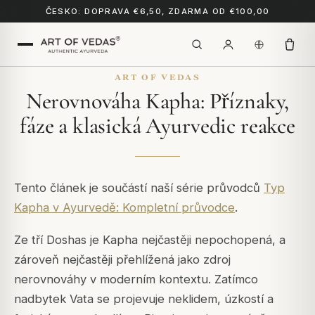
ČESKO: DOPRAVA €6,50, ZDARMA OD €100,00
ART OF VEDAS
Nerovnováha Kapha: Příznaky,
fáze a klasická Ayurvedic reakce
Tento článek je součástí naší série průvodců
Typ
Kapha v Ayurvedě: Kompletní průvodce
.
Ze tří Doshas je Kapha nejčastěji nepochopená, a
zároveň nejčastěji přehlížená jako zdroj
nerovnováhy v moderním kontextu. Zatímco
nadbytek Vata se projevuje neklidem, úzkostí a