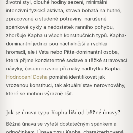
životní styl, dlouhé hodiny sezení, minimální
intenzivní fyzická aktivita, strava bohatá na hutné,
zpracované a studené potraviny, narušené
spánkové cykly a nedostatek ranního pohybu,
zhoršuje Kapha u všech konstitučních typů. Kapha-
dominantní jedinci jsou náchylnější a rychleji
hromadí, ale i Vata nebo Pitta-dominantní osoba,
která přijme konzistentně sedavé a těžké stravovací
návyky, časem rozvine příznaky nadbytku Kapha.
Hodnocení Dosha
pomáhá identifikovat jak
vrozenou konstituci, tak aktuální stav nerovnováhy,
které se mohou výrazně lišit.
Jak se únava typu Kapha liší od běžné únavy?
Běžná únava se vyřeší dostatečným spánkem a
odpočinkem. Únava typu Kapha, charakterizovaná