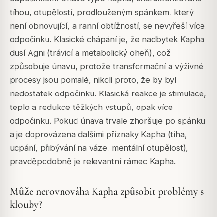
tíhou, otupělostí, prodlouženým spánkem, který
není obnovující, a ranní obtížností, se nevyřeší více
odpočinku. Klasické chápání je, že nadbytek Kapha
dusí Agni (trávicí a metabolický oheň), což
způsobuje únavu, protože transformační a výživné
procesy jsou pomalé, nikoli proto, že by byl
nedostatek odpočinku. Klasická reakce je stimulace,
teplo a redukce těžkých vstupů, opak více
odpočinku. Pokud únava trvale zhoršuje po spánku
a je doprovázena dalšími příznaky Kapha (tíha,
ucpání, přibývání na váze, mentální otupělost),
pravděpodobně je relevantní rámec Kapha.
Může nerovnováha Kapha způsobit problémy s
klouby?