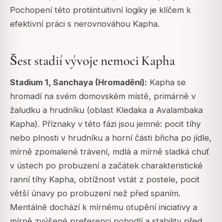
Pochopení této protiintuitivní logiky je klíčem k
efektivní práci s nerovnováhou Kapha.
Šest stadií vývoje nemoci Kapha
Stadium 1, Sanchaya (Hromadění):
Kapha se
hromadí na svém domovském místě, primárně v
žaludku a hrudníku (oblast Kledaka a Avalambaka
Kapha). Příznaky v této fázi jsou jemné: pocit tíhy
nebo plnosti v hrudníku a horní části břicha po jídle,
mírně zpomalené trávení, mdlá a mírně sladká chuť
v ústech po probuzení a začátek charakteristické
ranní tíhy Kapha, obtížnost vstát z postele, pocit
větší únavy po probuzení než před spaním.
Mentálně dochází k mírnému otupění iniciativy a
mírně zvýšené preferenci pohodlí a stability před