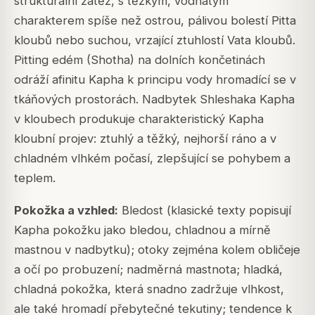
strukturální zátěž, s těžkým, vodnatým
charakterem spíše než ostrou, pálivou bolestí Pitta
kloubů nebo suchou, vrzající ztuhlostí Vata kloubů.
Pitting edém (Shotha) na dolních končetinách
odráží afinitu Kapha k principu vody hromadící se v
tkáňových prostorách. Nadbytek Shleshaka Kapha
v kloubech produkuje charakteristický Kapha
kloubní projev: ztuhlý a těžký, nejhorší ráno a v
chladném vlhkém počasí, zlepšující se pohybem a
teplem.
Pokožka a vzhled:
Bledost (klasické texty popisují
Kapha pokožku jako bledou, chladnou a mírně
mastnou v nadbytku); otoky zejména kolem obličeje
a očí po probuzení; nadměrná mastnota; hladká,
chladná pokožka, která snadno zadržuje vlhkost,
ale také hromadí přebytečné tekutiny; tendence k