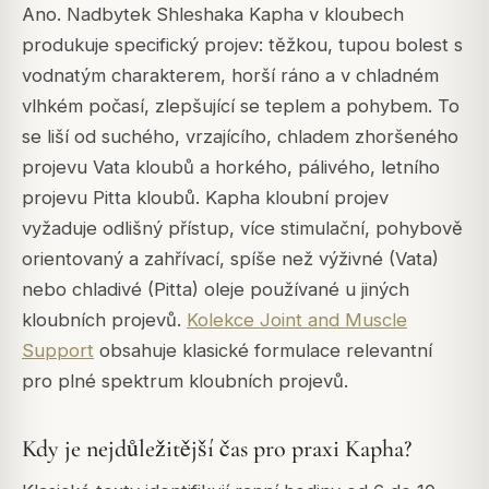
Ano. Nadbytek Shleshaka Kapha v kloubech
produkuje specifický projev: těžkou, tupou bolest s
vodnatým charakterem, horší ráno a v chladném
vlhkém počasí, zlepšující se teplem a pohybem. To
se liší od suchého, vrzajícího, chladem zhoršeného
projevu Vata kloubů a horkého, pálivého, letního
projevu Pitta kloubů. Kapha kloubní projev
vyžaduje odlišný přístup, více stimulační, pohybově
orientovaný a zahřívací, spíše než výživné (Vata)
nebo chladivé (Pitta) oleje používané u jiných
kloubních projevů.
Kolekce Joint and Muscle
Support
obsahuje klasické formulace relevantní
pro plné spektrum kloubních projevů.
Kdy je nejdůležitější čas pro praxi Kapha?