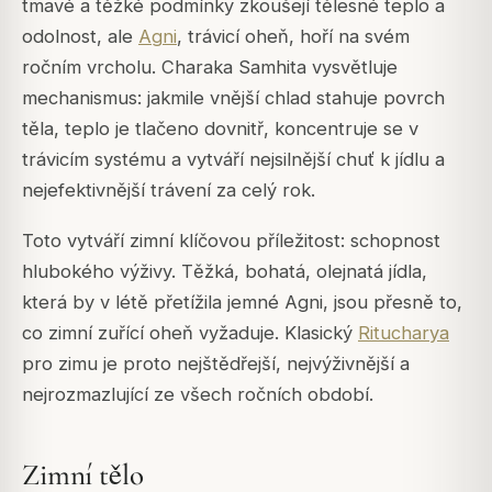
tmavé a těžké podmínky zkoušejí tělesné teplo a
odolnost, ale
Agni
, trávicí oheň, hoří na svém
ročním vrcholu.
Charaka Samhita
vysvětluje
mechanismus: jakmile vnější chlad stahuje povrch
těla, teplo je tlačeno dovnitř, koncentruje se v
trávicím systému a vytváří nejsilnější chuť k jídlu a
nejefektivnější trávení za celý rok.
Toto vytváří zimní klíčovou příležitost: schopnost
hlubokého výživy. Těžká, bohatá, olejnatá jídla,
která by v létě přetížila jemné Agni, jsou přesně to,
co zimní zuřící oheň vyžaduje. Klasický
Ritucharya
pro zimu je proto nejštědřejší, nejvýživnější a
nejrozmazlující ze všech ročních období.
Zimní tělo