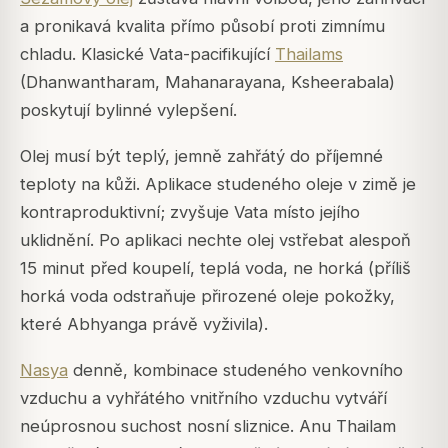
a pronikavá kvalita přímo působí proti zimnímu
chladu. Klasické Vata-pacifikující
Thailams
(Dhanwantharam, Mahanarayana, Ksheerabala)
poskytují bylinné vylepšení.
Olej musí být teplý, jemně zahřátý do příjemné
teploty na kůži. Aplikace studeného oleje v zimě je
kontraproduktivní; zvyšuje Vata místo jejího
uklidnění. Po aplikaci nechte olej vstřebat alespoň
15 minut před koupelí, teplá voda, ne horká (příliš
horká voda odstraňuje přirozené oleje pokožky,
které Abhyanga právě vyživila).
Nasya
denně, kombinace studeného venkovního
vzduchu a vyhřátého vnitřního vzduchu vytváří
neúprosnou suchost nosní sliznice. Anu Thailam