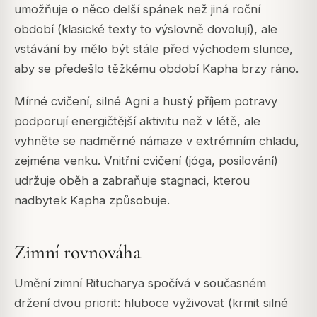
umožňuje o něco delší spánek než jiná roční
období (klasické texty to výslovně dovolují), ale
vstávání by mělo být stále před východem slunce,
aby se předešlo těžkému období Kapha brzy ráno.
Mírné cvičení, silné Agni a hustý příjem potravy
podporují energičtější aktivitu než v létě, ale
vyhněte se nadměrné námaze v extrémním chladu,
zejména venku. Vnitřní cvičení (jóga, posilování)
udržuje oběh a zabraňuje stagnaci, kterou
nadbytek Kapha způsobuje.
Zimní rovnováha
Umění zimní Ritucharya spočívá v současném
držení dvou priorit: hluboce vyživovat (krmit silné