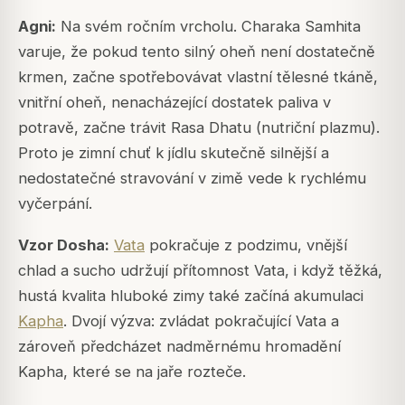
Agni:
Na svém ročním vrcholu.
Charaka Samhita
varuje, že pokud tento silný oheň není dostatečně
krmen, začne spotřebovávat vlastní tělesné tkáně,
vnitřní oheň, nenacházející dostatek paliva v
potravě, začne trávit Rasa Dhatu (nutriční plazmu).
Proto je zimní chuť k jídlu skutečně silnější a
nedostatečné stravování v zimě vede k rychlému
vyčerpání.
Vzor Dosha:
Vata
pokračuje z podzimu, vnější
chlad a sucho udržují přítomnost Vata, i když těžká,
hustá kvalita hluboké zimy také začíná akumulaci
Kapha
. Dvojí výzva: zvládat pokračující Vata a
zároveň předcházet nadměrnému hromadění
Kapha, které se na jaře rozteče.