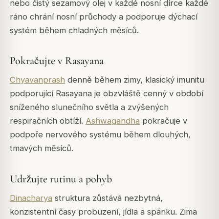
nebo čistý sezamový olej v každé nosní dírce každé
ráno chrání nosní průchody a podporuje dýchací
systém během chladných měsíců.
Pokračujte v Rasayana
Chyavanprash
denně během zimy, klasický imunitu
podporující Rasayana je obzvláště cenný v období
sníženého slunečního světla a zvýšených
respiračních obtíží.
Ashwagandha
pokračuje v
podpoře nervového systému během dlouhých,
tmavých měsíců.
Udržujte rutinu a pohyb
Dinacharya
struktura zůstává nezbytná,
konzistentní časy probuzení, jídla a spánku. Zima