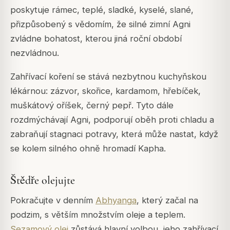
poskytuje rámec, teplé, sladké, kyselé, slané,
přizpůsobený s vědomím, že silné zimní Agni
zvládne bohatost, kterou jiná roční období
nezvládnou.
Zahřívací koření se stává nezbytnou kuchyňskou
lékárnou: zázvor, skořice, kardamom, hřebíček,
muškátový oříšek, černý pepř. Tyto dále
rozdmýchávají Agni, podporují oběh proti chladu a
zabraňují stagnaci potravy, která může nastat, když
se kolem silného ohně hromadí Kapha.
Štědře olejujte
Pokračujte v denním
Abhyanga
, který začal na
podzim, s větším množstvím oleje a teplem.
Sezamový olej
zůstává hlavní volbou, jeho zahřívací