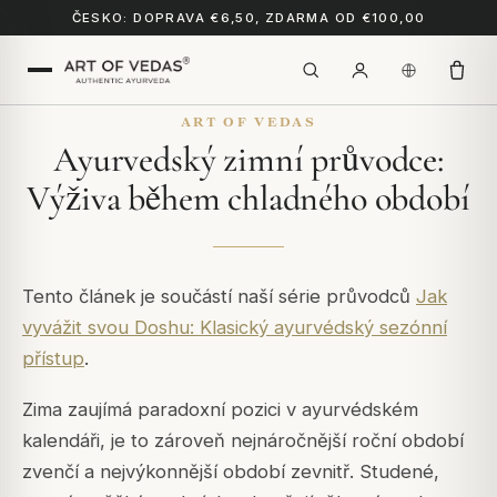
ČESKO: DOPRAVA €6,50, ZDARMA OD €100,00
ART OF VEDAS
Ayurvedský zimní průvodce:
Výživa během chladného období
Tento článek je součástí naší série průvodců
Jak
vyvážit svou Doshu: Klasický ayurvédský sezónní
přístup
.
Zima zaujímá paradoxní pozici v ayurvédském
kalendáři, je to zároveň nejnáročnější roční období
zvenčí a nejvýkonnější období zevnitř. Studené,