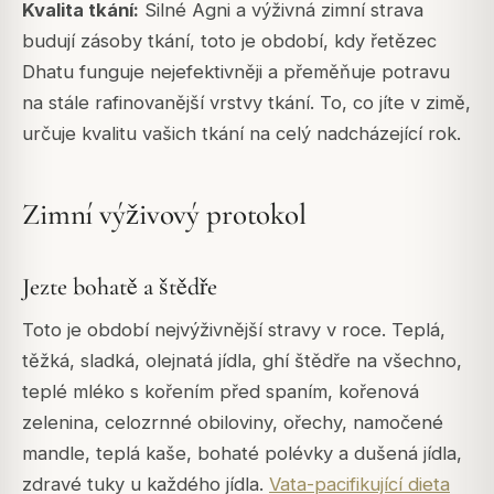
Kvalita tkání:
Silné Agni a výživná zimní strava
budují zásoby tkání, toto je období, kdy řetězec
Dhatu funguje nejefektivněji a přeměňuje potravu
na stále rafinovanější vrstvy tkání. To, co jíte v zimě,
určuje kvalitu vašich tkání na celý nadcházející rok.
Zimní výživový protokol
Jezte bohatě a štědře
Toto je období nejvýživnější stravy v roce. Teplá,
těžká, sladká, olejnatá jídla, ghí štědře na všechno,
teplé mléko s kořením před spaním, kořenová
zelenina, celozrnné obiloviny, ořechy, namočené
mandle, teplá kaše, bohaté polévky a dušená jídla,
zdravé tuky u každého jídla.
Vata-pacifikující dieta