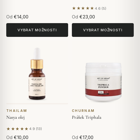
★★★★★
4.6 (5)
Na základě 5 hodnocení
Od
€14,00
Od
€23,00
VYBRAT MOŽNOSTI
VYBRAT MOŽNOSTI
THAILAM
CHURNAM
Nasya olej
Prášek Triphala
★★★★★
4.9 (13)
Na základě 13 hodnocení
Od
€10,00
Od
€17,00