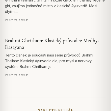
Ghritham (sanskrt: Ghrita; množné číslo: Ghrithams), léčené
ghí, zaujímá jedinečné místo v klasické Ayurvedě. Mezi
čtyřmi…
ČÍST ČLÁNEK
Brahmi Ghritham: Klasický průvodce Medhya
Rasayana
Tento článek je součástí naší série průvodců Brahmi
Thailam: Klasický Ayurvedic olej pro mysl a nervový
systém. Brahmi Ghritham je…
ČÍST ČLÁNEK
NAKUPTE RITUÁL