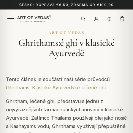
ČESKO: DOPRAVA €6,50, ZDARMA OD €100,00
ART OF VEDAS
Ghrithams:é ghí v klasické
Ayurvedě
Tento článek je součástí naší série průvodců
Ghrithams: Klasické Ayurvedské léčené ghí
.
Ghritham, léčené ghí, představuje jednu z
nejvýraznějších farmaceutických inovací v klasické
Ayurvedě. Zatímco Thailams používají olej jako nosič
a Kashayams vodu, Ghrithams využívají přepuštěné