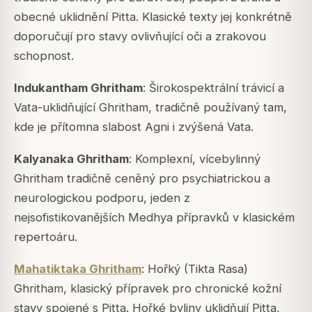
obecné uklidnění
Pitta
. Klasické texty jej konkrétně
doporučují pro stavy ovlivňující oči a zrakovou
schopnost.
Indukantham Ghritham
: Širokospektrální trávicí a
Vata-uklidňující Ghritham, tradičně používaný tam,
kde je přítomna slabost Agni i zvýšená Vata.
Kalyanaka Ghritham
: Komplexní, vícebylinný
Ghritham tradičně ceněný pro psychiatrickou a
neurologickou podporu, jeden z
nejsofistikovanějších Medhya přípravků v klasickém
repertoáru.
Mahatiktaka Ghritham
: Hořký (Tikta Rasa)
Ghritham, klasický přípravek pro chronické kožní
stavy spojené s
Pitta
. Hořké byliny uklidňují Pitta,