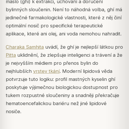
máslo (
ghí
) k extrakci, uchování a doručení
bylinných sloučenin. Není to náhodná volba, ghí má
jedinečné farmakologické vlastnosti, které z něj činí
optimální nosič pro specifické terapeutické
aplikace, které ani olej, ani voda nemohou nahradit.
Charaka Samhita
uvádí, že ghí je nejlepší látkou pro
Pitta
uklidnění, že zlepšuje inteligenci a trávení a že
je nejvyšším médiem pro přenos bylin do
nejhlubších
vrstev tkání
. Moderní lipidová věda
potvrzuje tuto logiku: profil mastných kyselin ghí
poskytuje výjimečnou biologickou dostupnost pro
tukem rozpustné sloučeniny a snadněji překračuje
hematoencefalickou bariéru než jiné lipidové
nosiče.