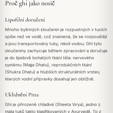
Proč ghí jako nosič
Lipofilní doručení
Mnoho bylinných sloučenin je rozpustných v tucích
spíše než ve vodě, což znamená, že se rozpouštějí
a jsou transportovány tuky, nikoli vodou. Ghí tyto
sloučeniny zachycuje během zpracování a doručuje
je do lipidově bohatých tkání těla: nervového
systému (Majja Dhatu), reprodukčních tkání
(Shukra Dhatu) a hlubších strukturálních vrstev,
kterých vodní přípravky dosahují jen obtížně.
Uklidnění Pitta
Ghí je přirozeně chladivé (
Sheeta Virya
), jedno z
mála tuků takto klasifikovaných v Ayurvedě. To z