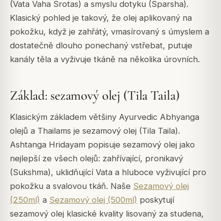
(Vata Vaha Srotas) a smyslu dotyku (Sparsha).
Klasický pohled je takový, že olej aplikovaný na
pokožku, když je zahřátý, vmasírovaný s úmyslem a
dostatečně dlouho ponechaný vstřebat, putuje
kanály těla a vyživuje tkáně na několika úrovních.
Základ: sezamový olej (Tila Taila)
Klasickým základem většiny Ayurvedic Abhyanga
olejů a Thailams je sezamový olej (Tila Taila).
Ashtanga Hridayam popisuje sezamový olej jako
nejlepší ze všech olejů: zahřívající, pronikavý
(Sukshma), uklidňující Vata a hluboce vyživující pro
pokožku a svalovou tkáň. Naše
Sezamový olej
(250ml)
a
Sezamový olej (500ml)
poskytují
sezamový olej klasické kvality lisovaný za studena,