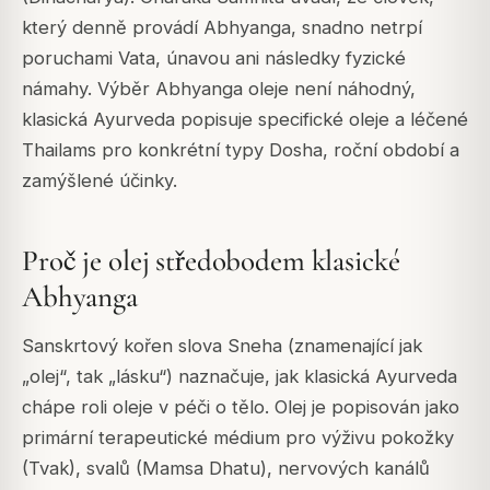
který denně provádí Abhyanga, snadno netrpí
poruchami Vata, únavou ani následky fyzické
námahy. Výběr Abhyanga oleje není náhodný,
klasická Ayurveda popisuje specifické oleje a léčené
Thailams pro konkrétní typy Dosha, roční období a
zamýšlené účinky.
Proč je olej středobodem klasické
Abhyanga
Sanskrtový kořen slova Sneha (znamenající jak
„olej“, tak „lásku“) naznačuje, jak klasická Ayurveda
chápe roli oleje v péči o tělo. Olej je popisován jako
primární terapeutické médium pro výživu pokožky
(Tvak), svalů (Mamsa Dhatu), nervových kanálů