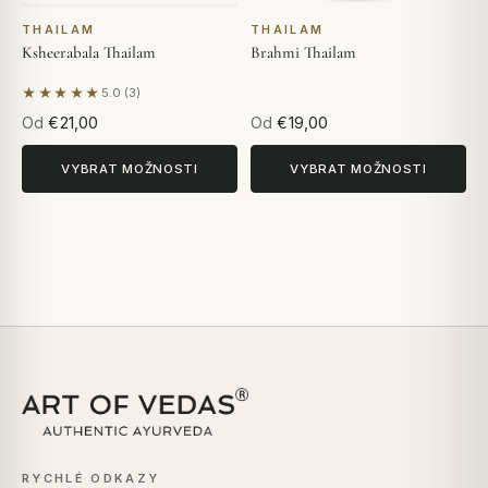
THAILAM
THAILAM
Ksheerabala Thailam
Brahmi Thailam
★★★★★
5.0 (3)
Na základě 3 hodnocení
Od
€21,00
Od
€19,00
VYBRAT MOŽNOSTI
VYBRAT MOŽNOSTI
RYCHLÉ ODKAZY