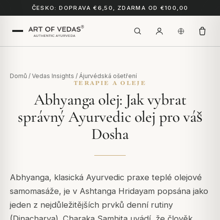
ČESKO: DOPRAVA €6,50, ZDARMA OD €100,00
Domů
/
Vedas Insights
/
Ájurvédská ošetření
TERAPIE A OLEJE
Abhyanga olej: Jak vybrat
správný Ayurvedic olej pro váš
Dosha
Abhyanga, klasická Ayurvedic praxe teplé olejové
samomasáže, je v Ashtanga Hridayam popsána jako
jeden z nejdůležitějších prvků denní rutiny
(Dinacharya). Charaka Samhita uvádí, že člověk,