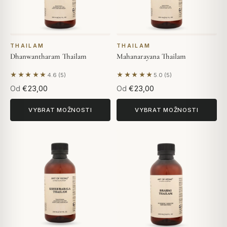
THAILAM
THAILAM
Dhanwantharam Thailam
Mahanarayana Thailam
★★★★★
★★★★★
4.6 (5)
5.0 (5)
Na základě 5 hodnocení
Na základě 5 hodnocení
Od
€23,00
Od
€23,00
VYBRAT MOŽNOSTI
VYBRAT MOŽNOSTI