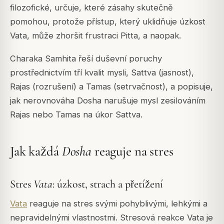
filozofické, určuje, které zásahy skutečně
pomohou, protože přístup, který uklidňuje úzkost
Vata
, může zhoršit frustraci
Pitta
, a naopak.
Charaka Samhita
řeší duševní poruchy
prostřednictvím tří kvalit mysli,
Sattva
(jasnost),
Rajas
(rozrušení) a
Tamas
(setrvačnost), a popisuje,
jak nerovnováha
Dosha
narušuje mysl zesilováním
Rajas
nebo
Tamas
na úkor
Sattva
.
Jak každá
Dosha
reaguje na stres
Stres
Vata
: úzkost, strach a přetížení
Vata
reaguje na stres svými pohyblivými, lehkými a
nepravidelnými vlastnostmi. Stresová reakce
Vata
je