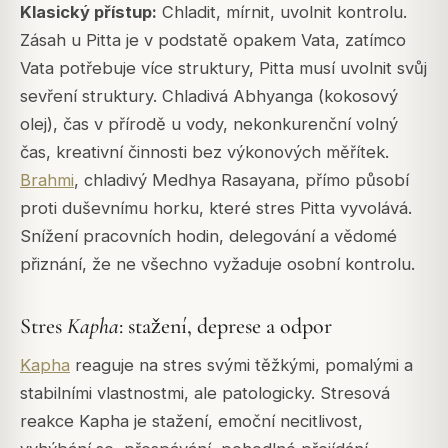
Klasický přístup:
Chladit, mírnit, uvolnit kontrolu.
Zásah u
Pitta
je v podstatě opakem
Vata
, zatímco
Vata
potřebuje více struktury,
Pitta
musí uvolnit svůj
sevření struktury. Chladivá
Abhyanga
(kokosový
olej), čas v přírodě u vody, nekonkurenční volný
čas, kreativní činnosti bez výkonových měřítek.
Brahmi
, chladivý
Medhya Rasayana
, přímo působí
proti duševnímu horku, které stres
Pitta
vyvolává.
Snížení pracovních hodin, delegování a vědomé
přiznání, že ne všechno vyžaduje osobní kontrolu.
Stres
Kapha
: stažení, deprese a odpor
Kapha
reaguje na stres svými těžkými, pomalými a
stabilními vlastnostmi, ale patologicky. Stresová
reakce
Kapha
je stažení, emoční necitlivost,