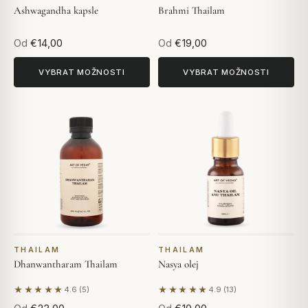
Ashwagandha kapsle
Brahmi Thailam
Od
€14,00
Od
€19,00
VYBRAT MOŽNOSTI
VYBRAT MOŽNOSTI
THAILAM
THAILAM
Dhanwantharam Thailam
Nasya olej
★★★★★
★★★★★
4.6 (5)
4.9 (13)
Na základě 5 hodnocení
Na základě 13 hodnocení