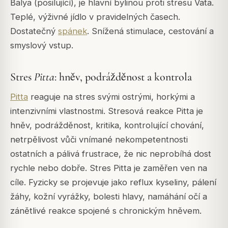
Balya
(posilující), je hlavní bylinou proti stresu
Vata
.
Teplé, výživné jídlo v pravidelných časech.
Dostatečný
spánek
. Snížená stimulace, cestování a
smyslový vstup.
Stres
Pitta
: hněv, podrážděnost a kontrola
Pitta
reaguje na stres svými ostrými, horkými a
intenzivními vlastnostmi. Stresová reakce
Pitta
je
hněv, podrážděnost, kritika, kontrolující chování,
netrpělivost vůči vnímané nekompetentnosti
ostatních a pálivá frustrace, že nic neprobíhá dost
rychle nebo dobře. Stres
Pitta
je zaměřen ven na
cíle. Fyzicky se projevuje jako reflux kyseliny, pálení
žáhy, kožní vyrážky, bolesti hlavy, namáhání očí a
zánětlivé reakce spojené s chronickým hněvem.