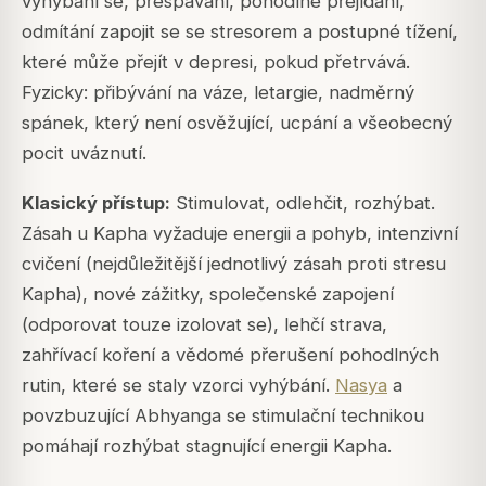
vyhýbání se, přespávání, pohodlné přejídání,
odmítání zapojit se se stresorem a postupné tížení,
které může přejít v depresi, pokud přetrvává.
Fyzicky: přibývání na váze, letargie, nadměrný
spánek, který není osvěžující, ucpání a všeobecný
pocit uváznutí.
Klasický přístup:
Stimulovat, odlehčit, rozhýbat.
Zásah u
Kapha
vyžaduje energii a pohyb, intenzivní
cvičení (nejdůležitější jednotlivý zásah proti stresu
Kapha
), nové zážitky, společenské zapojení
(odporovat touze izolovat se), lehčí strava,
zahřívací koření a vědomé přerušení pohodlných
rutin, které se staly vzorci vyhýbání.
Nasya
a
povzbuzující
Abhyanga
se stimulační technikou
pomáhají rozhýbat stagnující energii
Kapha
.