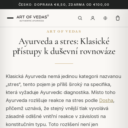
ČESKO: DOPRAVA €6,50, ZDARMA OD €100,00
ART OF VEDAS
Ayurveda a stres: Klasické
přístupy k duševní rovnováze
Klasická Ayurveda nemá jedinou kategorii nazvanou
„stres“, tento pojem je příliš široký na specifika,
která vyžaduje Ayurvedic diagnostika. Místo toho
Ayurveda rozlišuje reakce na stres podle
Dosha
,
přičemž uznává, že stejný vnější tlak vyvolává
zásadně odlišné vnitřní reakce v závislosti na
konstitučním typu. Toto rozlišení není jen