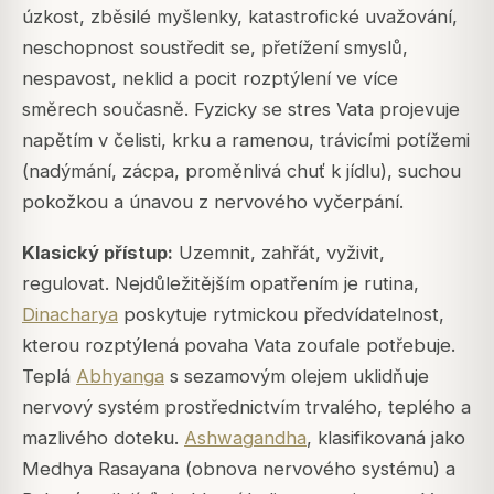
úzkost, zběsilé myšlenky, katastrofické uvažování,
neschopnost soustředit se, přetížení smyslů,
nespavost, neklid a pocit rozptýlení ve více
směrech současně. Fyzicky se stres
Vata
projevuje
napětím v čelisti, krku a ramenou, trávicími potížemi
(nadýmání, zácpa, proměnlivá chuť k jídlu), suchou
pokožkou a únavou z nervového vyčerpání.
Klasický přístup:
Uzemnit, zahřát, vyživit,
regulovat. Nejdůležitějším opatřením je rutina,
Dinacharya
poskytuje rytmickou předvídatelnost,
kterou rozptýlená povaha
Vata
zoufale potřebuje.
Teplá
Abhyanga
s sezamovým olejem uklidňuje
nervový systém prostřednictvím trvalého, teplého a
mazlivého doteku.
Ashwagandha
, klasifikovaná jako
Medhya Rasayana
(obnova nervového systému) a