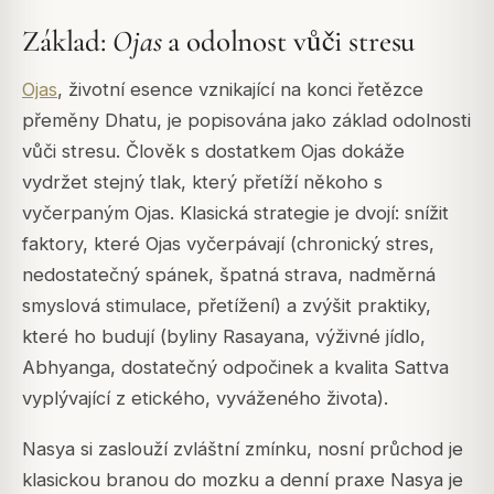
Základ:
Ojas
a odolnost vůči stresu
Ojas
, životní esence vznikající na konci řetězce
přeměny Dhatu, je popisována jako základ odolnosti
vůči stresu. Člověk s dostatkem
Ojas
dokáže
vydržet stejný tlak, který přetíží někoho s
vyčerpaným
Ojas
. Klasická strategie je dvojí: snížit
faktory, které
Ojas
vyčerpávají (chronický stres,
nedostatečný spánek, špatná strava, nadměrná
smyslová stimulace, přetížení) a zvýšit praktiky,
které ho budují (byliny
Rasayana
, výživné jídlo,
Abhyanga
, dostatečný odpočinek a kvalita
Sattva
vyplývající z etického, vyváženého života).
Nasya
si zaslouží zvláštní zmínku, nosní průchod je
klasickou branou do mozku a denní praxe
Nasya
je