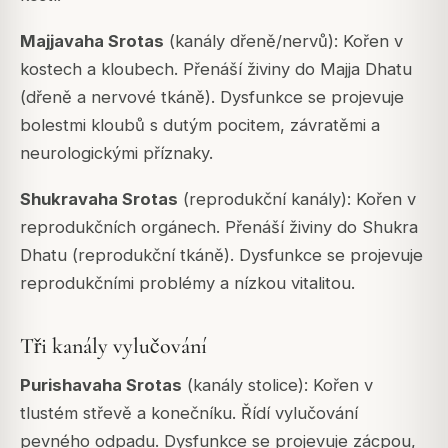
Majjavaha Srotas
(kanály dřeně/nervů): Kořen v
kostech a kloubech. Přenáší živiny do Majja Dhatu
(dřeně a nervové tkáně). Dysfunkce se projevuje
bolestmi kloubů s dutým pocitem, závratěmi a
neurologickými příznaky.
Shukravaha Srotas
(reprodukční kanály): Kořen v
reprodukčních orgánech. Přenáší živiny do Shukra
Dhatu (reprodukční tkáně). Dysfunkce se projevuje
reprodukčními problémy a nízkou vitalitou.
Tři kanály vylučování
Purishavaha Srotas
(kanály stolice): Kořen v
tlustém střevě a konečníku. Řídí vylučování
pevného odpadu. Dysfunkce se projevuje zácpou,