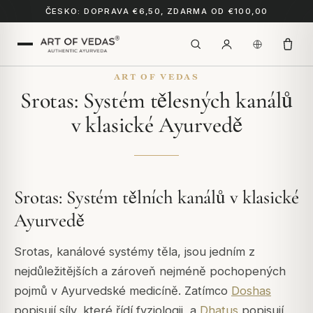
ČESKO: DOPRAVA €6,50, ZDARMA OD €100,00
ART OF VEDAS
Srotas: Systém tělesných kanálů
v klasické Ayurvedě
Srotas: Systém tělních kanálů v klasické
Ayurvedě
Srotas, kanálové systémy těla, jsou jedním z
nejdůležitějších a zároveň nejméně pochopených
pojmů v Ayurvedské medicíně. Zatímco
Doshas
popisují síly, které řídí fyziologii, a
Dhatus
popisují