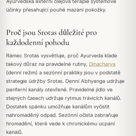
Ayurvedská externí olejová terapie systémové
účinky přesahující pouhé mazání pokožky.
Proč jsou Srotas důležité pro
každodenní pohodu
Rámec Srotas vysvětluje, proč Ayurveda klade
takový důraz na pravidelné rutiny,
Dinacharya
(denní režim) a sezónní praktiky jsou v podstatě
strategie údržby Srotas. Denní Abhyanga udržuje
periferní kanály otevřené. Pravidelné jídlo ve
stejných časech udržuje rytmus trávicích kanálů.
Dostatek spánku umožňuje kanálům vyčistit
nahromaděný odpad. Sezónní očista zabraňuje
hromadění, které vede k chronickému ucpání
kanálů.