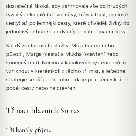
dostatečně široká, aby zahrnovala vše od hrubých
fyzických kanálů (krevní cévy, trávicí trakt, močové
cesty) až po jemnější cesty, které přivádějí živiny do
jednotlivých buněk a odvádějí z nich odpadní látky.
Každý Srotas má tři složky:
Mula
(kořen nebo
původ),
Marga
(cesta) a
Mukha
(otevření nebo
konečný bod). Nemoc v kanálovém systému může
vzniknout v kterémkoli z těchto tří míst, a léčebné
strategie se liší podle toho, zda je problém v kořeni,
podél cesty nebo na otevření.
Třináct hlavních Srotas
Tři kanály příjmu