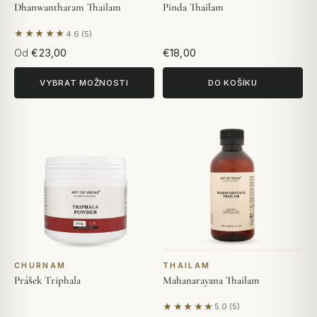
Dhanwantharam Thailam
Pinda Thailam
★★★★★
4.6 (5)
Na základě 5 hodnocení
Od
€23,00
€18,00
VYBRAT MOŽNOSTI
DO KOŠÍKU
CHURNAM
THAILAM
Prášek Triphala
Mahanarayana Thailam
★★★★★
5.0 (5)
Na základě 5 hodnocení