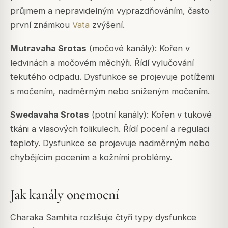
průjmem a nepravidelným vyprazdňováním, často
první známkou
Vata
zvýšení.
Mutravaha Srotas
(močové kanály): Kořen v
ledvinách a močovém měchýři. Řídí vylučování
tekutého odpadu. Dysfunkce se projevuje potížemi
s močením, nadměrným nebo sníženým močením.
Swedavaha Srotas
(potní kanály): Kořen v tukové
tkáni a vlasových folikulech. Řídí pocení a regulaci
teploty. Dysfunkce se projevuje nadměrným nebo
chybějícím pocením a kožními problémy.
Jak kanály onemocní
Charaka Samhita
rozlišuje čtyři typy dysfunkce