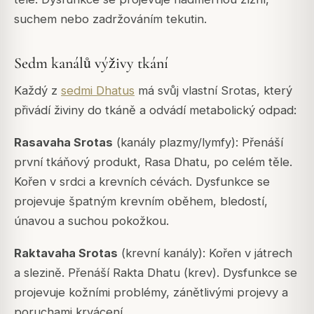
suchem nebo zadržováním tekutin.
Sedm kanálů výživy tkání
Každý z
sedmi Dhatus
má svůj vlastní Srotas, který
přivádí živiny do tkáně a odvádí metabolický odpad:
Rasavaha Srotas
(kanály plazmy/lymfy): Přenáší
první tkáňový produkt, Rasa Dhatu, po celém těle.
Kořen v srdci a krevních cévách. Dysfunkce se
projevuje špatným krevním oběhem, bledostí,
únavou a suchou pokožkou.
Raktavaha Srotas
(krevní kanály): Kořen v játrech
a slezině. Přenáší Rakta Dhatu (krev). Dysfunkce se
projevuje kožními problémy, zánětlivými projevy a
poruchami krvácení.