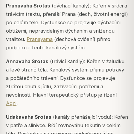
Pranavaha Srotas
(dýchací kanály): Kořen v srdci a
trávicím traktu, přenáší
Prana
(dech, životní energii)
po celém těle. Dysfunkce se projevuje dýchacími
obtížemi, nepravidelným dýcháním a sníženou
vitalitou.
Pranayama
(dechová cvičení) přímo
podporuje tento kanálový systém.
Annavaha Srotas
(trávicí kanály): Kořen v žaludku
a levé straně těla. Kanálový systém příjmu potravy
a počátečního trávení. Dysfunkce se projevuje
ztrátou chuti k jídlu, zažívacími potížemi a
nevolností. Hlavní terapeutický přístup je řízení
Agni
.
Udakavaha Srotas
(kanály přenášející vodu): Kořen
v patře a slinivce. Řídí rovnováhu tekutin v celém
těle. Dysfunkce se projevuje nadměrnou žízní,