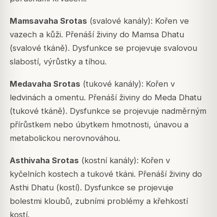
Mamsavaha Srotas
(svalové kanály): Kořen ve
vazech a kůži. Přenáší živiny do Mamsa Dhatu
(svalové tkáně). Dysfunkce se projevuje svalovou
slabostí, výrůstky a tíhou.
Medavaha Srotas
(tukové kanály): Kořen v
ledvinách a omentu. Přenáší živiny do Meda Dhatu
(tukové tkáně). Dysfunkce se projevuje nadměrným
přírůstkem nebo úbytkem hmotnosti, únavou a
metabolickou nerovnováhou.
Asthivaha Srotas
(kostní kanály): Kořen v
kyčelních kostech a tukové tkáni. Přenáší živiny do
Asthi Dhatu (kostí). Dysfunkce se projevuje
bolestmi kloubů, zubními problémy a křehkostí
kostí.