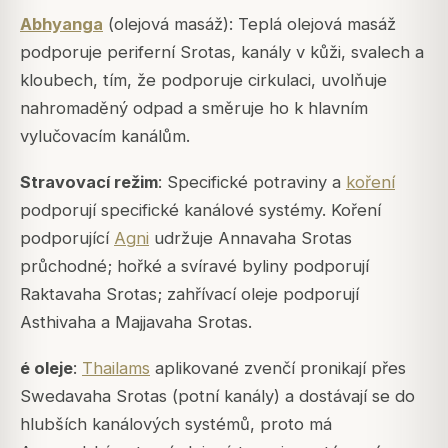
Abhyanga
(olejová masáž): Teplá olejová masáž
podporuje periferní Srotas, kanály v kůži, svalech a
kloubech, tím, že podporuje cirkulaci, uvolňuje
nahromaděný odpad a směruje ho k hlavním
vylučovacím kanálům.
Stravovací režim
: Specifické potraviny a
koření
podporují specifické kanálové systémy. Koření
podporující
Agni
udržuje Annavaha Srotas
průchodné; hořké a svíravé byliny podporují
Raktavaha Srotas; zahřívací oleje podporují
Asthivaha a Majjavaha Srotas.
é oleje
:
Thailams
aplikované zvenčí pronikají přes
Swedavaha Srotas (potní kanály) a dostávají se do
hlubších kanálových systémů, proto má