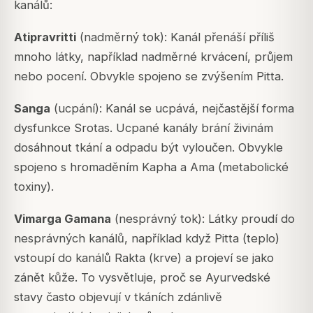
kanálů:
Atipravritti
(nadměrný tok): Kanál přenáší příliš
mnoho látky, například nadměrné krvácení, průjem
nebo pocení. Obvykle spojeno se zvýšením Pitta.
Sanga
(ucpání): Kanál se ucpává, nejčastější forma
dysfunkce Srotas. Ucpané kanály brání živinám
dosáhnout tkání a odpadu být vyloučen. Obvykle
spojeno s hromaděním Kapha a
Ama
(metabolické
toxiny).
Vimarga Gamana
(nesprávný tok): Látky proudí do
nesprávných kanálů, například když Pitta (teplo)
vstoupí do kanálů Rakta (krve) a projeví se jako
zánět kůže. To vysvětluje, proč se Ayurvedské
stavy často objevují v tkáních zdánlivě